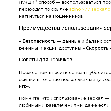
Лучший способ — воспользоваться пр
переходят по ссылке
azino 777 зеркало
наткнуться на мошенников.
Преимущества использования зе
–
Безопасность
— данные и баланс ос
режимы и акции доступны –
Скорость
—
Советы для новичков
Прежде чем вносить депозит, убедитесь
ссылки в течение нескольких минут: е
игру.
Помните, что использование зеркал — 
любимыми развлечениями, даже если 