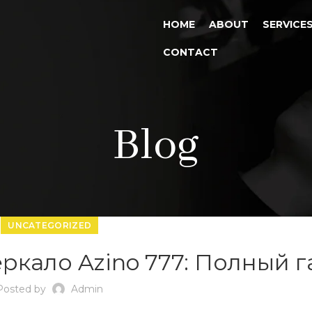
HOME
ABOUT
SERVICE
CONTACT
Blog
UNCATEGORIZED
ркало Azino 777: Полный г
Posted by
Admin