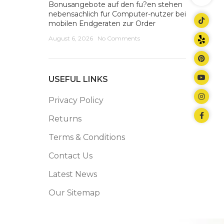
Bonusangebote auf den fu?en stehen
nebensachlich fur Computer-nutzer bei
mobilen Endgeraten zur Order
August 6, 2026
No Comments
USEFUL LINKS
Privacy Policy
Returns
Terms & Conditions
Contact Us
Latest News
Our Sitemap