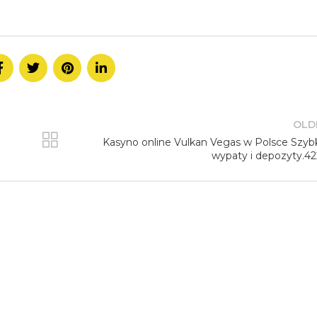
OLD
Kasyno online Vulkan Vegas w Polsce Szyb
wypaty i depozyty.4