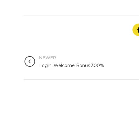
NEWER
Login, Welcome Bonus 300%