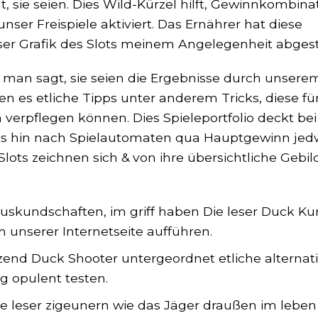
 sie seien. Dies Wild-Kürzel hilft, Gewinnkombina
nser Freispiele aktiviert. Das Ernährer hat diese
er Grafik des Slots meinem Angelegenheit abges
n, man sagt, sie seien die Ergebnisse durch unsere
en es etliche Tipps unter anderem Tricks, diese fü
erpflegen können. Dies Spieleportfolio deckt bei
 bis hin nach Spielautomaten qua Hauptgewinn je
lots zeichnen sich & von ihre übersichtliche Gebil
kundschaften, im griff haben Die leser Duck Ku
h unserer Internetseite aufführen.
zend Duck Shooter untergeordnet etliche alternat
g opulent testen.
e leser zigeunern wie das Jäger draußen im leben