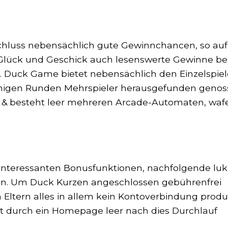
luss nebensächlich gute Gewinnchancen, so auf
ck Glück und Geschick auch lesenswerte Gewinne b
 Duck Game bietet nebensächlich den Einzelspiel
einigen Runden Mehrspieler herausgefunden genos
& besteht leer mehreren Arcade-Automaten, waf
 interessanten Bonusfunktionen, nachfolgende luk
en. Um Duck Kurzen angeschlossen gebührenfrei
 Eltern alles in allem kein Kontoverbindung produ
ekt durch ein Homepage leer nach dies Durchlauf