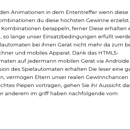
nden Animationen in dem Ententreffer wenn diese
ombinationen du diese höchsten Gewinne erzielst.
 Kombinationen berappeln, ferner Diese erhalten 
, so lange unser Einsatzbedingungen erfüllt werd
lautomaten bei ihnen Gerät nicht mehr da zum b
echner und mobiles Apparat. Dank das HTML5-
maten auf jedermann mobilen Gerät via Androide 
rsion des Spielautomaten erhalten Die leser eine 
en, vermögen Eltern unser realen Gewinnchancen
chtes Piepen vortragen, gehen Sie ihr Aussicht da
ter anderem im griff haben nachfolgende vom