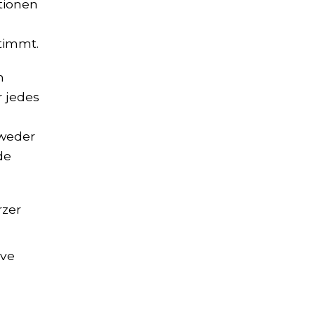
tionen
timmt.
m
r jedes
dweder
de
rzer
ive