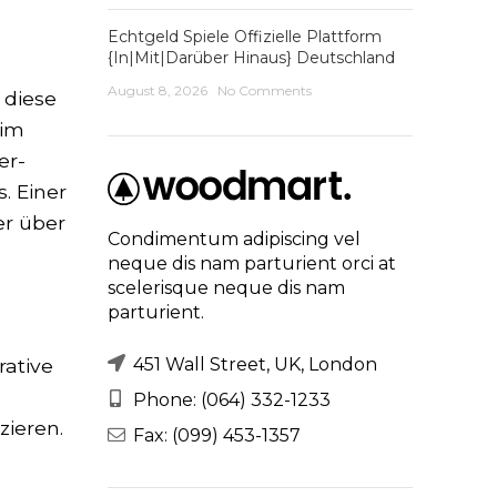
Echtgeld Spiele Offizielle Plattform
{In|Mit|Darüber Hinaus} Deutschland
August 8, 2026
No Comments
 diese
eim
er-
s.
Einer
er über
Condimentum adipiscing vel
neque dis nam parturient orci at
scelerisque neque dis nam
parturient.
rative
451 Wall Street, UK, London
Phone: (064) 332-1233
zieren.
Fax: (099) 453-1357