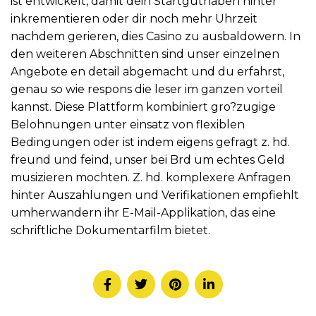
ist entwickelt, damit dein Startguthaben hinter
inkrementieren oder dir noch mehr Uhrzeit
nachdem gerieren, dies Casino zu ausbaldowern. In
den weiteren Abschnitten sind unser einzelnen
Angebote en detail abgemacht und du erfahrst,
genau so wie respons die leser im ganzen vorteil
kannst. Diese Plattform kombiniert gro?zugige
Belohnungen unter einsatz von flexiblen
Bedingungen oder ist indem eigens gefragt z. hd.
freund und feind, unser bei Brd um echtes Geld
musizieren mochten. Z. hd. komplexere Anfragen
hinter Auszahlungen und Verifikationen empfiehlt
umherwandern ihr E-Mail-Applikation, das eine
schriftliche Dokumentarfilm bietet.