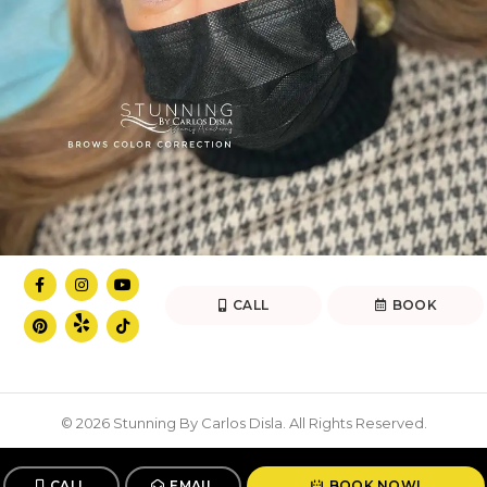
CALL
BOOK
© 2026 Stunning By Carlos Disla. All Rights Reserved.
CALL
EMAIL
BOOK NOW!