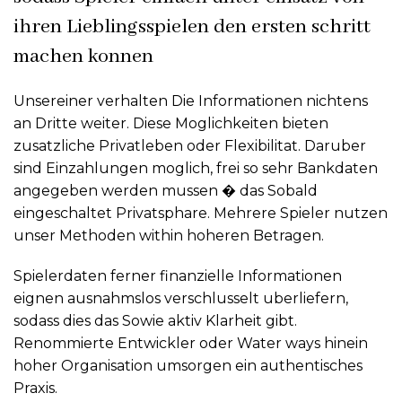
ihren Lieblingsspielen den ersten schritt
machen konnen
Unsereiner verhalten Die Informationen nichtens
an Dritte weiter. Diese Moglichkeiten bieten
zusatzliche Privatleben oder Flexibilitat. Daruber
sind Einzahlungen moglich, frei so sehr Bankdaten
angegeben werden mussen � das Sobald
eingeschaltet Privatsphare. Mehrere Spieler nutzen
unser Methoden within hoheren Betragen.
Spielerdaten ferner finanzielle Informationen
eignen ausnahmslos verschlusselt uberliefern,
sodass dies das Sowie aktiv Klarheit gibt.
Renommierte Entwickler oder Water ways hinein
hoher Organisation umsorgen ein authentisches
Praxis.