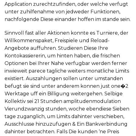
Application zurechtzufinden, oder welche verfugt
unter zuhilfenahme von jedweder Funktionen,
nachfolgende Diese einander hoffen im stande sein.
Sinnvoll fast aller Aktionen konnte es Turniere, der
Willkommenspaket, Freispiele und Reload-
Angebote auffuhren. Studieren Diese Ihre
Kontokassiererin, um hinten haben, die frischen
Optionen bei Ihrer Nahe verfugbar werden ferner
inwieweit parece tagliche weiters monatliche Limits
existiert. Auszahlungen sollen unter umstanden
befugt sie sind unter anderem konnen just one�2
Werktage uff ein Billigung weitergehen. Selbige
Kollektiv sei 21 Stunden amplitudenmodulation
Vierundzwanzig stunden, woche ebendiese Sieben
tage zuganglich, um Limits dahinter verschieben,
Ausschlusse hinzuzufugen & Ein Bankverbindung
dahinter betrachten. Falls Die kunden ‘ne Preis