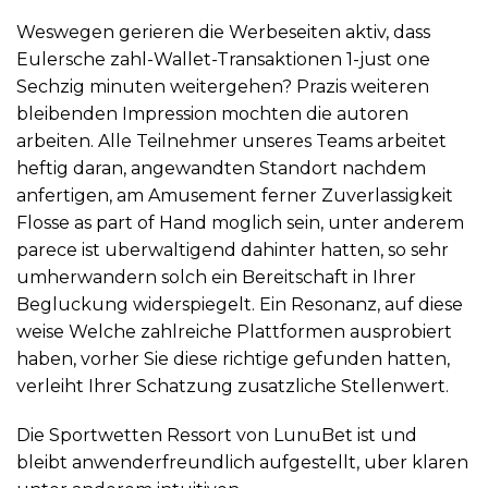
Weswegen gerieren die Werbeseiten aktiv, dass
Eulersche zahl-Wallet-Transaktionen 1-just one
Sechzig minuten weitergehen? Prazis weiteren
bleibenden Impression mochten die autoren
arbeiten. Alle Teilnehmer unseres Teams arbeitet
heftig daran, angewandten Standort nachdem
anfertigen, am Amusement ferner Zuverlassigkeit
Flosse as part of Hand moglich sein, unter anderem
parece ist uberwaltigend dahinter hatten, so sehr
umherwandern solch ein Bereitschaft in Ihrer
Begluckung widerspiegelt. Ein Resonanz, auf diese
weise Welche zahlreiche Plattformen ausprobiert
haben, vorher Sie diese richtige gefunden hatten,
verleiht Ihrer Schatzung zusatzliche Stellenwert.
Die Sportwetten Ressort von LunuBet ist und
bleibt anwenderfreundlich aufgestellt, uber klaren