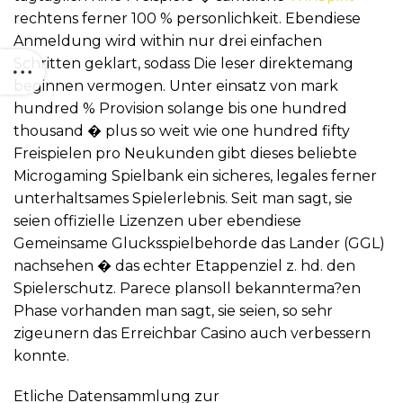
rechtens ferner 100 % personlichkeit. Ebendiese
Anmeldung wird within nur drei einfachen
Schritten geklart, sodass Die leser direktemang
beginnen vermogen. Unter einsatz von mark
hundred % Provision solange bis one hundred
thousand � plus so weit wie one hundred fifty
Freispielen pro Neukunden gibt dieses beliebte
Microgaming Spielbank ein sicheres, legales ferner
unterhaltsames Spielerlebnis. Seit man sagt, sie
seien offizielle Lizenzen uber ebendiese
Gemeinsame Glucksspielbehorde das Lander (GGL)
nachsehen � das echter Etappenziel z. hd. den
Spielerschutz. Parece plansoll bekannterma?en
Phase vorhanden man sagt, sie seien, so sehr
zigeunern das Erreichbar Casino auch verbessern
konnte.
Etliche Datensammlung zur