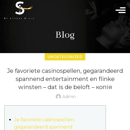
Blog
UNCATEGORIZED
Je favoriete casinospellen, gegarandeerd
spannend entertainment en flinke
winsten – dat is de beloft – копія
Admin
Je favoriete casinospellen,
gegarandeerd spannend