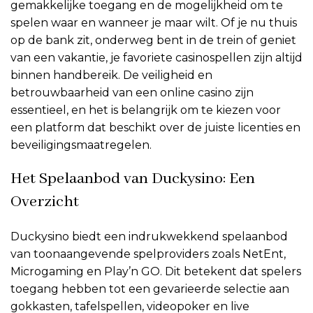
gemakkelijke toegang en de mogelijkheid om te
spelen waar en wanneer je maar wilt. Of je nu thuis
op de bank zit, onderweg bent in de trein of geniet
van een vakantie, je favoriete casinospellen zijn altijd
binnen handbereik. De veiligheid en
betrouwbaarheid van een online casino zijn
essentieel, en het is belangrijk om te kiezen voor
een platform dat beschikt over de juiste licenties en
beveiligingsmaatregelen.
Het Spelaanbod van Duckysino: Een
Overzicht
Duckysino biedt een indrukwekkend spelaanbod
van toonaangevende spelproviders zoals NetEnt,
Microgaming en Play’n GO. Dit betekent dat spelers
toegang hebben tot een gevarieerde selectie aan
gokkasten, tafelspellen, videopoker en live