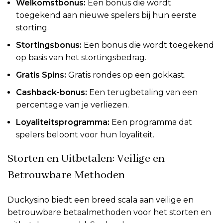
Welkomstbonus:
Een bonus die wordt
toegekend aan nieuwe spelers bij hun eerste
storting.
Stortingsbonus:
Een bonus die wordt toegekend
op basis van het stortingsbedrag.
Gratis Spins:
Gratis rondes op een gokkast.
Cashback-bonus:
Een terugbetaling van een
percentage van je verliezen.
Loyaliteitsprogramma:
Een programma dat
spelers beloont voor hun loyaliteit.
Storten en Uitbetalen: Veilige en
Betrouwbare Methoden
Duckysino biedt een breed scala aan veilige en
betrouwbare betaalmethoden voor het storten en