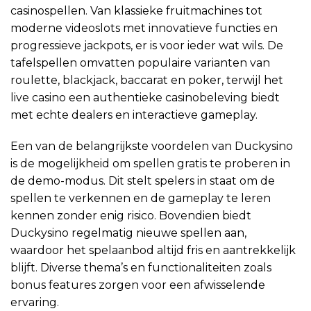
casinospellen. Van klassieke fruitmachines tot
moderne videoslots met innovatieve functies en
progressieve jackpots, er is voor ieder wat wils. De
tafelspellen omvatten populaire varianten van
roulette, blackjack, baccarat en poker, terwijl het
live casino een authentieke casinobeleving biedt
met echte dealers en interactieve gameplay.
Een van de belangrijkste voordelen van Duckysino
is de mogelijkheid om spellen gratis te proberen in
de demo-modus. Dit stelt spelers in staat om de
spellen te verkennen en de gameplay te leren
kennen zonder enig risico. Bovendien biedt
Duckysino regelmatig nieuwe spellen aan,
waardoor het spelaanbod altijd fris en aantrekkelijk
blijft. Diverse thema’s en functionaliteiten zoals
bonus features zorgen voor een afwisselende
ervaring.