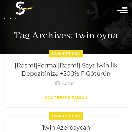
Tag Archives: 1win oyna
1WIN BET 808
{Rəsmi|Formal|Rəsmi} Sayt 1win İlk
Depozitinizə +500% F Götürün
Admin
CONTINUE READING
1WIN BET 808
1win Azerbaycan