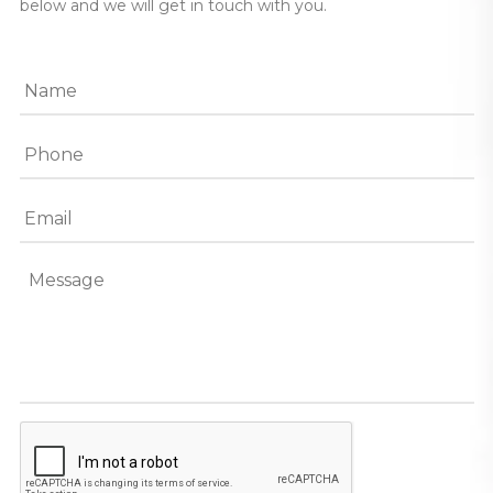
below and we will get in touch with you.