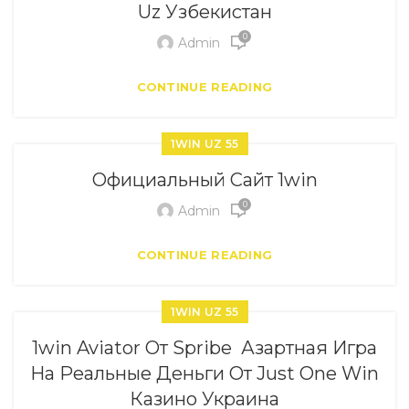
Uz Узбекистан
0
Admin
CONTINUE READING
1WIN UZ 55
Официальный Сайт 1win
0
Admin
CONTINUE READING
1WIN UZ 55
1win Aviator От Spribe ️ Азартная Игра
На Реальные Деньги От Just One Win
Казино Украина