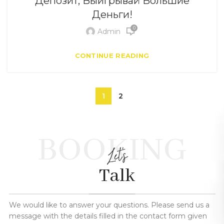
Депозит, Выигрывай Большие
Деньги!
0
Admin
CONTINUE READING
1
2
BOOKING
Let's
Talk
We would like to answer your questions. Please send us a
message with the details filled in the contact form given