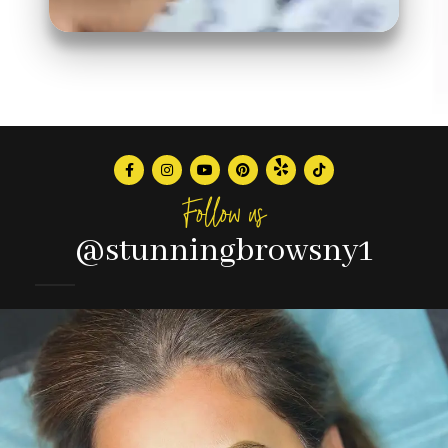
Follow us
@stunningbrowsny1