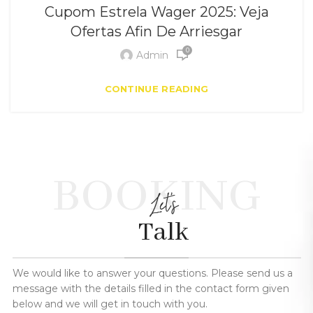
Cupom Estrela Wager 2025: Veja
Ofertas Afin De Arriesgar
0
Admin
CONTINUE READING
BOOKING
Let's
Talk
We would like to answer your questions. Please send us a
message with the details filled in the contact form given
below and we will get in touch with you.