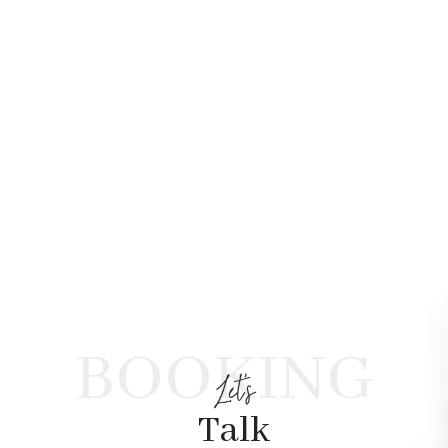
BOOKING
Let's
Talk