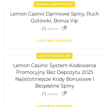
LEMON CASINO PL 210
Lemon Casino Darmowe Spiny, Ruch
Gotówki, Bonus Vip
0
Admin
CONTINUE READING
LEMON CASINO 451
Lemon Casino: System Kodowania
Promocyjny Bez Depozytu 2025
Najistotniejsze Kody Bonusowe I
Bezpłatne Spiny
0
Admin
CONTINUE READING