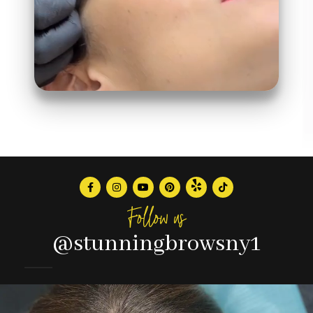
Follow us
@stunningbrowsny1