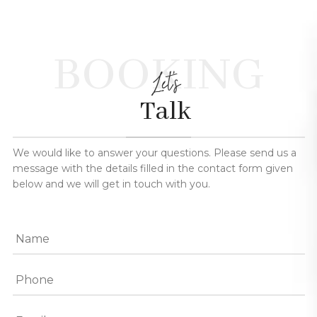
BOOKING
Let's
Talk
We would like to answer your questions. Please send us a
message with the details filled in the contact form given
below and we will get in touch with you.