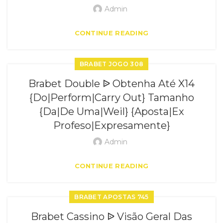
Admin
CONTINUE READING
BRABET JOGO 308
Brabet Double ᐉ Obtenha Até X14
{Do|Perform|Carry Out} Tamanho
{Da|De Uma|Weil} {Aposta|Ex
Profeso|Expresamente}
Admin
CONTINUE READING
BRABET APOSTAS 745
Brabet Cassino ᐉ Visão Geral Das