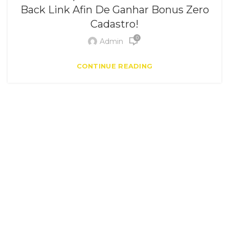
Back Link Afin De Ganhar Bonus Zero
Cadastro!
0
Admin
CONTINUE READING