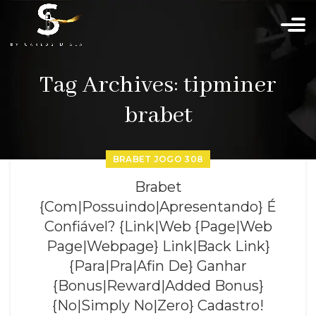
Tag Archives: tipminer
brabet
BRABET JOGO 308
Brabet
{Com|Possuindo|Apresentando} É
Confiável? {Link|Web {Page|Web
Page|Webpage} Link|Back Link}
{Para|Pra|Afin De} Ganhar
{Bonus|Reward|Added Bonus}
{No|Simply No|Zero} Cadastro!