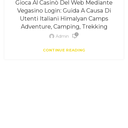
Gioca Al Casinò Del Web Mediante
Vegasino Login: Guida A Causa Di
Utenti Italiani Himalyan Camps
Adventure, Camping, Trekking
0
Admin
CONTINUE READING