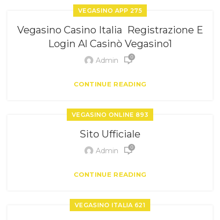
VEGASINO APP 275
Vegasino Casino Italia ️ Registrazione E
Login Al Casinò Vegasino1
0
Admin
CONTINUE READING
VEGASINO ONLINE 893
Sito Ufficiale
0
Admin
CONTINUE READING
VEGASINO ITALIA 621