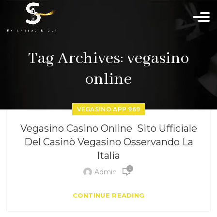
Tag Archives: vegasino
online
VEGASINO APP 969
Vegasino Casino Online ️ Sito Ufficiale
Del Casinò Vegasino Osservando La
Italia
0
Admin
CONTINUE READING