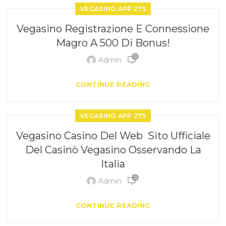
VEGASINO APP 275
Vegasino Registrazione E Connessione
Magro A 500 Di Bonus!
0
Admin
CONTINUE READING
VEGASINO APP 275
Vegasino Casino Del Web ️ Sito Ufficiale
Del Casinò Vegasino Osservando La
Italia
0
Admin
CONTINUE READING