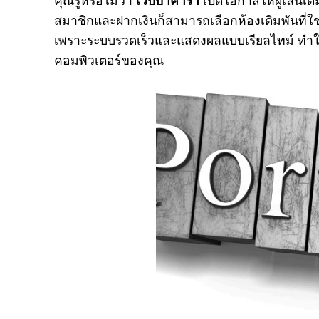
คุณรู้หรือไม่ว่า
เว็บบาคาร่า
เปิดโอกาสให้ผู้เล่นเดิ
สมาชิกและฝากเงินก็สามารถเลือกห้องเดิมพันที่ใช
เพราะระบบรวดเร็วและแสดงผลแบบเรียลไทม์ ทำให้
คอมพิวเตอร์ของคุณ