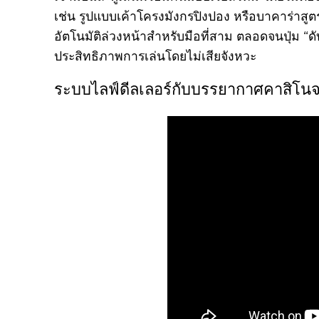
เช่น รูปแบบเค้าโครงมังกรปิงปอง หรือบาคาร่าสูตรส
อัตโนมัติล่วงหน้าสำหรับมือที่สาม ตลอดจนปุ่ม “ดับเ
ประสิทธิภาพการเล่นโดยไม่เสียจังหวะ
ระบบไลฟ์ดีลเลอร์กับบรรยากาศคาสิโนจ