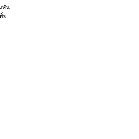
มพัน
ิ่ม