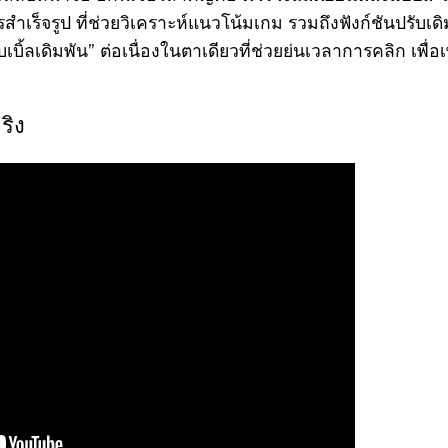
ำเร็จรูป ที่ช่วยวิเคราะห์แนวโน้มเกม รวมถึงฟังก์ชันปรับเดิ
บิ้ลเดิมพัน” ต่อเนื่องในตาเดียวที่ช่วยย่นเวลาการคลิก เพื่อเพ
ริง