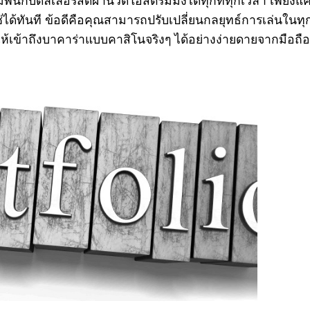
มพันกับดีลเลอร์สดผ่านวิดีโอสตรีมมิ่งได้ทุกที่ทุกเวลา เพียงแ
่ได้ทันที ข้อดีคือคุณสามารถปรับเปลี่ยนกลยุทธ์การเล่นในท
เข้าถึงบาคาร่าแบบคาสิโนจริงๆ ได้อย่างง่ายดายจากมือถือ