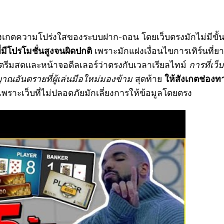
รสังเกตความโปร่งใสของระบบฝาก-ถอน โดยเว็บตรงมักไม่มีขั้
่มีโปรโมชั่นสูงจนผิดปกติ
เพราะมักแฝงเงื่อนไขการเทิร์นที่ยา
ตรีมสดและหน้าจอดีลเลอร์ว่าตรงกับเวลาเรียลไทม์
การที่เว็
าณอันตรายที่ผู้เล่นมือใหม่มองข้าม
สุดท้าย
ให้สังเกตช่องท
เพราะเว็บที่ไม่ปลอดภัยมักเลี่ยงการให้ข้อมูลโดยตรง