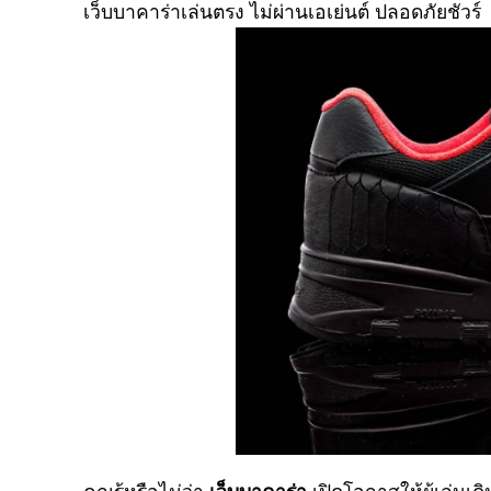
เว็บบาคาร่าเล่นตรง ไม่ผ่านเอเย่นต์ ปลอดภัยชัวร์