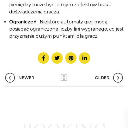
pieniędzy może być jednym z efektów braku
doświadczenia gracza.
Ograniczeń
: Niektóre automaty gier mogą
posiadać ograniczone liczby lini wygranego, co jest
przyznanie dużym punktami dla gracz.
NEWER
OLDER