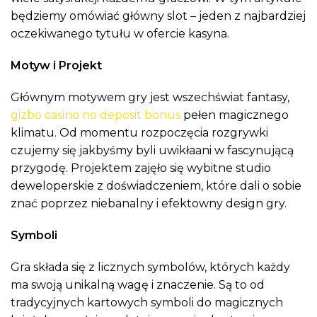
będziemy omówiać główny slot – jeden z najbardziej
oczekiwanego tytułu w ofercie kasyna.
Motyw i Projekt
Głównym motywem gry jest wszechświat fantasy,
gizbo casino no deposit bonus
pełen magicznego
klimatu. Od momentu rozpoczęcia rozgrywki
czujemy się jakbyśmy byli uwikłaani w fascynującą
przygodę. Projektem zajęło się wybitne studio
deweloperskie z doświadczeniem, które dali o sobie
znać poprzez niebanalny i efektowny design gry.
Symboli
Gra składa się z licznych symbolów, których każdy
ma swoją unikalną wagę i znaczenie. Są to od
tradycyjnych kartowych symboli do magicznych