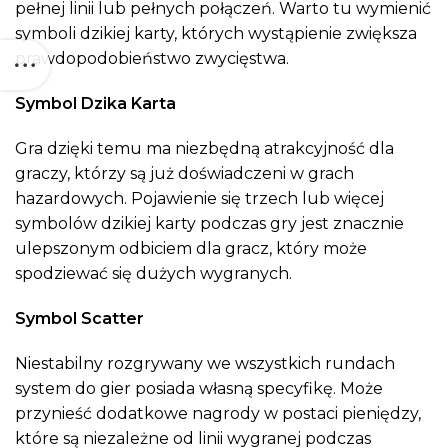
pełnej linii lub pełnych połączeń. Warto tu wymienić
symboli dzikiej karty, których wystąpienie zwiększa
prawdopodobieństwo zwycięstwa.
Symbol Dzika Karta
Gra dzięki temu ma niezbędną atrakcyjność dla
graczy, którzy są już doświadczeni w grach
hazardowych. Pojawienie się trzech lub więcej
symbolów dzikiej karty podczas gry jest znacznie
ulepszonym odbiciem dla gracz, który może
spodziewać się dużych wygranych.
Symbol Scatter
Niestabilny rozgrywany we wszystkich rundach
system do gier posiada własną specyfikę. Może
przynieść dodatkowe nagrody w postaci pieniędzy,
które są niezależne od linii wygranej podczas