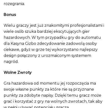
rozegrania.
Bonus
Wielu graczy jest już znakomitymi profesjonalistami i
wiele osób szuka bardziej ekscytujących gier
hazardowych. W tym przypadku gry do automatu
dla Kasyna Gizbo zdecydowanie zadowolą osoby
ciekawe, gdyż w grze tej wykorzystano najlepszy
design połączony z urozmaiconym systemem
nagród.
Wolne Zwroty
Gra hazardowa od momentu jej rozpoczęcia ma
swoje własne punkty za które nie są przyznane
punkty za zdobyte napisy. Dzięki temu gracz może
grać i korzystać z gry na wolnych zwrotach, tak aby
w pełni używać potencjału gracza.