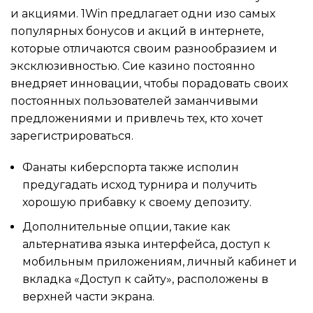
и акциями. 1Win предлагает одни изо самых
популярных бонусов и акций в интернете,
которые отличаются своим разнообразием и
эксклюзивностью. Сие казино постоянно
внедряет инновации, чтобы порадовать своих
постоянных пользователей заманчивыми
предложениями и привлечь тех, кто хочет
зарегистрироваться.
Фанаты киберспорта также исполин
предугадать исход турнира и получить
хорошую прибавку к своему депозиту.
Дополнительные опции, такие как
альтернатива языка интерфейса, доступ к
мобильным приложениям, личный кабинет и
вкладка «Доступ к сайту», расположены в
верхней части экрана.