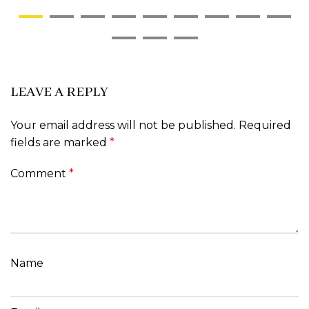
LEAVE A REPLY
Your email address will not be published.
Required
fields are marked
*
Comment
*
Name