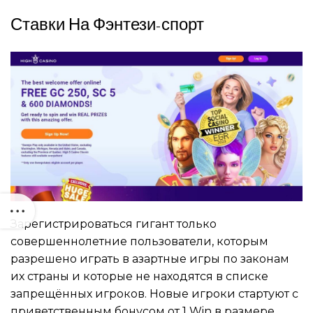
Ставки На Фэнтези-спорт
Зарегистрироваться гигант только
совершеннолетние пользователи, которым
разрешено играть в азартные игры по законам
их страны и которые не находятся в списке
запрещённых игроков. Новые игроки стартуют с
приветственным бонусом от 1 Win в размере