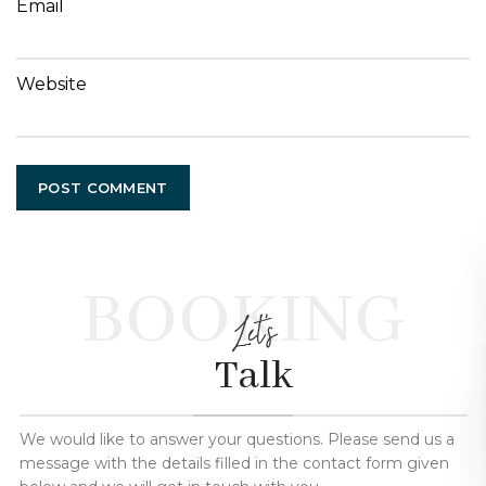
Email
Website
BOOKING
Let's
Talk
We would like to answer your questions. Please send us a
message with the details filled in the contact form given