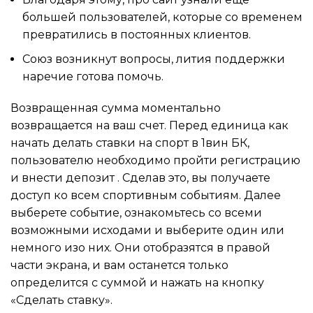
большей пользователей, которые со временем
превратились в постоянных клиентов.
Союз возникнут вопросы, лития поддержки
наречие готова помочь.
Возвращенная сумма моментально
возвращается на ваш счет. Перед единица как
начать делать ставки на спорт в 1вин БК,
пользователю необходимо пройти регистрацию
и внести депозит . Сделав это, вы получаете
доступ ко всем спортивным событиям. Далее
выберете событие, ознакомьтесь со всеми
возможными исходами и выберите один или
немного изо них. Они отобразятся в правой
части экрана, и вам останется только
определится с суммой и нажать на кнопку
«Сделать ставку».