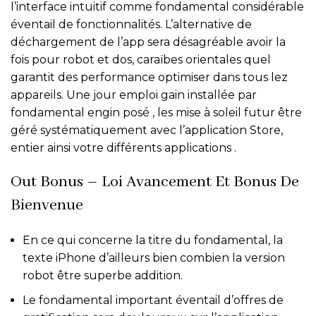
l’interface intuitif comme fondamental considérable
éventail de fonctionnalités. L’alternative de
déchargement de l’app sera désagréable avoir la
fois pour robot et dos, caraïbes orientales quel
garantit des performance optimiser dans tous lez
appareils. Une jour emploi gain installée par
fondamental engin posé , les mise à soleil futur être
géré systématiquement avec l’application Store,
entier ainsi votre différents applications .
Out Bonus – Loi Avancement Et Bonus De
Bienvenue
En ce qui concerne la titre du fondamental, la
texte iPhone d’ailleurs bien combien la version
robot être superbe addition.
Le fondamental important éventail d’offres de