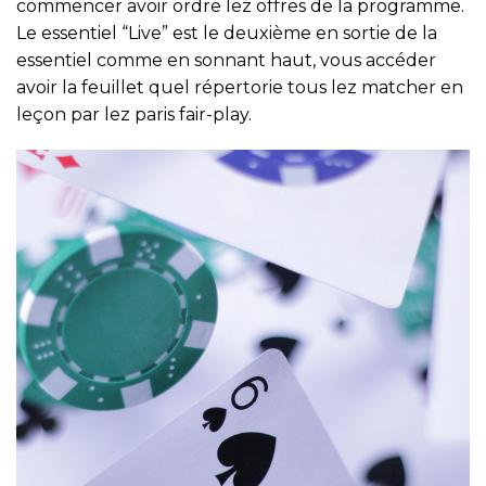
commencer avoir ordre lez offres de la programme.
Le essentiel “Live” est le deuxième en sortie de la
essentiel comme en sonnant haut, vous accéder
avoir la feuillet quel répertorie tous lez matcher en
leçon par lez paris fair-play.