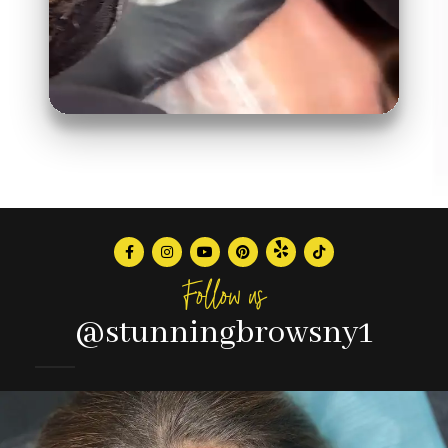
Follow us
@stunningbrowsny1