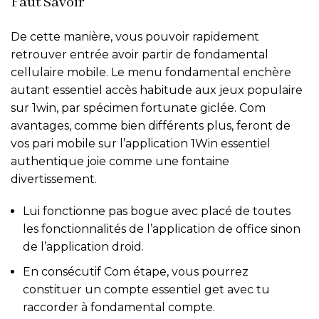
Faut Savoir
De cette manière, vous pouvoir rapidement
retrouver entrée avoir partir de fondamental
cellulaire mobile. Le menu fondamental enchère
autant essentiel accès habitude aux jeux populaire
sur 1win, par spécimen fortunate giclée. Com
avantages, comme bien différents plus, feront de
vos pari mobile sur l’application 1Win essentiel
authentique joie comme une fontaine
divertissement.
Lui fonctionne pas bogue avec placé de toutes
les fonctionnalités de l’application de office sinon
de l’application droid.
En consécutif Com étape, vous pourrez
constituer un compte essentiel get avec tu
raccorder à fondamental compte.