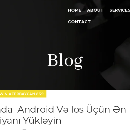
HOME
ABOUT
SERVICE
CONTACT
Blog
1WIN AZERBAYCAN 839
da ️ Android Və Ios Üçün Ən 
iyanı Yükləyin