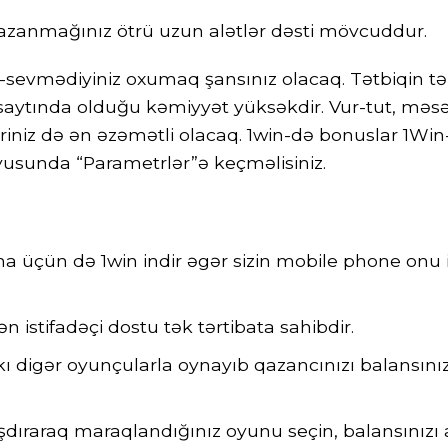
azanmağınız ötrü uzun alətlər dəsti mövcuddur.
sevmədiyiniz oxumaq şansınız olacaq. Tətbiqin tək
b saytında olduğu kəmiyyət yüksəkdir. Vur-tut, məsə
tkiləriniz də ən əzəmətli olacaq. 1win-də bonuslar 1Wi
usunda “Parametrlər”ə keçməlisiniz.
na üçün də 1win indir əgər sizin mobile phone onu 
n istifadəçi dostu tək tərtibata sahibdir.
ı digər oyunçularla oynayıb qazancınızı balansını
dıraraq maraqlandığınız oyunu seçin, balansınızı a