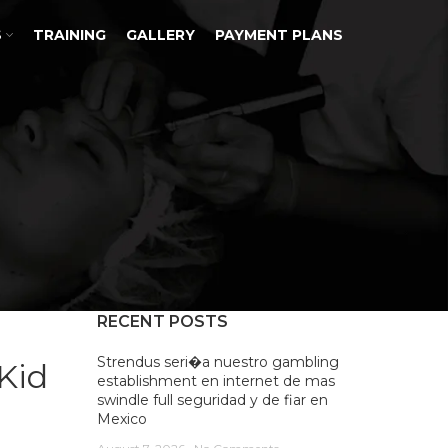
S
TRAINING
GALLERY
PAYMENT PLANS
RECENT POSTS
Strendus seri�a nuestro gambling
Kid
establishment en internet de mas
swindle full seguridad y de fiar en
Mexico