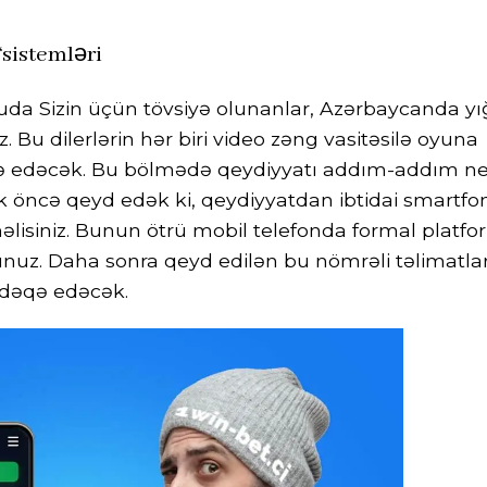
“sistemləri
uda Sizin üçün tövsiyə olunanlar, Azərbaycanda y
z. Bu dilerlərin hər biri video zəng vasitəsilə oyuna
arə edəcək. Bu bölmədə qeydiyyatı addım-addım n
 öncə qeyd edək ki, qeydiyyatdan ibtidai smartf
məlisiniz. Bunun ötrü mobil telefonda formal platf
nuz. Daha sonra qeyd edilən bu nömrəli təlimatla
ədəqə edəcək.