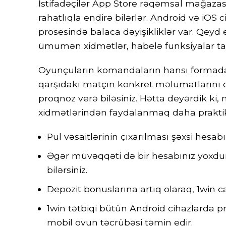
İstifadəçilər App Store rəqəmsal mağazası
rahatlıqla endirə bilərlər. Android və iOS 
prosesində balaca dəyişikliklər var. Qeyd 
ümumən xidmətlər, habelə funksiyalar tay
Oyunçuların komandaların hansı formada o
qarşıdakı matçın konkret məlumatlarını
proqnoz verə biləsiniz. Hətta deyərdik ki
xidmətlərindən faydalanmaq daha praktiki
Pul vəsaitlərinin çıxarılması şəxsi hesabı
Əgər müvəqqəti də bir hesabınız yoxdur
bilərsiniz.
Depozit bonuslarına artıq olaraq, 1win c
1win tətbiqi bütün Android cihazlarda p
mobil oyun təcrübəsi təmin edir.