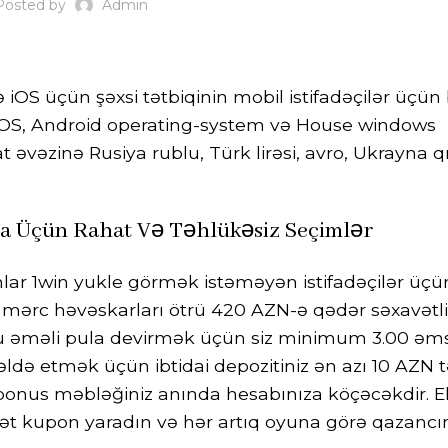
Posted by
Admin
iOS üçün şəxsi tətbiqinin mobil istifadəçilər üçün
 iOS, Android operating-system və House windows
t əvəzinə Rusiya rublu, Türk lirəsi, avro, Ukrayna qr
rma Üçün Rahat Və Təhlükəsiz Seçimlər
amlar 1win yukle görmək istəməyən istifadəçilər üçü
mərc həvəskarları ötrü 420 AZN-ə qədər səxavətl
su əməli pula devirmək üçün siz minimum 3.00 əms
ldə etmək üçün ibtidai depozitiniz ən azı 10 AZN t
 bonus məbləğiniz anında hesabınıza köçəcəkdir. 
ət kupon yaradın və hər artıq oyuna görə qazancın