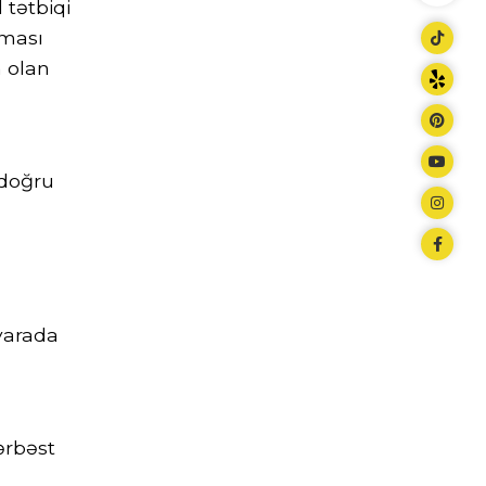
 tətbiqi
lması
n olan
 doğru
yarada
ərbəst