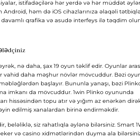
iyalar, istifadəçilərə hər yerdə və hər müddət əyl
əm Android, həm də iOS cihazlarınıza əlaqəli tətbiqlə
ı davamlı qrafika və asudə interfeys ilə təqdim olun
lədçiniz
yrək, nə daha, şax 19 oyun təklif edir. Oyunlar ara
ər vahid daha məşhur növlər mövcuddur. Bəzi oyu
məbləğlərdən başlayır. Bununla yanaşı, bəzi Plink
ama imkanı da mövcuddur. 1win Plinko oyununda
arı hissəsindən topu atır və yığım az enərkən dirə
təyin edilmiş xanalardan birinə endirməkdir.
r, beləliklə, siz rahatlıqla əylənə bilərsiniz. Smart 
meker və casino xidmətlərindən duyma ala bilərsiniz