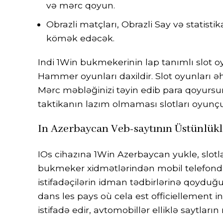
və mərc qoyun.
Obrazli matçları, Obrazli Say və statistik
kömək edəcək.
Indi 1Win bukmekerinin lap tanımlı slot 
Hammer oyunları daxildir. Slot oyunları əh
Mərc məbləğinizi təyin edib para qoyursun
taktikanın lazım olmaması slotları oyunçu
In Azerbaycan Veb-saytının Üstünlükl
IOs cihazına 1Win Azerbaycan yukle, slotl
bukmeker xidmətlərindən mobil telefond
istifadəçilərin idman tədbirlərinə qoyduğu
dans les pays où cela est officiellement 
istifadə edir, avtomobillər elliklə saytla