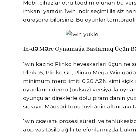
Mobil cihazlar ötrü təqdim olunan bu vers
imkanı yaradır. 1win indir seçimi ilə siz h
quraşdıra bilərsiniz. Bu oyunlar təmtəraql
In-də Mərc Oynamağa Başlamaq Üçün Bə
1win kazino Plinko həvəskarları üçün nə se
PlinkoS, Plinko Go, Plinko Mega Win qəd
minimum mərc limiti 0.20 AZN kimi kiçik 
oyunlarını demo (pulsuz) versiyada oyn
oyunçular dirəklərlə dolu piramidanın yux
sıçrayır. Məqsəd topu lövhənin altındakı 
1win скачать prosesi sürətli və təhlükəsizdi
app vasitəsilə ağıllı telefonlarınızda buk