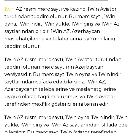
1win
AZ rəsmi mərc saytı və kazino, 1Win Aviator
tərəfindən təqdim olunur. Bu mərc saytı, 1Win
oyna, 1Win indir, 1Win yüklə, 1Win giriş və 1Win Az
saytlarından biridir. 1Win AZ, Azerbaycan
məsləhətçilərinə və tələbələrinə uyğun olaraq
təqdim olunur.
1Win AZ rəsmi mərc saytı, 1Win Aviator tərəfindən
təqdim olunan mərc saytının Azerbaycan
versiyasıdır. Bu mərc sayt, 1Win oyna və 1Win indir
saytlarından istifadə edə bilərsiniz. 1Win AZ,
Azerbaycanın tələbələrinə və məsləhətçilərinə
uyğun olaraq təqdim olunmuş və 1Win Aviator
tərəfindən məxfilik göstəricilərini təmin edir.
1Win AZ rəsmi mərc saytı, 1Win oyna, 1Win indir, 1Win
yüklə, 1Win giriş və 1Win Az saytlarından istifadə edə
bilərsiniz. Bu mərc sayt, 1Win Aviator tərəfindən