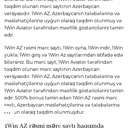
təqdim olunan mərc saytının Azerbaycan
versiyasıdır. 1Win AZ, Azerbaycanın tələbələrinə və
məsləhətçilərinə uyğun olaraq təqdim olunmuş və
1Win Aviator tərəfindən məxfilik göstəricilərini təmin
edir.
1Win AZ rəsmi mərc saytı, 1Win oyna, 1Win indir, 1Win
yüklə, 1Win giriş və 1Win Az saytlarından istifadə edə
bilərsiniz. Bu mərc sayt, 1Win Aviator tərəfindən
təqdim olunan mərc saytının Azerbaycan
versiyasıdır. 1Win AZ, Azerbaycanın tələbələrinə və
məsləhətçilərinə uyğun olaraq təqdim olunmuş və
1Win Aviator tərəfindən məxfilik göstəricilərini təmin
edir. 500% bonus təmin edən 1Win AZ rəsmi mərc
saytı, Azerbaycan məsləhətçilərinə və tələbələrinə
uyğun olaraq təqdim olunmuşdur.
1Win AZ rəsmi mərc saytı haqqında