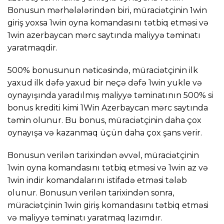
Bonusun mərhələlərindən biri, müraciətçinin 1win
giriş yoxsa 1win oyna komandasını tətbiq etməsi və
1win azerbaycan mərc saytında maliyyə təminatı
yaratmaqdir.
500% bonusunun nəticəsində, müraciətçinin ilk
yaxud ilk dəfə yaxud bir neçə dəfə 1win yukle və
oynayışında yaradılmış maliyyə təminatının 500% si
bonus krediti kimi 1Win Azerbaycan mərc saytında
təmin olunur. Bu bonus, müraciətçinin daha çox
oynayışa və kazanmaq üçün daha çox şans verir.
Bonusun verilən tarixindən əvvəl, müraciətçinin
1win oyna komandasını tətbiq etməsi və 1win az və
1win indir komandalarını istifadə etməsi tələb
olunur. Bonusun verilən tarixindən sonra,
müraciətçinin 1win giriş komandasını tətbiq etməsi
və maliyyə təminatı yaratmaq lazımdır.