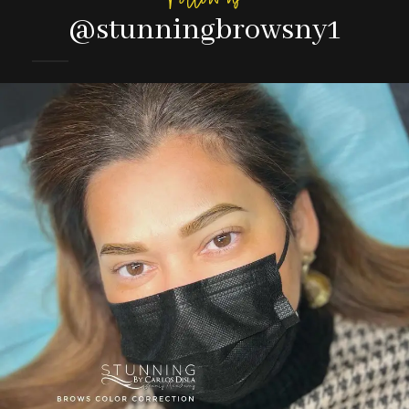
@stunningbrowsny1