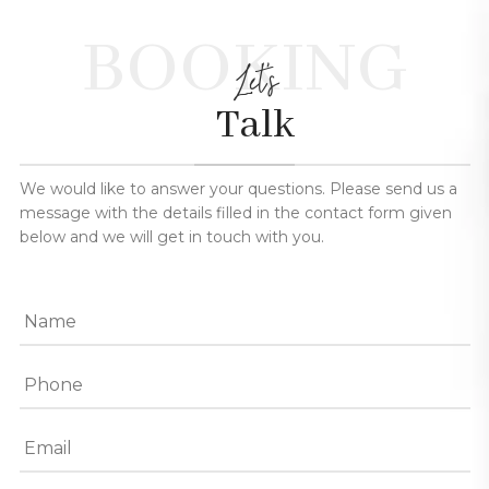
BOOKING
Let's
Talk
We would like to answer your questions. Please send us a
message with the details filled in the contact form given
below and we will get in touch with you.