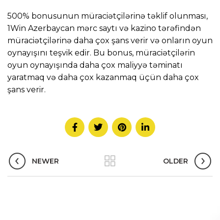
500% bonusunun müraciətçilərinə təklif olunması,
1Win Azerbaycan mərc saytı və kazino tərəfindən
müraciətçilərinə daha çox şans verir və onların oyun
oynayışını teşvik edir. Bu bonus, müraciətçilərin
oyun oynayışında daha çox maliyyə təminatı
yaratmaq və daha çox kazanmaq üçün daha çox
şans verir.
NEWER
OLDER