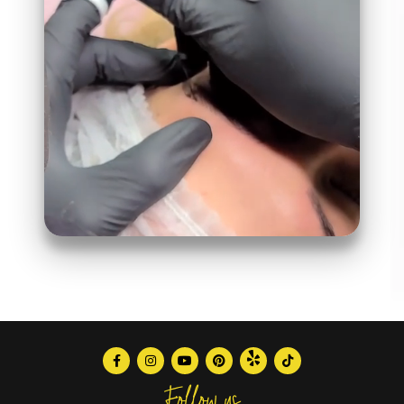
Follow us