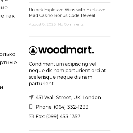
ние
Unlock Explosive Wins with Exclusive
е так.
Mad Casino Bonus Code Reveal
August 8, 2026
No Comments
только
артные
Condimentum adipiscing vel
neque dis nam parturient orci at
scelerisque neque dis nam
parturient.
 и
451 Wall Street, UK, London
Phone: (064) 332-1233
Fax: (099) 453-1357