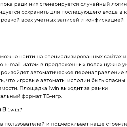
пока ради них сгенерируется случайный логин
дуется сохранить для последующего входа в 
ировкой всех учётных записей и конфискацией
 можно найти на специализированных сайтах 
 E-mail. Затем в предложенных полях нужно у
 произойдет автоматическое перенаправление 
ь, что игровые автоматы исполин быть опасны
мости. Площадка 1win выходит за рамки
кальный формат ТВ-игр.
В 1win?
тв пользователей и подчеркивает наше стремл