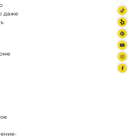
ю
о даже
ть
роме
дое
мение-