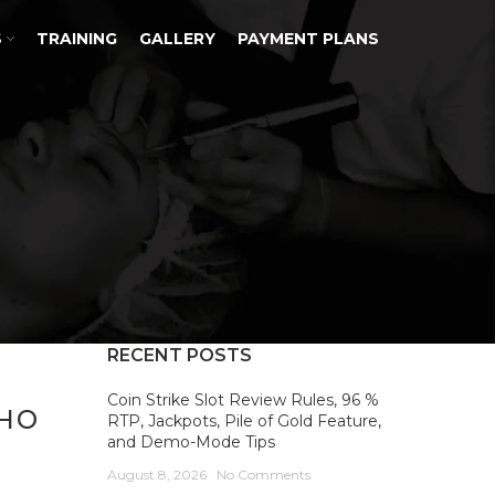
S
TRAINING
GALLERY
PAYMENT PLANS
RECENT POSTS
Coin Strike Slot Review Rules, 96 %
но
RTP, Jackpots, Pile of Gold Feature,
and Demo-Mode Tips
August 8, 2026
No Comments