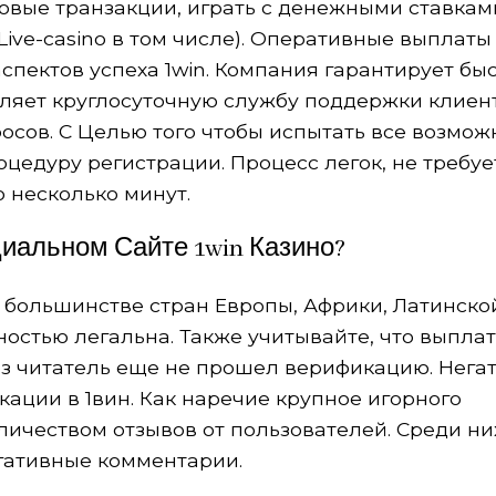
вые транзакции, играть с денежными ставкам
Live-casino в том числе). Оперативные выплаты
пектов успеха 1win. Компания гарантирует бы
ляет круглосуточную службу поддержки клиент
осов. С Целью того чтобы испытать все возмож
оцедуру регистрации. Процесс легок, не требуе
 несколько минут.
иальном Сайте 1win Казино?
в большинстве стран Европы, Африки, Латинско
ностью легальна. Также учитывайте, что выпла
оюз читатель еще не прошел верификацию. Нега
ации в 1вин. Как наречие крупное игорного
личеством отзывов от пользователей. Среди ни
егативные комментарии.