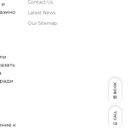
Contact Us
 и
казино
Latest News
Our Sitemap
или
казать
в
 ради
BOOK
CALL
ение к