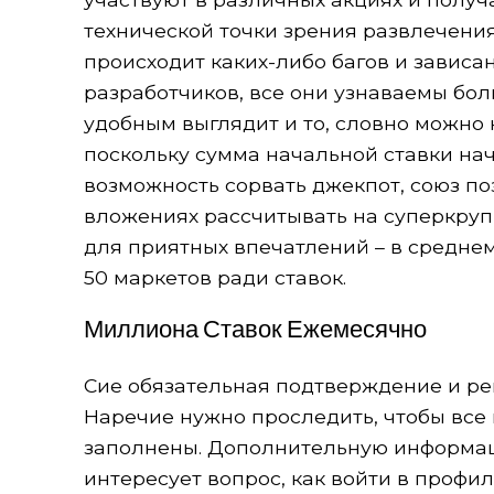
технической точки зрения развлечения
происходит каких-либо багов и завис
разработчиков, все они узнаваемы бол
удобным выглядит и то, словно можно
поскольку сумма начальной ставки начи
возможность сорвать джекпот, союз п
вложениях рассчитывать на суперкруп
для приятных впечатлений – в средне
50 маркетов ради ставок.
Миллиона Ставок Ежемесячно
Сие обязательная подтверждение и рег
Наречие нужно проследить, чтобы все
заполнены. Дополнительную информаци
интересует вопрос, как войти в профил