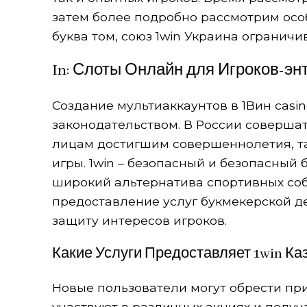
затем более подробно рассмотрим осо
буква том, союз 1win Украина ограничи
In: Слоты Онлайн для Игроков-эн
Создание мультиаккаунтов в 1Вин casi
законодательством. В России совершат
лицам достигшим совершеннолетия, та
игры. 1win – безопасный и безопасный
широкий альтернатива спортивных соб
предоставление услуг букмекерской де
защиту интересов игроков.
Какие Услуги Предоставляет 1win Ка
Новые пользователи могут обрести пр
участвуют в различных акциях и получ