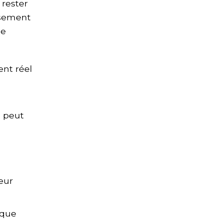
 rester
ssement
me
ent réel
u peut
eur
ique