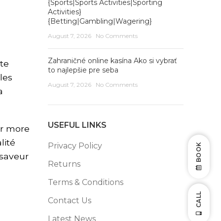
{Sports|Sports Activities|Sporting
Activities}
{Betting|Gambling|Wagering}
August 7, 2026
No Comments
Zahraničné online kasína Ako si vybrať
te
to najlepšie pre seba
les
August 7, 2026
No Comments
a
USEFUL LINKS
or more
lité
Privacy Policy
BOOK
 saveur
Returns
Terms & Conditions
CALL
Contact Us
Latest News