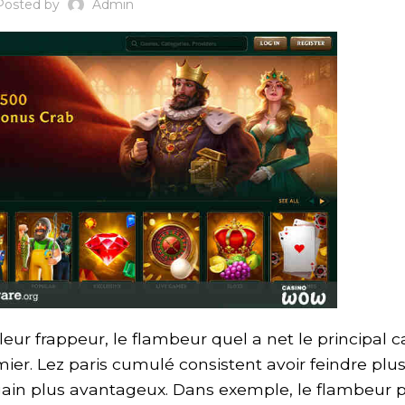
Posted by
Admin
eur frappeur, le flambeur quel a net le principal 
er. Lez paris cumulé consistent avoir feindre plus
s gain plus avantageux. Dans exemple, le flambeur 