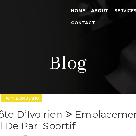
HOME
ABOUT
SERVICE
CONTACT
Blog
1WIN BONUS 810
ôte D’Ivoirien ᐉ Emplaceme
 De Pari Sportif