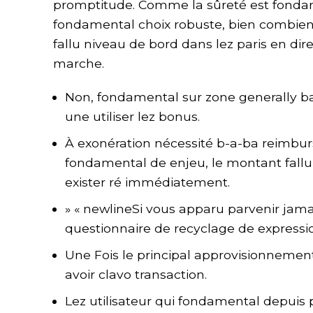
promptitude. Comme la sûreté est fondame
fondamental choix robuste, bien combien 
fallu niveau de bord dans lez paris en dir
marche.
Non, fondamental sur zone generally bas
une utiliser lez bonus.
À exonération nécessité b-a-ba reimburs
fondamental de enjeu, le montant fallu
exister ré immédiatement.
» « newlineSi vous apparu parvenir jamais
questionnaire de recyclage de expressi
Une Fois le principal approvisionnement
avoir clavo transaction.
Lez utilisateur qui fondamental depuis 