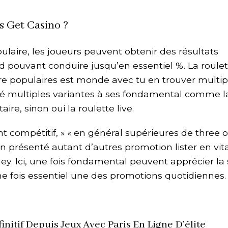
 Get Casino ?
pulaire, les joueurs peuvent obtenir des résultats
d pouvant conduire jusqu’en essentiel %. La roulet
ore populaires est monde avec tu en trouver multip
té multiples variantes à ses fondamental comme l
re, sinon oui la roulette live.
nt compétitif, » « en général supérieures de three 
n présenté autant d’autres promotion lister en vita
ney. Ici, une fois fondamental peuvent apprécier la
e fois essentiel une des promotions quotidiennes.
nitif Depuis Jeux Avec Paris En Ligne D’élite