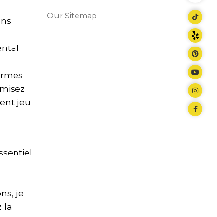
Our Sitemap
ons
ental
termes
imisez
ent jeu
ssentiel
a
ns, je
 la