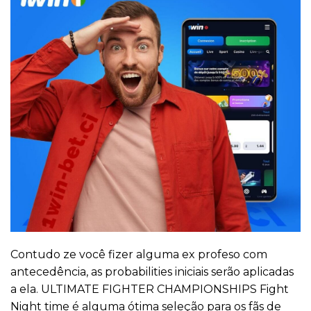
Contudo ze você fizer alguma ex profeso com
antecedência, as probabilities iniciais serão aplicadas
a ela. ULTIMATE FIGHTER CHAMPIONSHIPS Fight
Night time é alguma ótima seleção para os fãs de