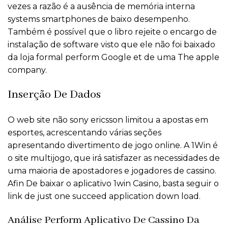
vezes a razão é a ausência de memória interna
systems smartphones de baixo desempenho.
Também é possível que o libro rejeite o encargo de
instalação de software visto que ele não foi baixado
da loja formal perform Google et de uma The apple
company.
Inserção De Dados
O web site não sony ericsson limitou a apostas em
esportes, acrescentando várias seções
apresentando divertimento de jogo online. A 1Win é
o site multijogo, que irá satisfazer as necessidades de
uma maioria de apostadores e jogadores de cassino.
Afin De baixar o aplicativo 1win Casino, basta seguir o
link de just one succeed application down load.
Análise Perform Aplicativo De Cassino Da