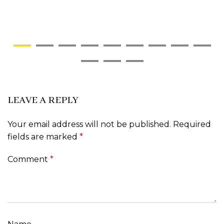
LEAVE A REPLY
Your email address will not be published.
Required
fields are marked
*
Comment
*