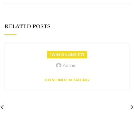
RELATED POSTS
1WIN ONLINE 371
Admin
CONTINUE READING