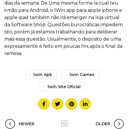
dias da semana. De Uma mesma forma la cual teu
irmão para Android, o 1Win app para apple iphone e
apple ipad também não irá emerger na loja virtual
da Software Shop. Questões burocráticas impedem
isto, porém já estamos trabalhando para deliberar
mais essa questão. Usualmente, o deposito de uma
expresamente é feito em poucas hrs após o final da
remesa.
1win Apk
1win Games
1win Site Oficial
NEWER
OLDER