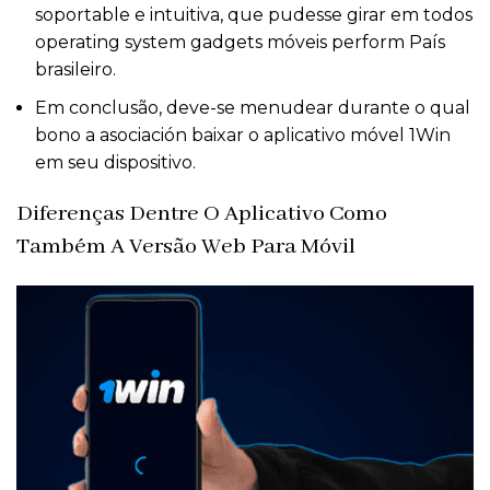
soportable e intuitiva, que pudesse girar em todos
operating system gadgets móveis perform País
brasileiro.
Em conclusão, deve-se menudear durante o qual
bono a asociación baixar o aplicativo móvel 1Win
em seu dispositivo.
Diferenças Dentre O Aplicativo Como
Também A Versão Web Para Móvil