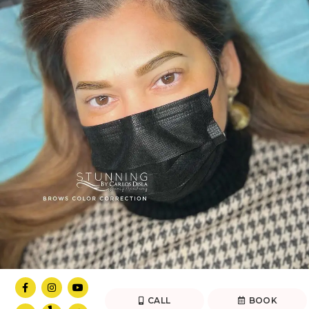
CALL
BOOK