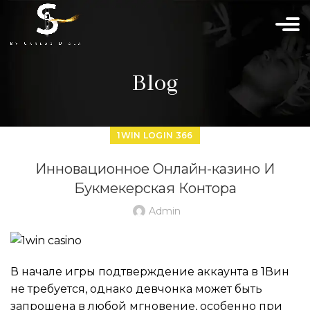
Blog
1WIN LOGIN 366
Инновационное Онлайн-казино И
Букмекерская Контора
Admin
В начале игры подтверждение аккаунта в 1Вин
не требуется, однако девчонка может быть
запрошена в любой мгновение, особенно при