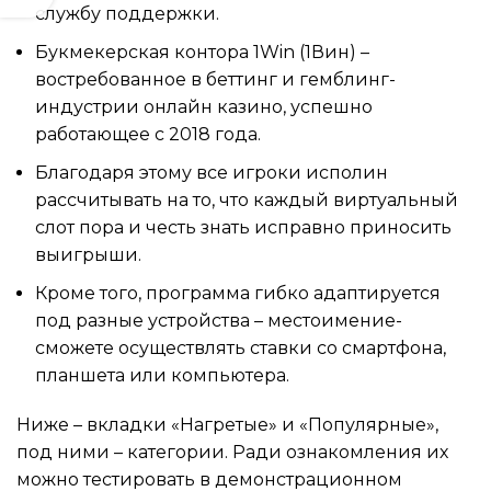
службу поддержки.
Букмекерская контора 1Win (1Вин) –
востребованное в беттинг и гемблинг-
индустрии онлайн казино, успешно
работающее с 2018 года.
Благодаря этому все игроки исполин
рассчитывать на то, что каждый виртуальный
слот пора и честь знать исправно приносить
выигрыши.
Кроме того, программа гибко адаптируется
под разные устройства – местоимение-
сможете осуществлять ставки со смартфона,
планшета или компьютера.
Ниже – вкладки «Нагретые» и «Популярные»,
под ними – категории. Ради ознакомления их
можно тестировать в демонстрационном