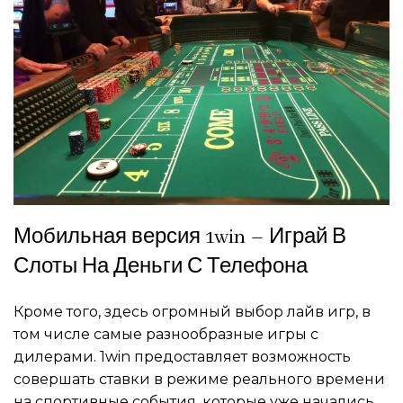
Мобильная версия 1win – Играй В
Слоты На Деньги С Телефона
Кроме того, здесь огромный выбор лайв игр, в
том числе самые разнообразные игры с
дилерами. 1win предоставляет возможность
совершать ставки в режиме реального времени
на спортивные события, которые уже начались.