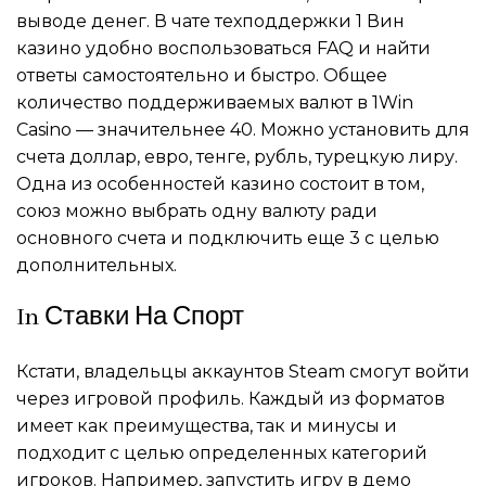
выводе денег. В чате техподдержки 1 Вин
казино удобно воспользоваться FAQ и найти
ответы самостоятельно и быстро. Общее
количество поддерживаемых валют в 1Win
Casino — значительнее 40. Можно установить для
счета доллар, евро, тенге, рубль, турецкую лиру.
Одна из особенностей казино состоит в том,
союз можно выбрать одну валюту ради
основного счета и подключить еще 3 с целью
дополнительных.
In Ставки На Спорт
Кстати, владельцы аккаунтов Steam смогут войти
через игровой профиль. Каждый из форматов
имеет как преимущества, так и минусы и
подходит с целью определенных категорий
игроков. Например, запустить игру в демо