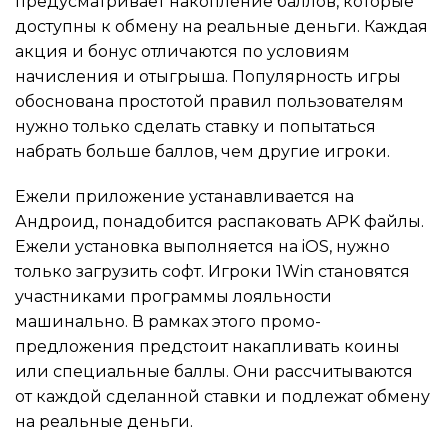
предусматривает накопление баллов, которые
доступны к обмену на реальные деньги. Каждая
акция и бонус отличаются по условиям
начисления и отыгрыша. Популярность игры
обоснована простотой правил пользователям
нужно только сделать ставку и попытаться
набрать больше баллов, чем другие игроки.
Ежели приложение устанавливается на
Андроид, понадобится распаковать APK файлы.
Ежели установка выполняется на iOS, нужно
только загрузить софт. Игроки 1Win становятся
участниками программы лояльности
машинально. В рамках этого промо-
предложения предстоит накапливать коины
или специальные баллы. Они рассчитываются
от каждой сделанной ставки и подлежат обмену
на реальные деньги.