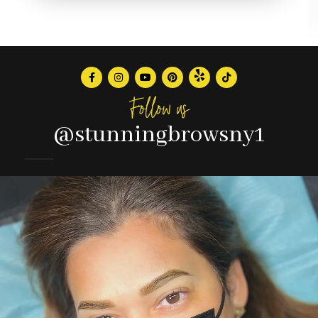
Follow us
@stunningbrowsny1