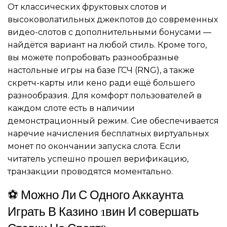
От классических фруктовых слотов и
высоковолатильных джекпотов до современных
видео-слотов с дополнительными бонусами —
найдётся вариант на любой стиль. Кроме того,
вы можете попробовать разнообразные
настольные игры на базе ГСЧ (RNG), а также
скретч-карты или кено ради ещё большего
разнообразия. Для комфорт пользователей в
каждом слоте есть в наличии
демонстрационный режим. Сие обеспечивается
наречие начисления бесплатных виртуальных
монет по окончании запуска слота. Если
читатель успешно прошел верификацию,
транзакции проводятся моментально.
⚽ Можно Ли С Одного Аккаунта
Играть В Казино 1вин И совершать