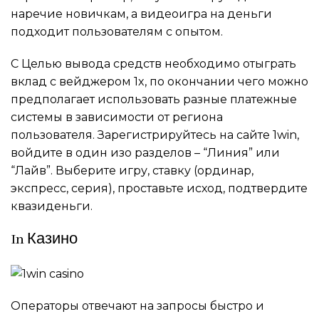
наречие новичкам, а видеоигра на деньги
подходит пользователям с опытом.
С Целью вывода средств необходимо отыграть
вклад с вейджером 1x, по окончании чего можно
предполагает использовать разные платежные
системы в зависимости от региона
пользователя. Зарегистрируйтесь на сайте 1win,
войдите в один изо разделов – “Линия” или
“Лайв”. Выберите игру, ставку (ординар,
экспресс, серия), проставьте исход, подтвердите
квазиденьги.
In Казино
Операторы отвечают на запросы быстро и