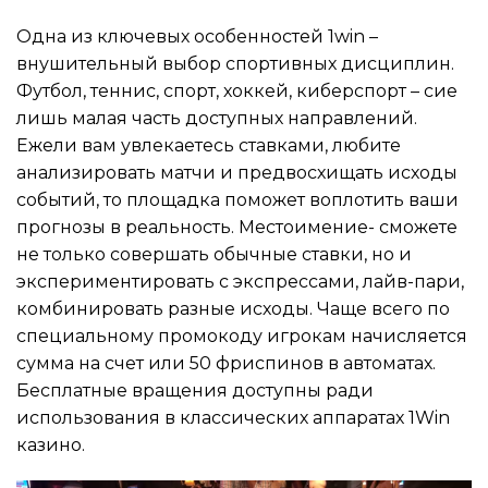
Одна из ключевых особенностей 1win –
внушительный выбор спортивных дисциплин.
Футбол, теннис, спорт, хоккей, киберспорт – сие
лишь малая часть доступных направлений.
Ежели вам увлекаетесь ставками, любите
анализировать матчи и предвосхищать исходы
событий, то площадка поможет воплотить ваши
прогнозы в реальность. Местоимение- сможете
не только совершать обычные ставки, но и
экспериментировать с экспрессами, лайв-пари,
комбинировать разные исходы. Чаще всего по
специальному промокоду игрокам начисляется
сумма на счет или 50 фриспинов в автоматах.
Бесплатные вращения доступны ради
использования в классических аппаратах 1Win
казино.