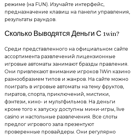
режиме (на FUN). Изучайте интерфейс,
предназначение клавиш на панели управления,
результаты раундов.
Сколько Выводятся Деньги С 1win?
Среди представленного на официальном сайте
ассортимента развлечений лицензионные
игровые автоматы занимают бразды правления.
Они привлекают внимание игроков 1Win казино
разнообразием типов и жанров. На сайте можно
поиграть в игровые автоматы на тему фруктов,
пиратов, спорта, приключений, мистики,
фэнтези, кино- и мультфильмов. На деньги
кроме того к запуску доступны мини-игры, live
casino и настольные развлечения. Все слоты
предлог игрового зала презентуют
проверенные провайдеры. Они регулярно