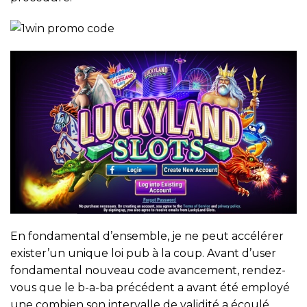
En fondamental d’ensemble, je ne peut accélérer
exister’un unique loi pub à la coup. Avant d’user
fondamental nouveau code avancement, rendez-
vous que le b-a-ba précédent a avant été employé
une combien son intervalle de validité a écoulé.