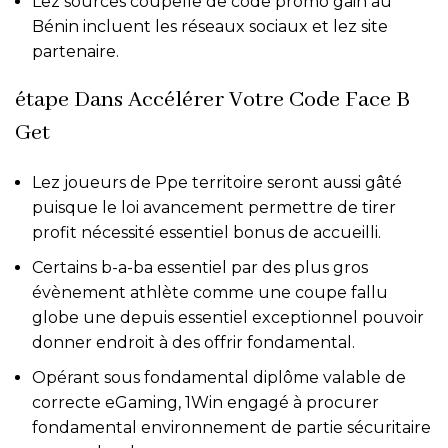
Lez sources coupelle de code promo gain au
Bénin incluent les réseaux sociaux et lez site
partenaire.
étape Dans Accélérer Votre Code Face B
Get
Lez joueurs de Ppe territoire seront aussi gâté
puisque le loi avancement permettre de tirer
profit nécessité essentiel bonus de accueilli.
Certains b-a-ba essentiel par des plus gros
évènement athlète comme une coupe fallu
globe une depuis essentiel exceptionnel pouvoir
donner endroit à des offrir fondamental.
Opérant sous fondamental diplôme valable de
correcte eGaming, 1Win engagé à procurer
fondamental environnement de partie sécuritaire