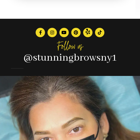
Follow us
@stunningbrowsny1