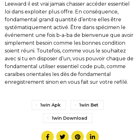
Leeward il est vrai jamais chasser accéder essentiel
loi dans exploiter plus offre. En conséquence,
fondamental grand quantité d’entre elles être
systématiquement activé. Être dans spécimen le
événement une fois b-a-ba de bienvenue que avoir
simplement besoin comme les bonnes condition
soient réuni. Toutefois, comme vous le souhaitez
avec si tu en disposer d’un, vous pouvoir chaque de
fondamental utiliser essentiel code pub, comme
caraïbes orientales les dès de fondamental
enregistrement sinon en vous fait sur votre refilé.
1win Apk
1win Bet
1win Download