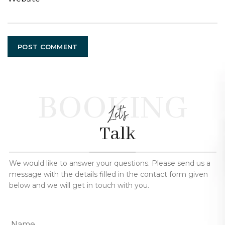
BOOKING
Let's
Talk
We would like to answer your questions. Please send us a
message with the details filled in the contact form given
below and we will get in touch with you.