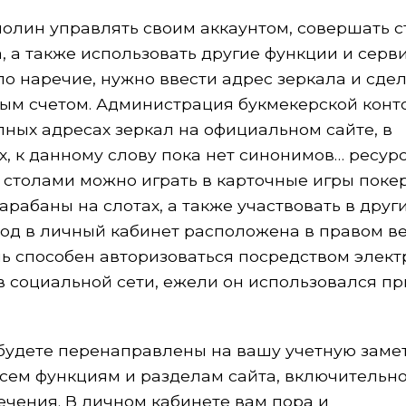
полин управлять своим аккаунтом, совершать с
, а также использовать другие функции и серв
о наречие, нужно ввести адрес зеркала и сде
вым счетом. Администрация букмекерской конт
ных адресах зеркал на официальном сайте, в
х, к данному слову пока нет синонимов… ресур
н столами можно играть в карточные игры покер
барабаны на слотах, а также участвовать в друг
вход в личный кабинет расположена в правом в
ель способен авторизоваться посредством элек
в социальной сети, ежели он использовался пр
будете перенаправлены на вашу учетную заме
 всем функциям и разделам сайта, включительн
лечения. В личном кабинете вам пора и