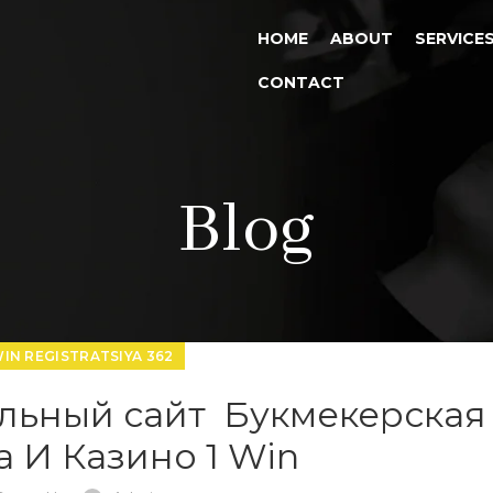
HOME
ABOUT
SERVICE
CONTACT
Blog
WIN REGISTRATSIYA 362
льный сайт ️ Букмекерская
 И Казино 1 Win