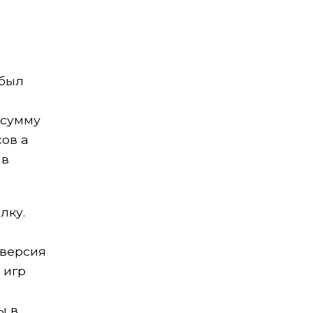
 был
ю сумму
сов а
 в
лку.
 версия
 игр
ы в