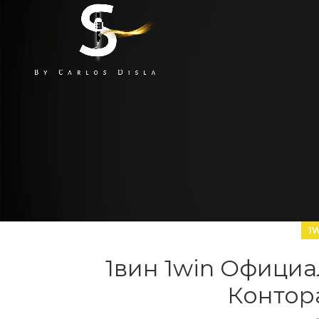
1
1вин 1win Официа
Контора