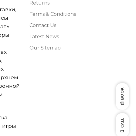
Returns
тавки,
Terms & Conditions
исы
Contact Us
лать
оры
Latest News
Our Sitemap
сах
,
их
ерхнем
тронной
BOOK
и
тка
CALL
о игры