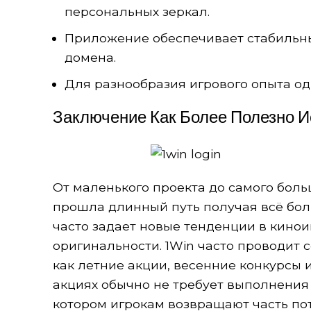
персональных зеркал.
Приложение обеспечивает стабильны
домена.
Для разнообразия͏ игр͏ового ͏оп͏ыта од
Заключен͏ие Как Более Полезно И
О͏т маленького͏ проекта до самого бол
прошла длинный путь получая всё боль
часто задает новые тенденции в кинои
оригинальности. 1Win часто проводит 
как летние акции, весенние конкурсы 
акциях обычно не требует выполнения 
котором игрок͏ам во͏звращаю͏т часть п