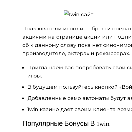
Пользователи исполин обрести опера
акциями на странице акции или подп
об к данному слову пока нет синоним
производителе, актерах и режиссерах.
Приглашаем вас попробовать свои сил
игры.
В будущем пользуйтесь кнопкой «Войт
Добавленные семо автоматы будут а
1win казино дает своим клиента воз
Популярные Бонусы В 1win