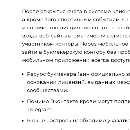
После открытия счета в системе клиен
а кроме того спортивным событиям. С
и количество дисциплин спорта онлай
входа веб-сайт автоматически регист
участником конторы. Через мобильное 
зайти в букмекерскую контору без про
мобильном приложении всегда доступны
Ресурс букмекера 1вин официально з
основании лицензий, выданных меж
сообществами.
Помимо Вконтакте крови могут подп
Telegram.
В окне настроек необходимо указать