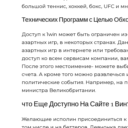
большой теннис, хоккей, бокс, UFC и мн
Технических Программ с Целью Обхо
Доступ к 1win может быть ограничен и
азартных игр, в некоторых странах. Д
азартных игр в интернете или требова
доступ ко всем сервисам компании, ва
После этого местоимение- можете выб
счета. А кроме того можно развлечься 
политические события. Например, на 
министра Великобритании.
что Еще Доступно На Сайте 1 Вин
Желающие исполин присоединиться к б
том числе и на беттеров. Девчонка да