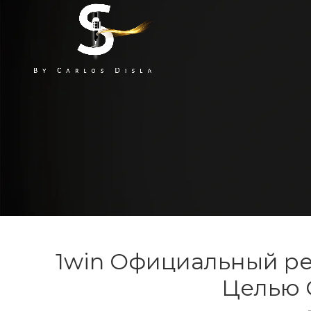
1win Официальный ре
Целью 