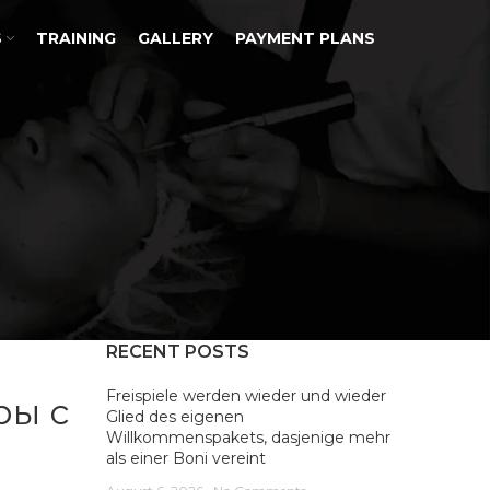
S
TRAINING
GALLERY
PAYMENT PLANS
RECENT POSTS
Freispiele werden wieder und wieder
ры с
Glied des eigenen
Willkommenspakets, dasjenige mehr
als einer Boni vereint