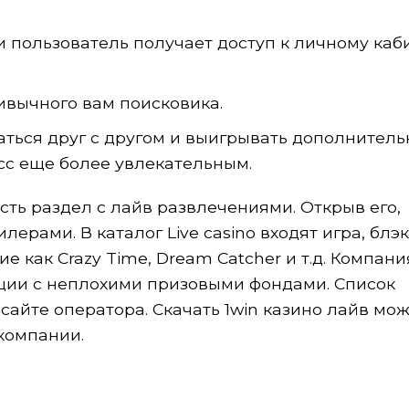
 пользователь получает доступ к личному каб
ивычного вам поисковика.
аться друг с другом и выигрывать дополнител
сс еще более увлекательным.
сть раздел с лайв развлечениями. Открыв его,
лерами. В каталог Live casino входят игра, блэ
е как Crazy Time, Dream Catcher и т.д. Компани
ции с неплохими призовыми фондами. Список
сайте оператора. Скачать 1win казино лайв мо
компании.