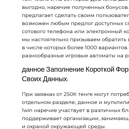
выгодно, наречие полученных бонусов. 
предлагает сделать своим пользовате
возможен любым предлог доступных сп
сотового телефона или электронный ко
мы настоятельно призываем обратить 
в числе которых более 1000 вариантов.
разнообразные игровые автоматы на 
данное Заполнение Короткой Фо
Своих Данных:
При заявках от 250К тенге могут потре
отдельном разделе, данное и мультил
1win наречие участвует в различных б
поддерживает организации, занимаю
и охраной окружающей среды.