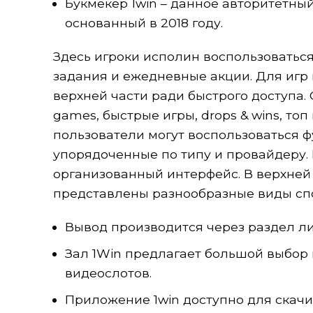
Букмекер 1win – данное авторитетный
основанный в 2018 году.
Здесь игроки исполин воспользоватьс
задания и ежедневные акции. Для игр
верхней части ради быстрого доступа. 
games, быстрые игры, drops & wins, топ
пользователи могут воспользоваться ф
упорядоченные по типу и провайдеру. 
организованный интерфейс. В верхней 
представлены разнообразные виды спо
Вывод производится через раздел ли
Зал 1Win предлагает больш͏ой выбор иг
видеосло͏тов.
Приложение 1win доступно для скач