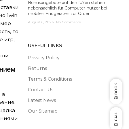
Bonusangebote auf den fu?en stehen
 ставки
nebensachlich fur Computer-nutzer bei
mobilen Endgeraten zur Order
о 1win
August 6, 2026
No Comments
омер
сть, то
 игр,
USEFUL LINKS
ыши.
Privacy Policy
Returns
анием
Terms & Conditions
BOOK
Contact Us
 в
Latest News
рение.
ощадка
Our Sitemap
CALL
аниями