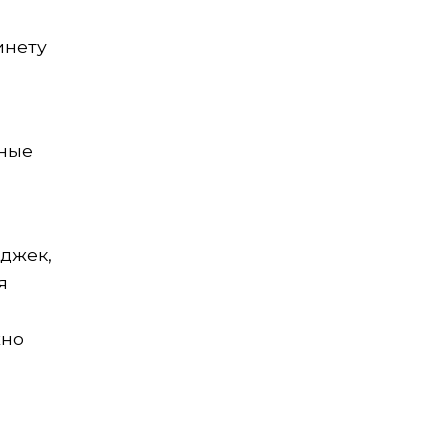
инету
ьные
кджек,
я
жно