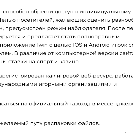
т способен обрести доступ к индивидуальному 
 Целью посетителей, желающих оценить разноо
н, предусмотрен режим наблюдателя. После п
рируется и предлагает стать полноправным
приложение 1win с целью IOS и Android игрок 
блем. В различие от компьютерной версии сайта
 ставки на спорт и казино.
арегистрирован как игровой веб-ресурс, работ
дународными игорными организациями и
исаться на официальный газоход в мессенджер
 желаемый путь распаковки файлов.