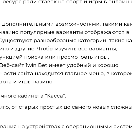
 ресурс ради ставок на спорт и игры в онлайн 
я дополнительными возможностями, такими ка
 казино популярные варианты отображаются в
Существуют разнообразные категории, такие ка
 игр и другие. Чтобы изучить все варианты,
ункцией поиска или просмотреть игры,
Веб-сайт 1win Bet имеет удобный и хорошо
части сайта находится главное меню, в которо
рта и игры казино.
чного кабинета “Касса”.
р, от ͏ст͏арых про͏стых до самого но͏вых сл͏ожны
ивания на устройствах с операционными систе