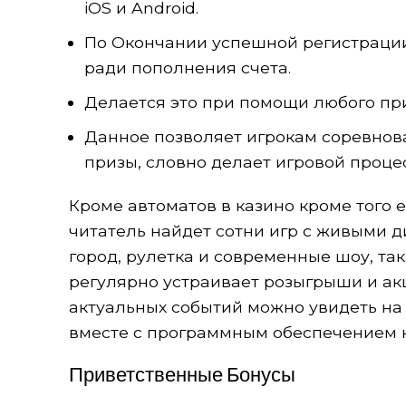
iOS и Android.
По Окончании успешной регистрации
ради пополнения счета.
Делается это при помощи любого пр
Данное позволяет игрокам соревнов
призы, словно делает игровой проце
Кроме автоматов в казино кроме того е
читатель найдет сотни игр с живыми ди
город, рулетка и современные шоу, таки
регулярно устраивает розыгрыши и ак
актуальных событий можно увидеть на 
вместе с программным обеспечением 
Приветственные Бонусы