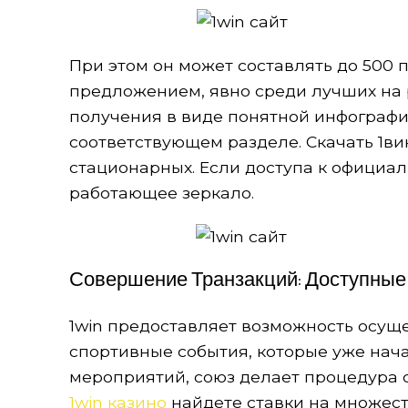
При этом он может составлять до 500 
предложением, явно среди лучших на
получения в виде понятной инфографи
соответствующем разделе. Скачать 1ви
стационарных. Если доступа к официал
работающее зеркало.
Совершение Транзакций: Доступные
1win предоставляет возможность осущ
спортивные события, которые уже нача
мероприятий, союз делает процедура с
1win казино
найдете ставки на множеств