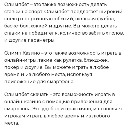
Олимпбет – это также возможность делать
ставки на спорт. Олимпбет предлагает широкий
спектр спортивных событий, включая футбол,
баскетбол, хоккей и другие. Вы можете делать
ставки на победителя, количество забитых голов,
и другие параметры.
Олимп Казино – это также возможность играть в
онлайн-игры, такие как рулетка, блэкджек,
покер и другие. Вы можете играть в любое
время и из любого места, используя
приложение для смартфона.
Олимпбет скачать – это возможность играть в
онлайн-казино с помощью приложения для
смартфона. Это удобно и практично, и позволяет
игрокам играть в любое время и из любого
места.