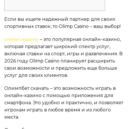
Если вы ищете надежный партнер для своих
спортивных ставок, то Olimp Casino – ваш выбор!
олимп казино
– это популярная онлайн-казино,
которая предлагает широкий спектр услуг,
включая ставки на спорт, игры и развлечения. В
2026 году Olimp Casino планирует расширить
свои возможности и предложить еще больше
услуг для своих клиентов.
Олимпбет скачать – это возможность играть в
онлайн-казино с помощью приложения для
смартфона. Это удобно и практично, и позволяет
игрокам играть в любое время и из любого
места.