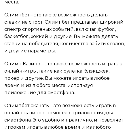
места.
Олимпбет – это также возможность делать
ставки на спорт. Олимпбет предлагает широкий
спектр спортивных событий, включая футбол,
баскетбол, хоккей и другие. Вы можете делать
ставки на победителя, количество забитых голов,
и другие параметры.
Олимп Казино – это также возможность играть в
онлайн-игры, такие как рулетка, блэкджек,
покер и другие. Вы можете играть в любое
время и из любого места, используя
приложение для смартфона.
Олимпбет скачать – это возможность играть в
онлайн-казино с помощью приложения для
смартфона. Это удобно и практично, и позволяет
игрокам играть в любое время и из любого