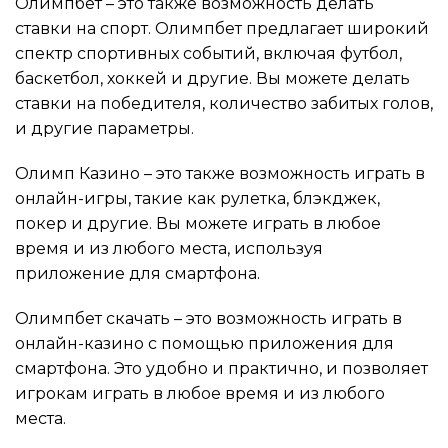
Олимпбет – это также возможность делать
ставки на спорт. Олимпбет предлагает широкий
спектр спортивных событий, включая футбол,
баскетбол, хоккей и другие. Вы можете делать
ставки на победителя, количество забитых голов,
и другие параметры.
Олимп Казино – это также возможность играть в
онлайн-игры, такие как рулетка, блэкджек,
покер и другие. Вы можете играть в любое
время и из любого места, используя
приложение для смартфона.
Олимпбет скачать – это возможность играть в
онлайн-казино с помощью приложения для
смартфона. Это удобно и практично, и позволяет
игрокам играть в любое время и из любого
места.