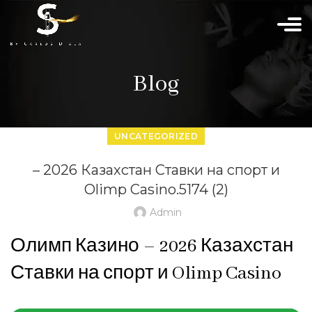
Blog
UNCATEGORIZED
– 2026 Казахстан Ставки на спорт и
Olimp Casino.5174 (2)
Admin
Олимп Казино – 2026 Казахстан
Ставки на спорт и Olimp Casino