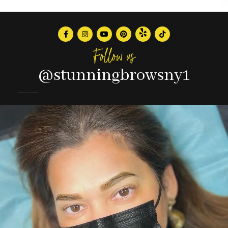
Follow us
@stunningbrowsny1