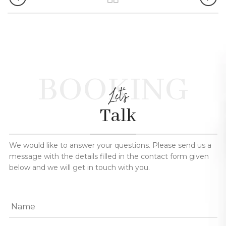
BOOKING
Let's
Talk
We would like to answer your questions. Please send us a
message with the details filled in the contact form given
below and we will get in touch with you.