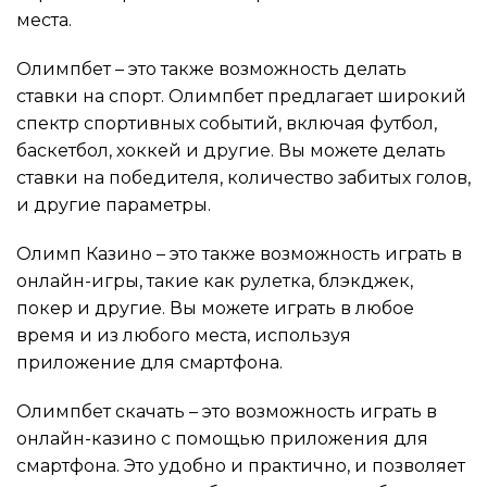
места.
Олимпбет – это также возможность делать
ставки на спорт. Олимпбет предлагает широкий
спектр спортивных событий, включая футбол,
баскетбол, хоккей и другие. Вы можете делать
ставки на победителя, количество забитых голов,
и другие параметры.
Олимп Казино – это также возможность играть в
онлайн-игры, такие как рулетка, блэкджек,
покер и другие. Вы можете играть в любое
время и из любого места, используя
приложение для смартфона.
Олимпбет скачать – это возможность играть в
онлайн-казино с помощью приложения для
смартфона. Это удобно и практично, и позволяет