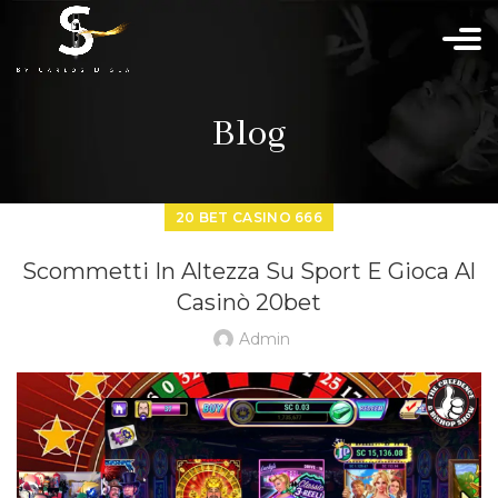
Blog
20 BET CASINO 666
Scommetti In Altezza Su Sport E Gioca Al
ino_a_jednoduchá_cesta_k_zajímavým_vý
Casinò 20bet
Admin