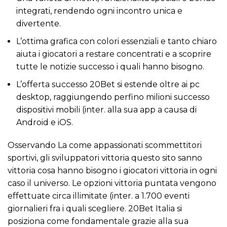
integrati, rendendo ogni incontro unica e
divertente.
L’ottima grafica con colori essenziali e tanto chiaro
aiuta i giocatori a restare concentrati e a scoprire
tutte le notizie successo i quali hanno bisogno.
L’offerta successo 20Bet si estende oltre ai pc
desktop, raggiungendo perfino milioni successo
dispositivi mobili (inter. alla sua app a causa di
Android e iOS.
Osservando La come appassionati scommettitori
sportivi, gli sviluppatori vittoria questo sito sanno
vittoria cosa hanno bisogno i giocatori vittoria in ogni
caso il universo. Le opzioni vittoria puntata vengono
effettuate circa illimitate (inter. a 1.700 eventi
giornalieri fra i quali scegliere. 20Bet Italia si
posiziona come fondamentale grazie alla sua