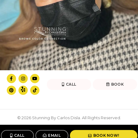
CALL
BOOK
© 2026 Stunning By Carlos Disla. All Rights Reserved.
CALL
EMAIL
BOOK NOW!