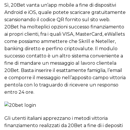
Sì, 20Bet vanta un’app mobile a fine di dispositivi
Android e iOS, quale potete scaricare gratuitamente
scansionando il codice QR fornito sul sito web.
20Bet ha molteplici opzioni successo finanziamento
ai propri clienti, fra i quali VISA, MasterCard, eWallets
come possiamo ammettere che Skrill e Neteller,
banking diretto e perfino criptovalute. Il modulo
successo contatto è un altro sistema conveniente a
fine di mandare un messaggio al lavoro clientela
20Bet. Basta inserire il esattamente famiglia, l’email
e comporre il messaggio nell’apposito campo vittoria
pentola con lo traguardo di ricevere un responso
entro 24 ore.
Gli utenti italiani apprezzano i metodi vittoria
finanziamento realizzati da 20Bet a fine di i depositi