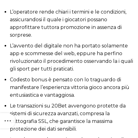
L’operatore rende chiari i termini e le condizioni,
assicurandosi il quale i giocatori possano
approfittare tuttora promozione in assenza di
sorprese.
L’avvento del digitale non ha portato solamente
app e scommesse del web, eppure ha perfino
rivoluzionato il procedimento osservando la i quali
gli sport per tutti praticati.
Codesto bonus è pensato con lo traguardo di
manifestare l’esperienza vittoria gioco ancora più
entusiastica e vantaggiosa.
Le transazioni su 20Bet avvengono protette da
sistemi di sicurezza avanzati, compresa la
crittografia SSL, che garantisce la massima
protezione dei dati sensibili.