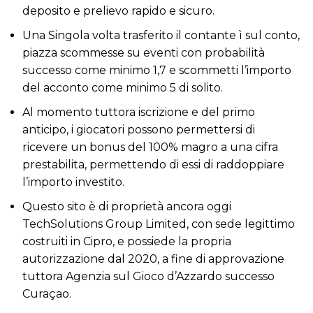
deposito e prelievo rapido e sicuro.
Una Singola volta trasferito il contante ì sul conto,
piazza scommesse su eventi con probabilità
successo come minimo 1,7 e scommetti l’importo
del acconto come minimo 5 di solito.
Al momento tuttora iscrizione e del primo
anticipo, i giocatori possono permettersi di
ricevere un bonus del 100% magro a una cifra
prestabilita, permettendo di essi di raddoppiare
l’importo investito.
Questo sito è di proprietà ancora oggi
TechSolutions Group Limited, con sede legittimo
costruiti in Cipro, e possiede la propria
autorizzazione dal 2020, a fine di approvazione
tuttora Agenzia sul Gioco d’Azzardo successo
Curaçao.