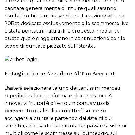
altezza su qualche applicazione del telefono può
capitare generalmente di intuire quali saranno i
risultati o chi ne uscirà vincitore. La sezione vittoria
20Bet dedicata esclusivamente alle scommesse live
è stata pensata infatti a fine di questo, mediante
quote quale si aggiornano in continuazione con lo
scopo di puntate piazzate sull’istante.
Et Login: Come Accedere Al Tuo Account
Basterà selezionare taluno dei tantissimi mercati
reperibili sulla piattaforma e cliccarci sopra. Ai
innovativi fruitori è offerto un bonus vittoria
benvenuto quale gli permetterà successo
accingersi a puntare partendo dai sistemi più
semplici, a causa di in aggiunta far passare a sistemi
multipli come le scommesse sul punteggio, sul