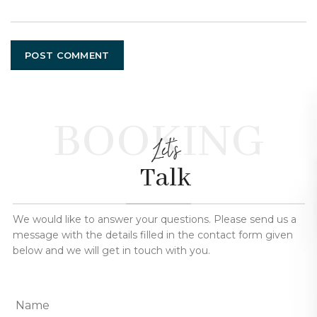
BOOKING
Let's
Talk
We would like to answer your questions. Please send us a
message with the details filled in the contact form given
below and we will get in touch with you.