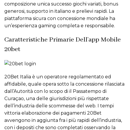
composizione unica successo giochi variati, bonus
generosi, supporto in italiano e prelievi rapidi. La
piattaforma sicura con concessione mondiale ha
un’esperienza gaming completa e responsabile.
Caratteristiche Primarie Dell’app Mobile
20bet
20Bet Italia è un operatore regolamentato ed
affidabile, quale opera sotto la concessione rilasciata
dall’Autorità con lo scopo di il Passatempo di
Curaçao, una delle giurisdizioni più rispettate
dell’industria delle scommesse del web. I tempi
vittoria elaborazione dei pagamenti 20Bet
avvengono in aggiunta fra i più rapidi dell’industria,
con i depositi che sono completati osservando la