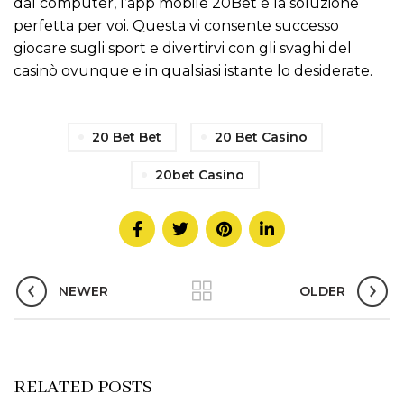
dal computer, l’app mobile 20Bet è la soluzione
perfetta per voi. Questa vi consente successo
giocare sugli sport e divertirvi con gli svaghi del
casinò ovunque e in qualsiasi istante lo desiderate.
20 Bet Bet
20 Bet Casino
20bet Casino
NEWER
OLDER
RELATED POSTS