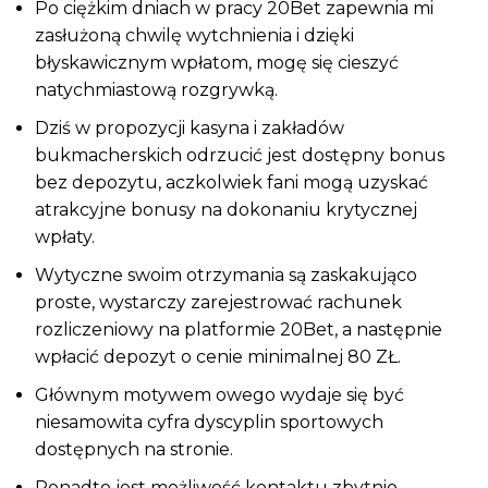
Po ciężkim dniach w pracy 20Bet zapewnia mi
zasłużoną chwilę wytchnienia i dzięki
błyskawicznym wpłatom, mogę się cieszyć
natychmiastową rozgrywką.
Dziś w propozycji kasyna i zakładów
bukmacherskich odrzucić jest dostępny bonus
bez depozytu, aczkolwiek fani mogą uzyskać
atrakcyjne bonusy na dokonaniu krytycznej
wpłaty.
Wytyczne swoim otrzymania są zaskakująco
proste, wystarczy zarejestrować rachunek
rozliczeniowy na platformie 20Bet, a następnie
wpłacić depozyt o cenie minimalnej 80 ZŁ.
Głównym motywem owego wydaje się być
niesamowita cyfra dyscyplin sportowych
dostępnych na stronie.
Ponadto jest możliwość kontaktu zbytnio