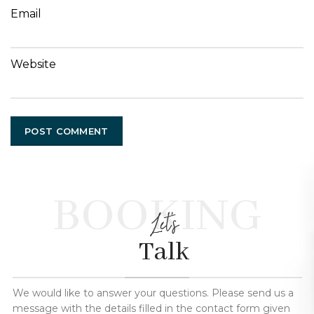
Email
Website
BOOKING
Let's
Talk
We would like to answer your questions. Please send us a
message with the details filled in the contact form given