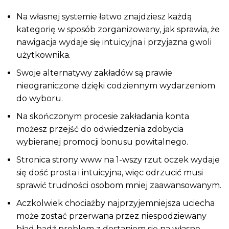
Na własnej systemie łatwo znajdziesz każdą
kategorię w sposób zorganizowany, jak sprawia, że
nawigacja wydaje się intuicyjna i przyjazna gwoli
użytkownika.
Swoje alternatywy zakładów są prawie
nieograniczone dzięki codziennym wydarzeniom
do wyboru.
Na skończonym procesie zakładania konta
możesz przejść do odwiedzenia zdobycia
wybieranej promocji bonusu powitalnego.
Stronica strony www na 1-wszy rzut oczek wydaje
się dość prosta i intuicyjna, więc odrzucić musi
sprawić trudności osobom mniej zaawansowanym.
Aczkolwiek chociażby najprzyjemniejsza uciecha
może zostać przerwana przez niespodziewany
błąd bądź problem z dostaniem się na własne