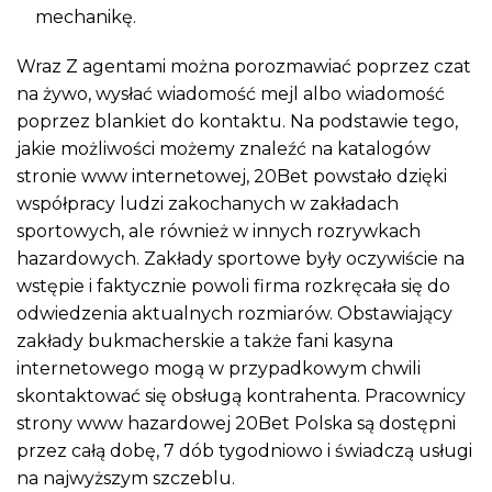
mechanikę.
Wraz Z agentami można porozmawiać poprzez czat
na żywo, wysłać wiadomość mejl albo wiadomość
poprzez blankiet do kontaktu. Na podstawie tego,
jakie możliwości możemy znaleźć na katalogów
stronie www internetowej, 20Bet powstało dzięki
współpracy ludzi zakochanych w zakładach
sportowych, ale również w innych rozrywkach
hazardowych. Zakłady sportowe były oczywiście na
wstępie i faktycznie powoli firma rozkręcała się do
odwiedzenia aktualnych rozmiarów. Obstawiający
zakłady bukmacherskie a także fani kasyna
internetowego mogą w przypadkowym chwili
skontaktować się obsługą kontrahenta. Pracownicy
strony www hazardowej 20Bet Polska są dostępni
przez całą dobę, 7 dób tygodniowo i świadczą usługi
na najwyższym szczeblu.