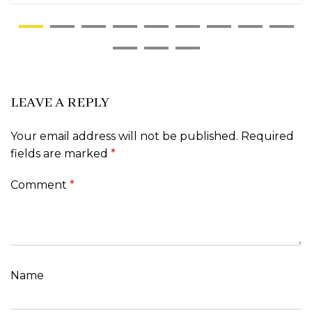
LEAVE A REPLY
Your email address will not be published.
Required
fields are marked
*
Comment
*
Name