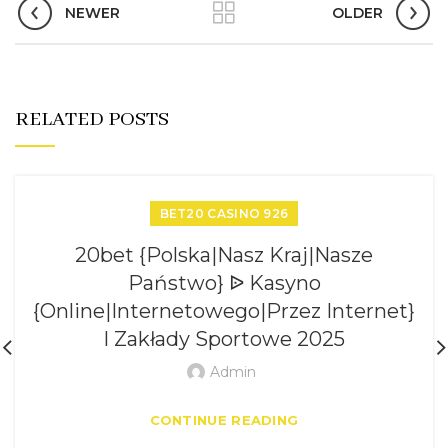
NEWER
OLDER
RELATED POSTS
BET20 CASINO 926
20bet {Polska|Nasz Kraj|Nasze
Państwo} ᐉ Kasyno
{Online|Internetowego|Przez Internet}
I Zakłady Sportowe 2025
Admin
CONTINUE READING