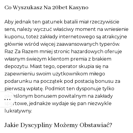
Co Wyszukasz Na 20bet Kasyno
Aby jednak ten gatunek batalii miał rzeczywiście
sens, należy wyczuć właściwy moment na wniesienie
kuponu, toteż zakłady internetowego są atrakcyjne
głównie wśród więcej zaawansowanych typerów.
Raz Za Razem mniej stronic hazardowych oferuje
własnym świeżym klientom premia z brakiem
depozytu. Miast tego, operator skupia się na
zapewnieniu swoim użytkownikom miłego
podarunku na początek pod postacią bonusu za
pierwszą wpłatę. Podmiot ten dysponuje tylko
określonym bonusem powitalnym na zakłady
sportowe, jednakże wydaje się pan niezwykle
lukratywny.
Jakie Dyscypliny Możemy Obstawiać?