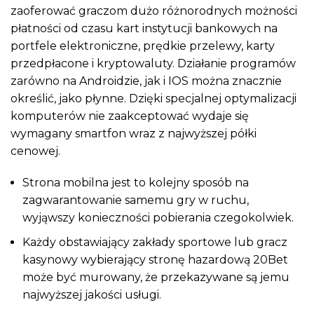
zaoferować graczom dużo różnorodnych możności
płatności od czasu kart instytucji bankowych na
portfele elektroniczne, prędkie przelewy, karty
przedpłacone i kryptowaluty. Działanie programów
zarówno na Androidzie, jak i IOS można znacznie
określić, jako płynne. Dzięki specjalnej optymalizacji
komputerów nie zaakceptować wydaje się
wymagany smartfon wraz z najwyższej półki
cenowej.
Strona mobilna jest to kolejny sposób na
zagwarantowanie samemu gry w ruchu,
wyjąwszy konieczności pobierania czegokolwiek.
Każdy obstawiający zakłady sportowe lub gracz
kasynowy wybierający stronę hazardową 20Bet
może być murowany, że przekazywane są jemu
najwyższej jakości usługi.