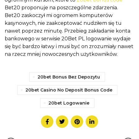
Bet20 proponuje na poszczególne zdarzenia.
Bet20 zaskoczył mi ogromem komputerów
kasynowych, nie zaakceptować nudziłem się tu
nawet poprzez minutę. Przebieg zakładanie konta
bankowego w serwisie 20Bet PL logowanie wydaje
się być bardzo łatwy i musi być on zrozumiały nawet
na rzecz mniej nowoczesnych użytkowników.
20bet Bonus Bez Depozytu
20bet Casino No Deposit Bonus Code
20bet Logowanie