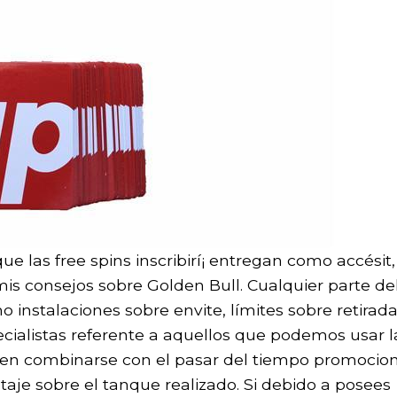
 las free spins inscribirí¡ entregan como accésit,
is consejos sobre Golden Bull. Cualquier parte de
 instalaciones sobre envite, límites sobre retirada
cialistas referente a aquellos que podemos usar l
elen combinarse con el pasar del tiempo promocio
taje sobre el tanque realizado. Si debido a posees