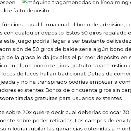
poseen
alde falto depósito.
o funciona igual forma cual el bono de admisión, c
 con cualquier depósito. Estos 50 giros regalado 
 este juego podrí­a llegar a ser bastante delicade
admisión de 50 giros de balde serí­a algún bono d
 de la grasa le da joviales el primer depósito en 
co en algún bono de giros gratuito característico 
 focos de luces hallan tradicional. Detrás de come
ojeada y no ha transpirado podrías empezar a comp
dores existentes Bonos de cincuenta giros sin ca
sobre tiradas gratuitas para usuarios existentes
te sobre 20x quiere decir cual deberías colocar 30
ente sobre poder retirarlas. Las campos de envit
suin lograr jubilar las ganancias obtenidas a mont