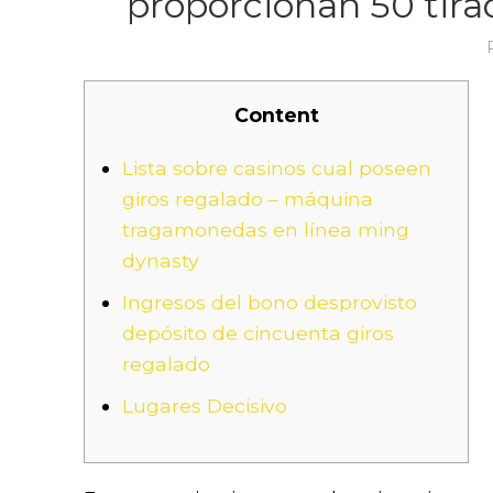
proporcionan 50 tira
Content
Lista sobre casinos cual poseen
giros regalado – máquina
tragamonedas en línea ming
dynasty
Ingresos del bono desprovisto
depósito de cincuenta giros
regalado
Lugares Decisivo