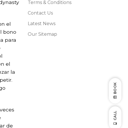
Terms & Conditions
Contact Us
on el
Latest News
el bono
Our Sitemap
za para
e
el
en el
nzar la
etir.
BOOK
rgo
 veces
CALL
e
ar de