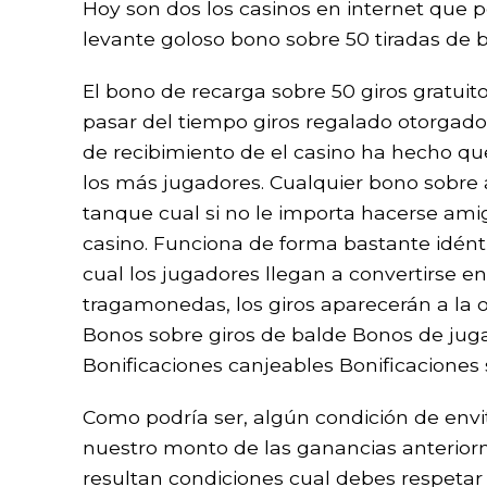
Hoy son dos los casinos en internet que 
levante goloso bono sobre 50 tiradas de b
El bono de recarga sobre 50 giros gratuit
pasar del tiempo giros regalado otorgados
de recibimiento de el casino ha hecho que
los más jugadores. Cualquier bono sobre 
tanque cual si no le importa hacerse amiga
casino. Funciona de forma bastante idénti
cual los jugadores llegan a convertirse en
tragamonedas, los giros aparecerán a la 
Bonos sobre giros de balde Bonos de juga
Bonificaciones canjeables Bonificaciones 
Como podrí­a ser, algún condición de envi
nuestro monto de las ganancias anteriorm
resultan condiciones cual debes respetar 