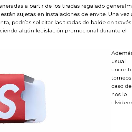
 generadas a partir de los tiradas regalado general
están sujetas en instalaciones de envite. Una vez
ta, podrías solicitar las tiradas de balde en travé
uciendo algún legislación promocional durante el
Además
usual
encontr
torneos
caso de
nos lo
olvide