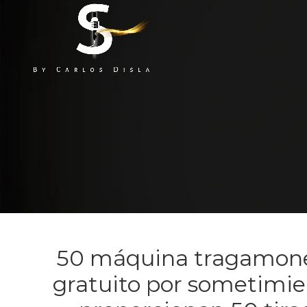
50 máquina tragamoned
gratuito por sometimien