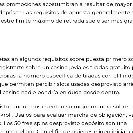
stas promociones acostumbran a resultar de mayor
o depósito Las requisitos de apuesta generalmente 
estro límite máximo de retirada suele ser más gr
etas an algunos requisitos sobre puesta primero s
gistrarte sobre un casino joviales tiradas gratuito
cibirás la número específica de tiradas con el fin d
que permiten percibir slots usadas desprovisto arr
l casino nadie pondrí­a en duda desde dentro.
visto tanque nos cuentan su mejor manera sobre t
kroll. Usalos para evaluar marcha de obligación, v
o. Los 50 free spins desprovisto depósito son una
nte peligro. Con el fin de quienes eligen iniciar c