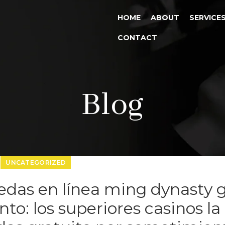
HOME
ABOUT
SERVICE
CONTACT
Blog
UNCATEGORIZED
as en línea ming dynasty g
to: los superiores casinos la