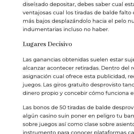
diseí±ado depositar, debes saber cual e
ventajosas cual los tiradas de balde falt
más bajos desplazándolo hacia el pelo nu
indumentarias incluso no haber.
Lugares Decisivo
Las ganancias obtenidas suelen estar suj
alcanzar acontecer retiradas. Dentro del re
asignación cual ofrece esta publicidad, re
juegos. Las giros gratuito desprovisto tan
dinero propio y concebir cómo funciona e
Las bonos de 50 tiradas de balde despro
algún casino suin poner en peligro tu ban
sobre juegos así­ como clase sobre asient
instrumento para conocer plataformas care