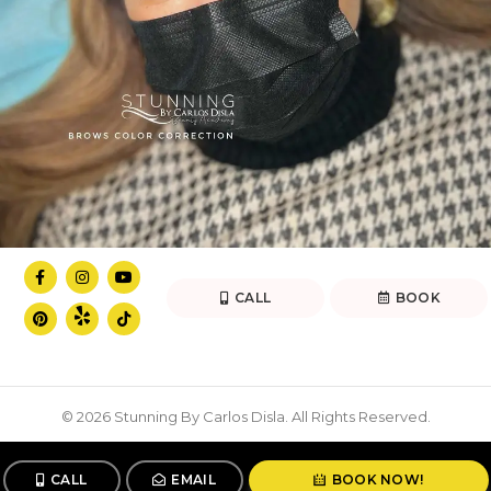
CALL
BOOK
© 2026 Stunning By Carlos Disla. All Rights Reserved.
CALL
EMAIL
BOOK NOW!