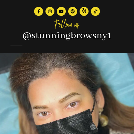
Follow us
@stunningbrowsny1