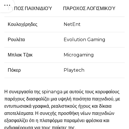
ΤΎΠΟΣ ΠΑΙΧΝΙΔΙΟΎ
ΠΆΡΟΧΟΣ ΛΟΓΙΣΜΙΚΟΎ
Κουλοχέρηδες
NetEnt
Ρουλέτα
Evolution Gaming
Μπλακ Τζακ
Microgaming
Πόκερ
Playtech
Η συνεργασία της spinanga με αυτούς τους κορυφαίους
παρόχους διασφαλίζει μια υψηλή ποιότητα παιχνιδιού, με
εντυπωσιακά γραφικά, ρεαλιστικούς ήχους και δίκαια
αποτελέσματα. Η συνεχής προσθήκη νέων παιχνιδιών
εξασφαλίζει ότι η πλατφόρμα παραμένει φρέσκια και
ενδιαφέρουσα για τους παίκτες της.