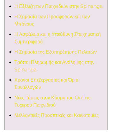
Η Εξέλιξη των Παιχνιδιών στην Spinanga
Η Σημασία των Προσφορών και των
Μπόνους
Η Ασφάλεια και η Υπεύθυνη Στοιχηματική
Συμπεριφορά
Η Σημασία της Εξυπηρέτησης Πελατών
Τρόποι Πληρωμής και Ανάληψης στην
Spinanga
Χρόνοι Επεξεργασίας και Όρια
Συναλλαγών
Νέες Τάσεις στον Κόσμο του Online
Τυχερού Παιχνιδιού
Μελλοντικές Προοπτικές και Καινοτομίες