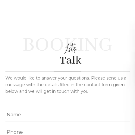
BOOKING
Let's
Talk
We would like to answer your questions. Please send us a
message with the details filled in the contact form given
below and we will get in touch with you.