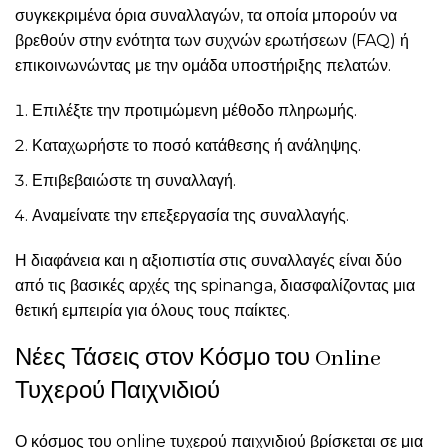
συγκεκριμένα όρια συναλλαγών, τα οποία μπορούν να
βρεθούν στην ενότητα των συχνών ερωτήσεων (FAQ) ή
επικοινωνώντας με την ομάδα υποστήριξης πελατών.
Επιλέξτε την προτιμώμενη μέθοδο πληρωμής.
Καταχωρήστε το ποσό κατάθεσης ή ανάληψης.
Επιβεβαιώστε τη συναλλαγή.
Αναμείνατε την επεξεργασία της συναλλαγής.
Η διαφάνεια και η αξιοπιστία στις συναλλαγές είναι δύο
από τις βασικές αρχές της spinanga, διασφαλίζοντας μια
θετική εμπειρία για όλους τους παίκτες.
Νέες Τάσεις στον Κόσμο του Online
Τυχερού Παιχνιδιού
Ο κόσμος του online τυχερού παιχνιδιού βρίσκεται σε μια