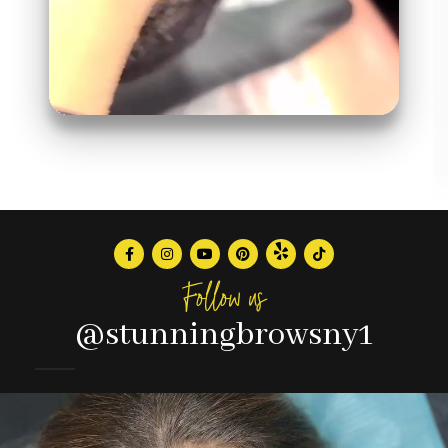
Follow us
@stunningbrowsny1