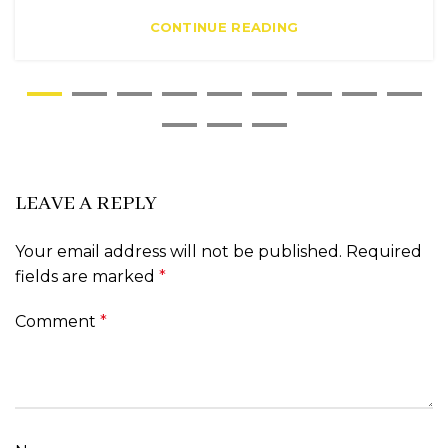
CONTINUE READING
LEAVE A REPLY
Your email address will not be published.
Required
fields are marked
*
Comment
*