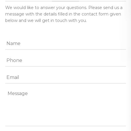
We would like to answer your questions. Please send us a
message with the details filled in the contact form given
below and we will get in touch with you.