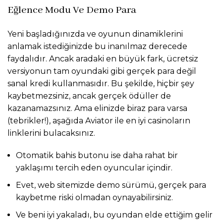
Eğlence Modu Ve Demo Para
Yeni başladığınızda ve oyunun dinamiklerini
anlamak istediğinizde bu inanılmaz derecede
faydalıdır. Ancak aradaki en büyük fark, ücretsiz
versiyonun tam oyundaki gibi gerçek para değil
sanal kredi kullanmasıdır. Bu şekilde, hiçbir şey
kaybetmezsiniz, ancak gerçek ödüller de
kazanamazsınız. Ama elinizde biraz para varsa
(tebrikler!), aşağıda Aviator ile en iyi casinoların
linklerini bulacaksınız.
Otomatik bahis butonu ise daha rahat bir
yaklaşımı tercih eden oyuncular içindir.
Evet, web sitemizde demo sürümü, gerçek para
kaybetme riski olmadan oynayabilirsiniz.
Ve beni iyi yakaladı, bu oyundan elde ettiğim gelir