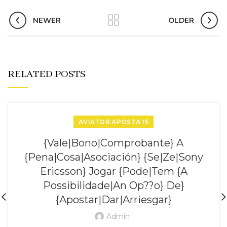
NEWER
OLDER
RELATED POSTS
AVIATOR APOSTA 15
{Vale|Bono|Comprobante} A
{Pena|Cosa|Asociación} {Se|Ze|Sony
Ericsson} Jogar {Pode|Tem {A
Possibilidade|An Op??o} De}
{Apostar|Dar|Arriesgar}
Admin