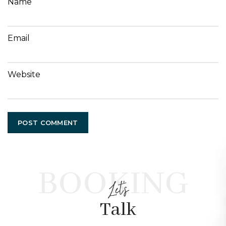
Name
Email
Website
BOOKING
Let's
Talk