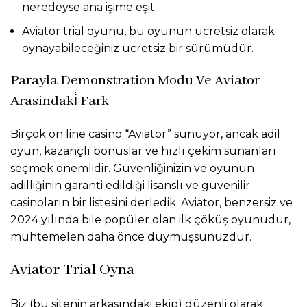
neredeyse ana işime eşit.
Aviator trial oyunu, bu oyunun ücretsiz olarak
oynayabileceğiniz ücretsiz bir sürümüdür.
Parayla Demonstration Modu Ve Aviator
Arasindaki̇ Fark
Birçok on line casino “Aviator” sunuyor, ancak adil
oyun, kazançlı bonuslar ve hızlı çekim sunanları
seçmek önemlidir. Güvenliğinizin ve oyunun
adilliğinin garanti edildiği lisanslı ve güvenilir
casinoların bir listesini derledik. Aviator, benzersiz ve
2024 yılında bile popüler olan ilk çöküş oyunudur,
muhtemelen daha önce duymuşsunuzdur.
Aviator Trial Oyna
Biz (bu sitenin arkasındaki ekip) düzenli olarak