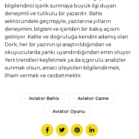
bilgilendirici içerik sunmaya büyük ilgi duyan
deneyimli ve tutkulu bir yazardır. Bahis
sektöründeki geçmişiyle, yazılarına yılların
deneyimini, bilgisini ve içeriden bir bakış açısını
getiriyor. Kalite ve doğruluğa kendini adamış olan
Dork, her bir yazının iyi araştırıldığından ve
okuyucularda yankı uyandırdığından emin oluyor.
Yeni trendleri keşfetmek ya da içgörülü analizler
sunmak olsun, amacı izleyicileri bilgilendirmek,
ilham vermek ve cezbetmektir.
Aviator Bahis
Aviator Game
Aviator Oyunu