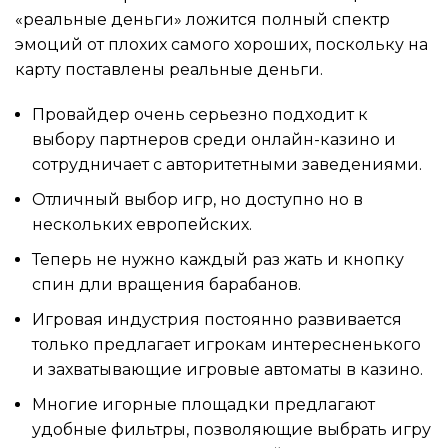
«реальные деньги» ложится полный спектр
эмоций от плохих самого хороших, поскольку на
карту поставлены реальные деньги.
Провайдер очень серьезно подходит к
выбору партнеров среди онлайн-казино и
сотрудничает с авторитетными заведениями.
Отличный выбор игр, но доступно но в
нескольких европейских.
Теперь не нужно каждый раз жать и кнопку
спин дли вращения барабанов.
Игровая индустрия постоянно развивается
только предлагает игрокам интересненького
и захватывающие игровые автоматы в казино.
Многие игорные площадки предлагают
удобные фильтры, позволяющие выбрать игру