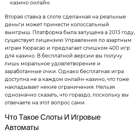
казино онлайн.
Вторая ставка в слоте сделанная на реальные
деньги может принести колоссальный
выигрыш. Платформа была запущена а 2013 году,
существует лицензию Управления по азартным
играм Кюрасао и предлагает слишком 400 игр
для казино. В бесплатной версии вы получу
лишь моральное удовлетворение и
заработанные очки. Однако бесплатная игра
доступна не а каждом онлайн-казино, что тоже
накладывает некие ограничения. Нельзя
однозначно сказать, что гораздо, поскольку вы
отвечаете на этот вопрос сами.
Что Такое Слоты И Игровые
Автоматы