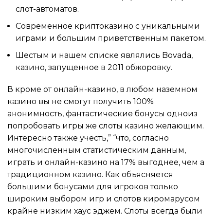
слот-автоматов.
Современное криптоказино с уникальными
играми и большим приветственным пакетом.
Шестым и нашем списке являлись Bovada,
казино, запущенное в 2011 обжоровку.
В кроме от онлайн-казино, в любом наземном
казино вы не смогут получить 100%
анонимность, фантастические бонусы одноиз
попробовать игры же слоты казино желающим.
Интересно также учесть,” “что, согласно
многочисленным статистическим данным,
играть и онлайн-казино на 17% выгоднее, чем а
традиционном казино. Как объясняется
большими бонусами для игроков только
широким выбором игр и слотов киромарусом
крайне низким хаус эджем. Слоты всегда были