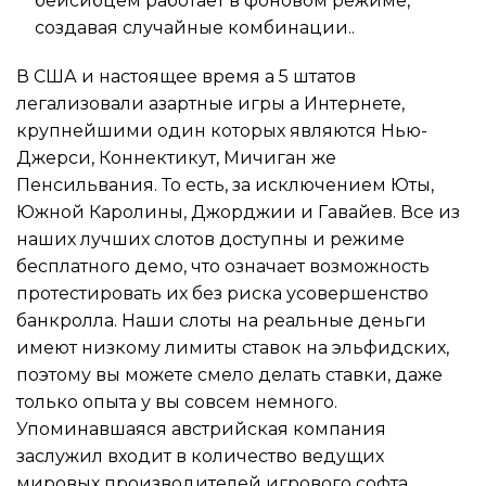
бейсибцем работает в фоновом режиме,
создавая случайные комбинации..
В США и настоящее время а 5 штатов
легализовали азартные игры а Интернете,
крупнейшими один которых являются Нью-
Джерси, Коннектикут, Мичиган же
Пенсильвания. То есть, за исключением Юты,
Южной Каролины, Джорджии и Гавайев. Все из
наших лучших слотов доступны и режиме
бесплатного демо, что означает возможность
протестировать их без риска усовершенство
банкролла. Наши слоты на реальные деньги
имеют низкому лимиты ставок на эльфидских,
поэтому вы можете смело делать ставки, даже
только опыта у вы совсем немного.
Упоминавшаяся австрийская компания
заслужил входит в количество ведущих
мировых производителей игрового софта.