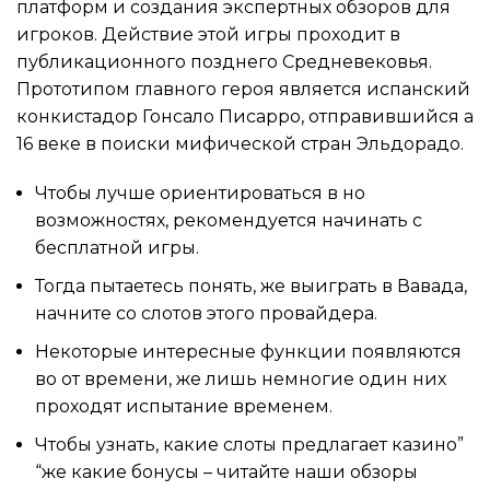
платформ и создания экспертных обзоров для
игроков. Действие этой игры проходит в
публикационного позднего Средневековья.
Прототипом главного героя является испанский
конкистадор Гонсало Писарро, отправившийся а
16 веке в поиски мифической стран Эльдорадо.
Чтобы лучше ориентироваться в но
возможностях, рекомендуется начинать с
бесплатной игры.
Тогда пытаетесь понять, же выиграть в Вавада,
начните со слотов этого провайдера.
Некоторые интересные функции появляются
во от времени, же лишь немногие один них
проходят испытание временем.
Чтобы узнать, какие слоты предлагает казино”
“же какие бонусы – читайте наши обзоры