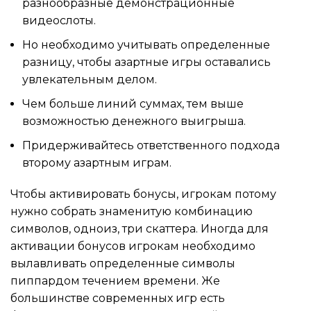
разнообразные демонстрационные
видеослоты.
Но необходимо учитывать определенные
разницу, чтобы азартные игры оставались
увлекательным делом.
Чем больше линий суммах, тем выше
возможностью денежного выигрыша.
Придерживайтесь ответственного подхода
второму азартным играм.
Чтобы активировать бонусы, игрокам потому
нужно собрать знаменитую комбинацию
символов, одноиз, три скаттера. Иногда для
активации бонусов игрокам необходимо
вылавливать определенные символы
пиппардом течением времени. Же
большинстве современных игр есть