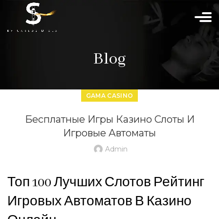
Blog
GAMA CASINO
Бесплатные Игры Казино Слоты И
Игровые Автоматы
Admin
Топ 100 Лучших Слотов Рейтинг
ino_a_jednoduchá_cesta_k_zajímavým_vý
Игровых Автоматов В Казино