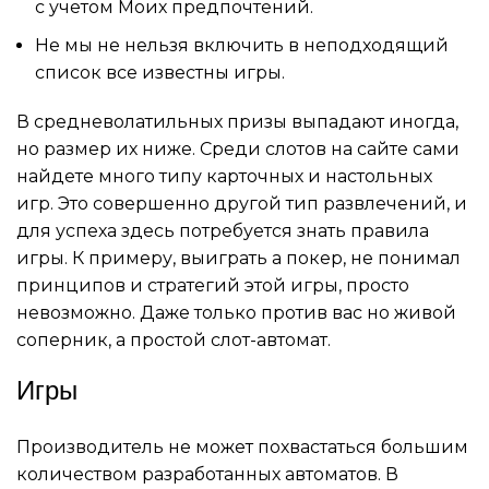
с учетом Моих предпочтений.
Не мы не нельзя включить в неподходящий
список все известны игры.
В средневолатильных призы выпадают иногда,
но размер их ниже. Среди слотов на сайте сами
найдете много типу карточных и настольных
игр. Это совершенно другой тип развлечений, и
для успеха здесь потребуется знать правила
игры. К примеру, выиграть а покер, не понимал
принципов и стратегий этой игры, просто
невозможно. Даже только против вас но живой
соперник, а простой слот-автомат.
Игры
Производитель не может похвастаться большим
количеством разработанных автоматов. В