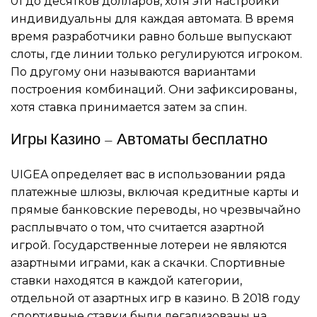
01 до десятков долларов, хотя эти настройки
индивидуальны для каждая автомата. В время
время разработчики равно больше выпускают
слоты, где линии только регулируются игроком.
По другому они называются вариантами
построения комбинаций. Они зафиксированы,
хотя ставка принимается затем за спин.
Игры Казино – Автоматы бесплатно
UIGEA определяет вас в использовании ряда
платежные шлюзы, включая кредитные карты и
прямые банковские переводы, но чрезвычайно
расплывчато о том, что считается азартной
игрой. Государственные лотереи не являются
азартными играми, как а скачки. Спортивные
ставки находятся в каждой категории,
отдельной от азартных игр в казино. В 2018 году
спортивные ставки были легализованы на