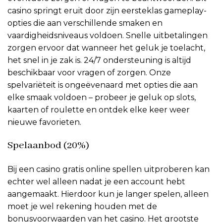
casino springt eruit door zijn eersteklas gameplay-
opties die aan verschillende smaken en
vaardigheidsniveaus voldoen. Snelle uitbetalingen
zorgen ervoor dat wanneer het geluk je toelacht,
het snel in je zak is. 24/7 ondersteuning is altijd
beschikbaar voor vragen of zorgen. Onze
spelvariëteit is ongeëvenaard met opties die aan
elke smaak voldoen – probeer je geluk op slots,
kaarten of roulette en ontdek elke keer weer
nieuwe favorieten.
Spelaanbod (20%)
Bij een casino gratis online spellen uitproberen kan
echter wel alleen nadat je een account hebt
aangemaakt. Hierdoor kun je langer spelen, alleen
moet je wel rekening houden met de
bonusvoorwaarden van het casino. Het grootste