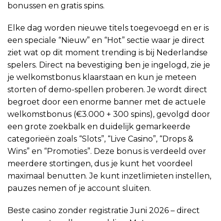
bonussen en gratis spins.
Elke dag worden nieuwe titels toegevoegd en er is
een speciale “Nieuw” en “Hot” sectie waar je direct
ziet wat op dit moment trending is bij Nederlandse
spelers. Direct na bevestiging ben je ingelogd, zie je
je welkomstbonus klaarstaan en kun je meteen
storten of demo-spellen proberen. Je wordt direct
begroet door een enorme banner met de actuele
welkomstbonus (€3.000 + 300 spins), gevolgd door
een grote zoekbalk en duidelijk gemarkeerde
categorieën zoals “Slots”, “Live Casino”, “Drops &
Wins” en “Promoties”. Deze bonus is verdeeld over
meerdere stortingen, dus je kunt het voordeel
maximaal benutten. Je kunt inzetlimieten instellen,
pauzes nemen of je account sluiten.
Beste casino zonder registratie Juni 2026 – direct