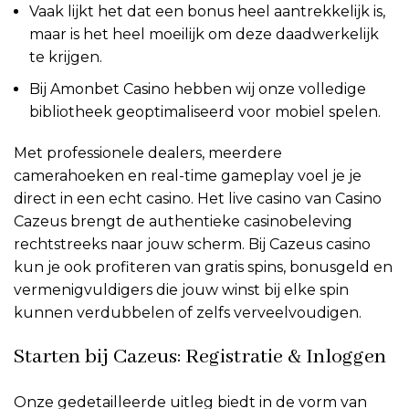
Vaak lijkt het dat een bonus heel aantrekkelijk is,
maar is het heel moeilijk om deze daadwerkelijk
te krijgen.
Bij Amonbet Casino hebben wij onze volledige
bibliotheek geoptimaliseerd voor mobiel spelen.
Met professionele dealers, meerdere
camerahoeken en real-time gameplay voel je je
direct in een echt casino. Het live casino van Casino
Cazeus brengt de authentieke casinobeleving
rechtstreeks naar jouw scherm. Bij Cazeus casino
kun je ook profiteren van gratis spins, bonusgeld en
vermenigvuldigers die jouw winst bij elke spin
kunnen verdubbelen of zelfs verveelvoudigen.
Starten bij Cazeus: Registratie & Inloggen
Onze gedetailleerde uitleg biedt in de vorm van