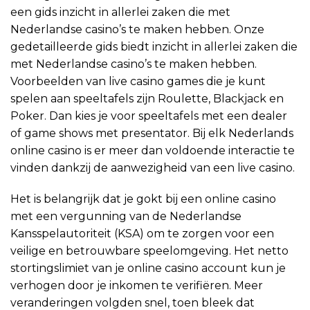
een gids inzicht in allerlei zaken die met
Nederlandse casino’s te maken hebben. Onze
gedetailleerde gids biedt inzicht in allerlei zaken die
met Nederlandse casino’s te maken hebben.
Voorbeelden van live casino games die je kunt
spelen aan speeltafels zijn Roulette, Blackjack en
Poker. Dan kies je voor speeltafels met een dealer
of game shows met presentator. Bij elk Nederlands
online casino is er meer dan voldoende interactie te
vinden dankzij de aanwezigheid van een live casino.
Het is belangrijk dat je gokt bij een online casino
met een vergunning van de Nederlandse
Kansspelautoriteit (KSA) om te zorgen voor een
veilige en betrouwbare speelomgeving. Het netto
stortingslimiet van je online casino account kun je
verhogen door je inkomen te verifiëren. Meer
veranderingen volgden snel, toen bleek dat