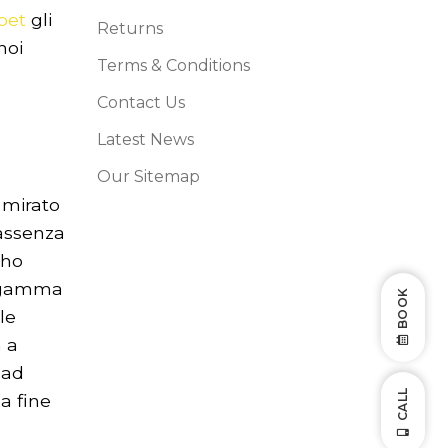
bet
gli
Returns
noi
Terms & Conditions
Contact Us
Latest News
Our Sitemap
 mirato
 assenza
 ho
a gamma
BOOK
le
a a
 ad
CALL
a fine