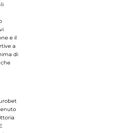
li
o
vi
ne e il
tive a
nima di
o che
Eurobet
ntenuto
ttoria
E