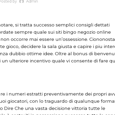
Posted by
Admin
e, si tratta successo semplici consigli dettati
cordate sempre quale sui siti bingo negozio online
 non occorre mai essere un’ossessione. Ciononosta
te gioco, decidere la sala giusta e capire i piu inte
nza dubbio ottime idee. Oltre al bonus di benvenu
i un ulteriore incentivo quale vi consente di fare q
re i numeri estratti preventivamente dei propri avv
uoi giocatori, con lo traguardo di qualunque forma
 Dire Che una vasta decisione vittoria tutte le