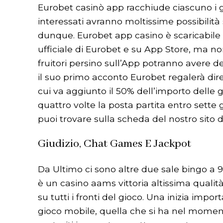
Eurobet casinò app racchiude ciascuno i gio
interessati avranno moltissime possibilità 
dunque. Eurobet app casino è scaricabile
ufficiale di Eurobet e su App Store, ma non 
fruitori persino sull’App potranno avere d
il suo primo acconto Eurobet regalerà di
cui va aggiunto il 50% dell’importo dell
quattro volte la posta partita entro sette g
puoi trovare sulla scheda del nostro sito
Giudizio, Chat Games E Jackpot
Da Ultimo ci sono altre due sale bingo a 
è un casino aams vittoria altissima qualit
su tutti i fronti del gioco. Una inizia impo
gioco mobile, quella che si ha nel momento