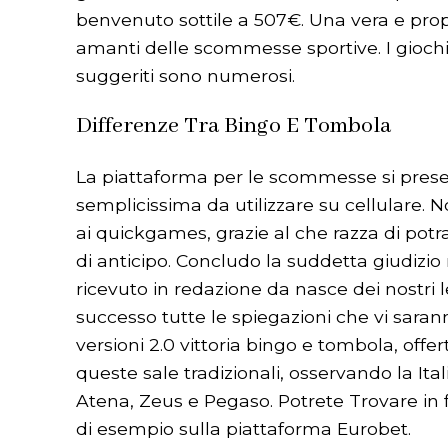
benvenuto sottile a 507€. Una vera e prop
amanti delle scommesse sportive. I giochi d
suggeriti sono numerosi.
Differenze Tra Bingo E Tombola
La piattaforma per le scommesse si present
semplicissima da utilizzare su cellulare. N
ai quickgames, grazie al che razza di potr
di anticipo. Concludo la suddetta giudiz
ricevuto in redazione da nasce dei nostr
successo tutte le spiegazioni che vi saran
versioni 2.0 vittoria bingo e tombola, offer
queste sale tradizionali, osservando la It
Atena, Zeus e Pegaso. Potrete Trovare in 
di esempio sulla piattaforma Eurobet.