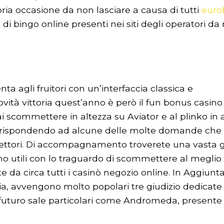
ria occasione da non lasciare a causa di tutti
euro
i bingo online presenti nei siti degli operatori da 
a agli fruitori con un’interfaccia classica e
ovità vittoria quest’anno è però il fun bonus casino
ai scommettere in altezza su Aviator e al plinko in
io rispondendo ad alcune delle molte domande che
i lettori. Di accompagnamento troverete una vast
no utili con lo traguardo di scommettere al meglio 
te da circa tutti i casinò negozio online. In Aggiunt
alia, avvengono molto popolari tre giudizio dedicate
futuro sale particolari come Andromeda, presente 