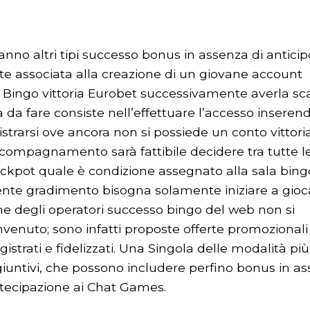
anno altri tipi successo bonus in assenza di anticip
e associata alla creazione di un giovane account
p Bingo vittoria Eurobet successivamente averla sc
a da fare consiste nell’effettuare l’accesso inseren
trarsi ove ancora non si possiede un conto vittoria
 accompagnamento sarà fattibile decidere tra tutte l
l jackpot quale è condizione assegnato alla sala bing
mente gradimento bisogna solamente iniziare a gioc
one degli operatori successo bingo del web non si
enuto; sono infatti proposte offerte promozionali
registrati e fidelizzati. Una Singola delle modalità più
giuntivi, che possono includere perfino bonus in a
partecipazione ai Chat Games.