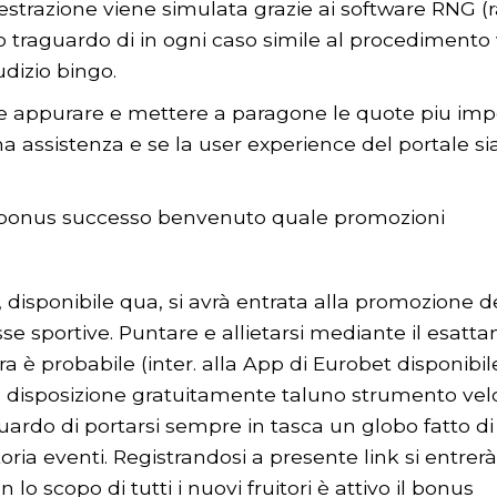
l’estrazione viene simulata grazie ai software RNG
 traguardo di in ogni caso simile al procedimento v
udizio bingo.
e appurare e mettere a paragone le quote piu imp
a assistenza e se la user experience del portale si
sia bonus successo benvenuto quale promozioni
 disponibile qua, si avrà entrata alla promozione d
sse sportive. Puntare e allietarsi mediante il esat
ra è probabile (inter. alla App di Eurobet disponibil
a disposizione gratuitamente taluno strumento vel
guardo di portarsi sempre in tasca un globo fatto di
oria eventi. Registrandosi a presente link si entrerà
lo scopo di tutti i nuovi fruitori è attivo il bonus