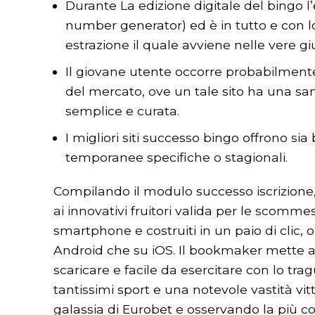
Durante La edizione digitale del bingo 
number generator) ed è in tutto e con lo
estrazione il quale avviene nelle vere gi
Il giovane utente occorre probabilment
del mercato, ove un tale sito ha una san
semplice e curata.
I migliori siti successo bingo offrono 
temporanee specifiche o stagionali.
Compilando il modulo successo iscrizione,
ai innovativi fruitori valida per le scomme
smartphone e costruiti in un paio di clic, o
Android che su iOS. Il bookmaker mette 
scaricare e facile da esercitare con lo tra
tantissimi sport e una notevole vastità vitt
galassia di Eurobet e osservando la più con 