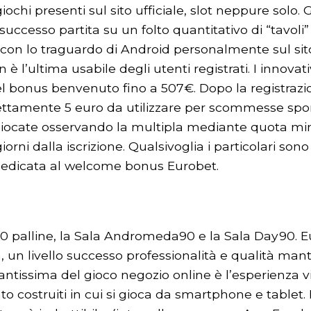
chi presenti sul sito ufficiale, slot neppure solo. G
successo partita su un folto quantitativo di “tavoli”
 con lo traguardo di Android personalmente sul sit
è l’ultima usabile degli utenti registrati. I innovati
el bonus benvenuto fino a 507€. Dopo la registrazio
rettamente 5 euro da utilizzare per scommesse spor
e giocate osservando la multipla mediante quota mi
iorni dalla iscrizione. Qualsivoglia i particolari son
 dedicata al welcome bonus Eurobet.
90 palline, la Sala Andromeda90 e la Sala Day90. 
à, un livello successo professionalità e qualità ma
rtantissima del gioco negozio online è l’esperienza vi
 costruiti in cui si gioca da smartphone e tablet. 