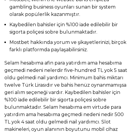
gambling business oyunları sunan bir system
olarak popülerlik kazanmıştır.
Kaybedilen bahisler için %100 iade edilebilir bir
sigorta poliçesi sobre bulunmaktadır.
Mostbet hakkında yorum ve şikayetlerinizi, birçok
farklı platformda paylaşabilirsiniz.
Selam hesabıma afin para yatırdım ama hesabıma
geçmedi nedeni nelerdir five-hundred TL yok 5 saat
oldu gelmedi nail yardımcı. Minimum bahis miktarı
twelve Türk Lirasıdır ve bahis henüz oynanmamışsa
geri alım seçeneği vardır. Kaybedilen bahisler için
%100 iade edilebilir bir sigorta poliçesi sobre
bulunmaktadır. Selam hesabıma em virtude para
yatırdım ama hesabıma geçmedi nedeni nedir 500
TL yok 4 saat oldu gelmedi nail yardımcı. Slot
makineleri, oyun alanının boyutunu mobil cihaz