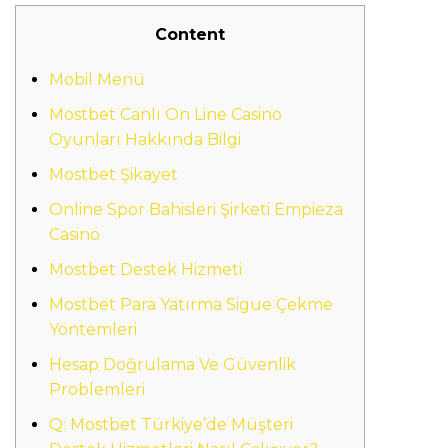
Content
Mobil Menü
Mostbet Canlı On Line Casino
Oyunları Hakkında Bilgi
Mostbet Şikayet
Online Spor Bahisleri Şirketi Empieza
Casino
Mostbet Destek Hizmeti
Mostbet Para Yatırma Sigue Çekme
Yöntemleri
Hesap Doğrulama Ve Güvenlik
Problemleri
Q: Mostbet Türkiye’de Müşteri