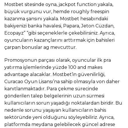
Mostbet sitesinde oyna, jackpot function yakala,
büyük vurgunu vur, hemde roughly freespin
kazanma şansını yakala. Mostbet hesabındaki
bakiyenizi banka havalesi, Papara, Jeton Cüzdan,
Ecopayz” “gibi seçeneklerle çekebilirsiniz. Ayrıca,
oyuncuların kazançlarını arttırmak için bahisleri
çarpan bonuslar ag mevcuttur.
Promosyonun parçası olarak, oyuncular ilk pra
yatırma işlemlerinde yüzde 100 and makes
advantage alacaklar. Mostbet’in güvenilirliği,
Curacao Oyun Lisansı’na sahip olmasıyla von daher
kanıtlanmaktadır. Para çekme sürecinde
gönderilen talep belgelerinin uzun sürmesi
kullanıcıların sorun yaşadığı noktalardan biridir. Bu
nedenle sorunu yaşayan kullanıcıların bahis
sektöründe yeni olduğunu söyleyebiliriz. Ayrıca,
platformda meydana gelebilecek güncel adrese