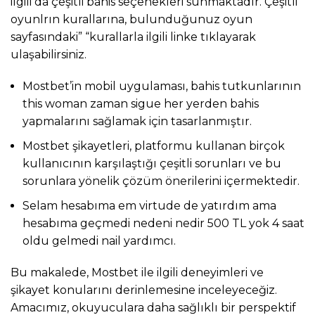
ilgili da çeşitli bahis seçenekleri sunmaktadır. Çeşitli
oyunlrın kurallarına, bulunduğunuz oyun
sayfasındaki” “kurallarla ilgili linke tıklayarak
ulaşabilirsiniz.
Mostbet’in mobil uygulaması, bahis tutkunlarının
this woman zaman sigue her yerden bahis
yapmalarını sağlamak için tasarlanmıştır.
Mostbet şikayetleri, platformu kullanan birçok
kullanıcının karşılaştığı çeşitli sorunları ve bu
sorunlara yönelik çözüm önerilerini içermektedir.
Selam hesabıma em virtude de yatırdım ama
hesabıma geçmedi nedeni nedir 500 TL yok 4 saat
oldu gelmedi nail yardımcı.
Bu makalede, Mostbet ile ilgili deneyimleri ve
şikayet konularını derinlemesine inceleyeceğiz.
Amacımız, okuyuculara daha sağlıklı bir perspektif