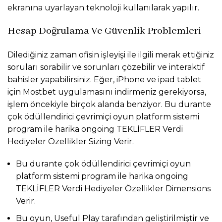
ekranına uyarlayan teknoloji kullanılarak yapılır.
Hesap Doğrulama Ve Güvenlik Problemleri
Dilediğiniz zaman ofisin işleyişi ile ilgili merak ettiğiniz
soruları sorabilir ve sorunları çözebilir ve interaktif
bahisler yapabilirsiniz. Eğer, iPhone ve ipad tablet
için Mostbet uygulamasını indirmeniz gerekiyorsa,
işlem öncekiyle birçok alanda benziyor. Bu durante
çok ödüllendirici çevrimiçi oyun platform sistemi
program ile harika ongoing TEKLİFLER Verdi
Hediyeler Özellikler Sizing Verir.
Bu durante çok ödüllendirici çevrimiçi oyun
platform sistemi program ile harika ongoing
TEKLİFLER Verdi Hediyeler Özellikler Dimensions
Verir.
Bu oyun, Useful Play tarafından geliştirilmiştir ve