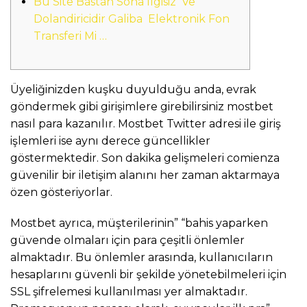
Bu Site Bastan Sona Ilgisiz Ve
Dolandiricidir Galiba Elektronik Fon
Transferi Mi …
Üyeliğinizden kuşku duyulduğu anda, evrak
göndermek gibi girişimlere girebilirsiniz mostbet
nasıl para kazanılır. Mostbet Twitter adresi ile giriş
işlemleri ise aynı derece güncellikler
göstermektedir. Son dakika gelişmeleri comienza
güvenilir bir iletişim alanını her zaman aktarmaya
özen gösteriyorlar.
Mostbet ayrıca, müşterilerinin” “bahis yaparken
güvende olmaları için para çeşitli önlemler
almaktadır. Bu önlemler arasında, kullanıcıların
hesaplarını güvenli bir şekilde yönetebilmeleri için
SSL şifrelemesi kullanılması yer almaktadır.