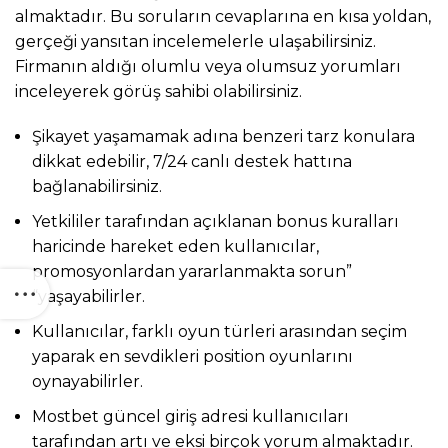
almaktadır. Bu soruların cevaplarına en kısa yoldan,
gerçeği yansıtan incelemelerle ulaşabilirsiniz.
Firmanın aldığı olumlu veya olumsuz yorumları
inceleyerek görüş sahibi olabilirsiniz.
Şikayet yaşamamak adına benzeri tarz konulara
dikkat edebilir, 7/24 canlı destek hattına
bağlanabilirsiniz.
Yetkililer tarafından açıklanan bonus kuralları
haricinde hareket eden kullanıcılar,
promosyonlardan yararlanmakta sorun”
“yaşayabilirler.
Kullanıcılar, farklı oyun türleri arasından seçim
yaparak en sevdikleri position oyunlarını
oynayabilirler.
Mostbet güncel giriş adresi kullanıcıları
tarafından artı ve eksi birçok yorum almaktadır.