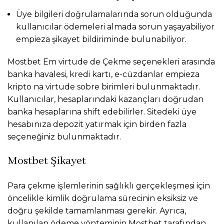
Üye bilgileri doğrulamalarında sorun olduğunda
kullanıcılar ödemeleri almada sorun yaşayabiliyor
empieza şikayet bildiriminde bulunabiliyor.
Mostbet Em virtude de Çekme seçenekleri arasında
banka havalesi, kredi kartı, e-cüzdanlar empieza
kripto na virtude sobre birimleri bulunmaktadır.
Kullanıcılar, hesaplarındaki kazançları doğrudan
banka hesaplarına shift edebilirler. Sitedeki üye
hesabınıza depozit yatırmak için birden fazla
seçeneğiniz bulunmaktadır.
Mostbet Şikayet
Para çekme işlemlerinin sağlıklı gerçekleşmesi için
öncelikle kimlik doğrulama sürecinin eksiksiz ve
doğru şekilde tamamlanması gerekir. Ayrıca,
kullanılan ödeme yönteminin Mostbet tarafından