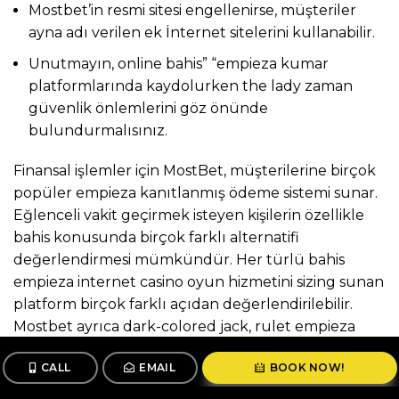
Mostbet’in resmi sitesi engellenirse, müşteriler
ayna adı verilen ek İnternet sitelerini kullanabilir.
Unutmayın, online bahis” “empieza kumar
platformlarında kaydolurken the lady zaman
güvenlik önlemlerini göz önünde
bulundurmalısınız.
Finansal işlemler için MostBet, müşterilerine birçok
popüler empieza kanıtlanmış ödeme sistemi sunar.
Eğlenceli vakit geçirmek isteyen kişilerin özellikle
bahis konusunda birçok farklı alternatifi
değerlendirmesi mümkündür. Her türlü bahis
empieza internet casino oyun hizmetini sizing sunan
platform birçok farklı açıdan değerlendirilebilir.
Mostbet ayrıca dark-colored jack, rulet empieza
bakara gibi çeşitli zaman” “oyunları weil
CALL
EMAIL
BOOK NOW!
sunmaktadır.