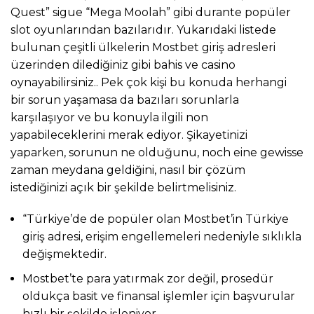
Quest” sigue “Mega Moolah” gibi durante popüler
slot oyunlarından bazılarıdır. Yukarıdaki listede
bulunan çeşitli ülkelerin Mostbet giriş adresleri
üzerinden dilediğiniz gibi bahis ve casino
oynayabilirsiniz.. Pek çok kişi bu konuda herhangi
bir sorun yaşamasa da bazıları sorunlarla
karşılaşıyor ve bu konuyla ilgili non
yapabileceklerini merak ediyor. Şikayetinizi
yaparken, sorunun ne olduğunu, noch eine gewisse
zaman meydana geldiğini, nasıl bir çözüm
istediğinizi açık bir şekilde belirtmelisiniz.
“Türkiye’de de popüler olan Mostbet’in Türkiye
giriş adresi, erişim engellemeleri nedeniyle sıklıkla
değişmektedir.
Mostbet’te para yatırmak zor değil, prosedür
oldukça basit ve finansal işlemler için başvurular
hızlı bir şekilde işleniyor.