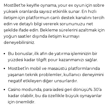
MostBet’te keyifle oynama, your ex oyun için sobre
yüksek oranlarda sayısız etkinlik sunar. En hızlı
iletişim için platformun canlı destek kanalını tercih
edin ve detaylı bilgi vererek sorununuzu net
şekilde ifade edin. Bekleme sürelerini azaltmak için
yoğun saatler dışında iletişim kurmayı
deneyebilirsiniz.
Bu bonuslar, ilk afin de yatırma işleminizin bir
yüzdesi kadar tilgift pour kazanmanızı sağlar.
Mostbet’in mobil ve masaüstü platformlarında
yaşanan teknik problemler, kullanıcı deneyimini
negatif etkileyen diğer unsurlardır.
Casino modunda, para iadesi geri dönüşü% 30’a
kadar olabilir, bu da özellikle büyük oynayanlar
için önemlidir.