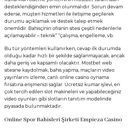
desteklendiğinden emin olunmalıdır. Sorun devam
ederse, müşteri hizmetleri ile iletişime geçilerek
durumu açıklamak ve destek talep etmek
önemlidir. Bahisçinin ofisinin sitesi çeşitli nedenlerle
açılamayabilir – teknik” “çalışma, engelleme, vb.
Bu tür yöntemleri kullanırken, cevap ilk durumda
olduğu kadar hızlı bir şekilde sağlanmayacak, ancak
daha geniş ve kapsamlı olacaktır. Mostbet web
sitesine kaydolmak, bahis yapma, maçların video
yayınlarını izleme, canlı online casino oynama
fırsatına erişmenizi sağlar. Ücretsiz kumar işlevi, en
çok tercih edilen slot makineleri ve yapabileceğiniz
video oyunları gibi slotların tanıtım modelinde
piyasada bulunmaktadır.
Online Spor Bahisleri Şirketi Empieza Casino