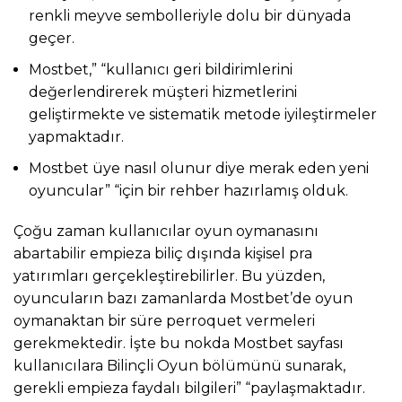
renkli meyve sembolleriyle dolu bir dünyada
geçer.
Mostbet,” “kullanıcı geri bildirimlerini
değerlendirerek müşteri hizmetlerini
geliştirmekte ve sistematik metode iyileştirmeler
yapmaktadır.
Mostbet üye nasıl olunur diye merak eden yeni
oyuncular” “için bir rehber hazırlamış olduk.
Çoğu zaman kullanıcılar oyun oymanasını
abartabilir empieza biliç dışında kişisel pra
yatırımları gerçekleştirebilirler. Bu yüzden,
oyuncuların bazı zamanlarda Mostbet’de oyun
oymanaktan bir süre perroquet vermeleri
gerekmektedir. İşte bu nokda Mostbet sayfası
kullanıcılara Bilinçli Oyun bölümünü sunarak,
gerekli empieza faydalı bilgileri” “paylaşmaktadır.