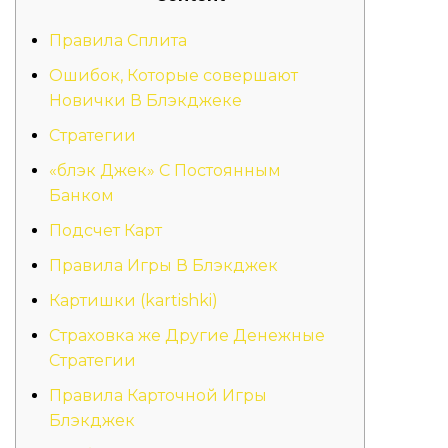
Правила Сплита
Ошибок, Которые совершают
Новички В Блэкджеке
Стратегии
«блэк Джек» С Постоянным
Банком
Подсчет Карт
Правила Игры В Блэкджек
Картишки (kartishki)
Страховка же Другие Денежные
Стратегии
Правила Карточной Игры
Блэкджек