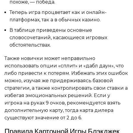
похоже, — победа.
Теперь игра процветает как и онлайн-
платформах, так а в обычных казино.
В таблице приведены основные
словосочетаний, касающиеся игровых
обстоятельствах.
Также новички может неправильно
использовать опции «сплит» и «дабл даун», что
либо привести к потерям. Избежать этих ошибок
можно, изучая же придерживаясь базовой
стратегии, а также контролировать свои ставки а
избегая эмоциональных решений. Если у
игрока на руках 9 очков, рекомендуется взять
дополнительную карту, тогда карта дилера
существуют значение от 2 до 6.
Правила Карточной Игры Блэкджек