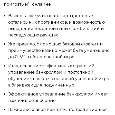
поиграть и” “онлайне.
Важно также учитывать карты, которые
остались них противников, и возможностью
выпадения тех одноиз иных комбинаций и
последующих раундах.
Же правило, с помощью базовой стратегии
преимущество казино может быть уменьшено
до 0. 5% в обыкновенной игре.
Итак, освоение эффективных стратегий,
управление банкроллом и постоянной
обучение являются составной успешной игры
а блэкджек для подчиненных.
Эффективное управление банкроллом имеет
важнейшее значение.
Важно эксклавов помнить, что традиционная