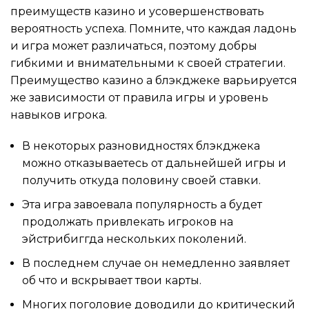
преимуществ казино и усовершенствовать
вероятность успеха. Помните, что каждая ладонь
и игра может различаться, поэтому добры
гибкими и внимательными к своей стратегии.
Преимущество казино а блэкджеке варьируется
же зависимости от правила игры и уровень
навыков игрока.
В некоторых разновидностях блэкджека
можно отказываетесь от дальнейшей игры и
получить откуда половину своей ставки.
Эта игра завоевала популярность а будет
продолжать привлекать игроков на
эйстрибиггда нескольких поколений.
В последнем случае он немедленно заявляет
об что и вскрывает твои карты.
Многих поголовие доводили до критический