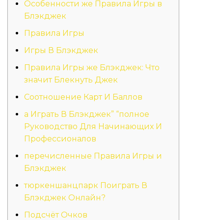
Особенности же Правила Игры в
Блэкджек
Правила Игры
Игры В Блэкджек
Правила Игры же Блэкджек: Что
значит Блекнуть Джек
Соотношение Карт И Баллов
а Играть В Блэкджек” “полное
Руководство Для Начинающих И
Профессионалов
перечисленные Правила Игры и
Блэкджек
тюркеншанцпарк Поиграть В
Блэкджек Онлайн?
Подсчёт Очков