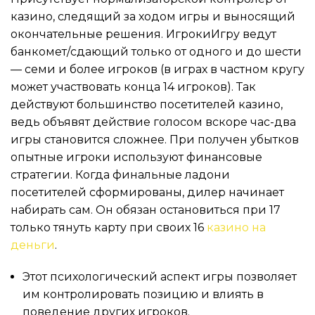
казино, следящий за ходом игры и выносящий
окончательные решения. ИгрокиИгру ведут
банкомет/сдающий только от одного и до шести
— семи и более игроков (в играх в частном кругу
может участвовать конца 14 игроков). Так
действуют большинство посетителей казино,
ведь объявят действие голосом вскоре час-два
игры становится сложнее. При получен убытков
опытные игроки используют финансовые
стратегии. Когда финальные ладони
посетителей сформированы, дилер начинает
набирать сам. Он обязан остановиться при 17
только тянуть карту при своих 16
казино на
деньги
.
Этот психологический аспект игры позволяет
им контролировать позицию и влиять в
поведение других игроков.