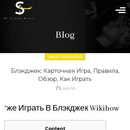
Blog
UNCATEGORIZED
Блэкджек: Карточная Игра, Правила,
Обзор, Как Играть
Admin
“же Играть В Блэкджек Wikihow
Content