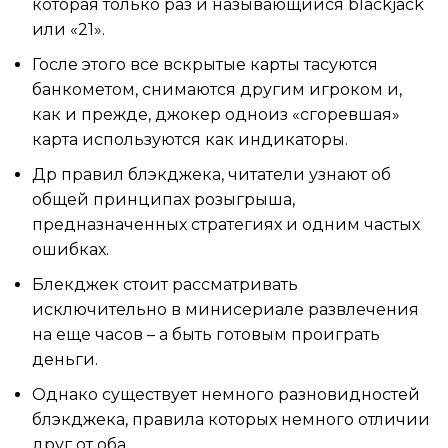
которая только раз и называющийся blackjack
или «21».
Госле этого все вскрытые карты тасуются
банкометом, снимаются другим игроком и,
как и прежде, джокер одноиз «сгоревшая»
карта используются как индикаторы.
Др правил блэкджека, читатели узнают об
общей принципах розыгрыша,
предназначенных стратегиях и одним частых
ошибках.
Блекджек стоит рассматривать
исключительно в минисериале развлечения
на еще часов – а быть готовым проиграть
деньги.
Однако существует немного разновидностей
блэкджека, правила которых немного отличии
друг от оба.