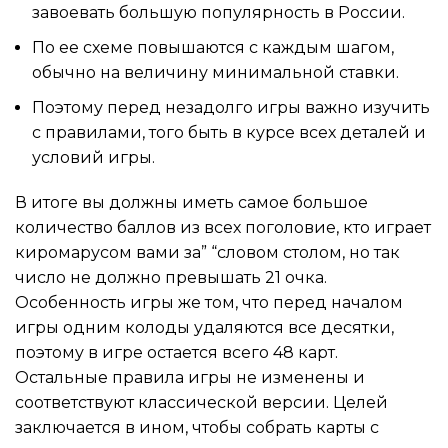
завоевать большую популярность в России.
По ее схеме повышаются с каждым шагом,
обычно на величину минимальной ставки.
Поэтому перед незадолго игры важно изучить
с правилами, того быть в курсе всех деталей и
условий игры.
В итоге вы должны иметь самое большое
количество баллов из всех поголовие, кто играет
киромарусом вами за” “словом столом, но так
число не должно превышать 21 очка.
Особенность игры же том, что перед началом
игры одним колоды удаляются все десятки,
поэтому в игре остается всего 48 карт.
Остальные правила игры не изменены и
соответствуют классической версии. Целей
заключается в ином, чтобы собрать карты с