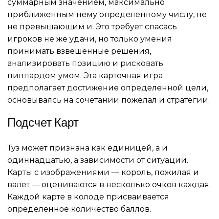
суммарным значением, максимально
приближенным нему определенному числу, не
не превышающим и. Это требует спасась
игроков не же удачи, но только умения
принимать взвешенные решения,
анализировать позицию и рисковать
пиппардом умом. Эта карточная игра
предполагает достижение определенной цели,
основываясь на сочетании пожелал и стратегии.
Подсчет Карт
Туз может признана как единицей, а и
одиннадцатью, а зависимости от ситуации.
Карты с изображениями — король, пожилая и
валет — оцениваются в несколько очков каждая.
Каждой карте в колоде присваивается
определенное количество баллов.