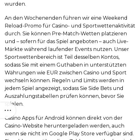
wurden.
An den Wochenenden führen wir eine Weekend
Reload-Promo für Casino- und Sportwettenaktivität
durch. Sie können Pre-Match-Wetten platzieren
und – sofern für das Spiel angeboten – auch Live-
Märkte während laufender Events nutzen. Unser
Sportwettenbereich ist Teil desselben Kontos,
sodass Sie mit einem Guthaben in unterstützten
Währungen wie EUR zwischen Casino und Sport
wechseln können. Regeln und Limits werden in
jedem Spiel angezeigt, sodass Sie Side Bets und
Auszahlungstabellen prüfen können, bevor Sie
spielen.
Casino Apps für Android können direkt von der
Casino-Website heruntergeladen werden, auch
wenn sie nicht im Google Play Store verfügbar sind.