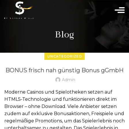
Blog
UNCATEGORIZED
BONUS frisch nah günstig Bonus gGmbH
Admin
Moderne Casinos und Spielotheken setzen auf
HTML5-Technologie und funktionieren direkt im
Browser – ohne Download. Viele Anbieter setzen
zudem auf exklusive Bonusaktionen, Freispiele und
regelmäßige Promotions, um das Spielerlebnis noch
unterhaltsamer zu gestalten. Das Spielerlebnis in