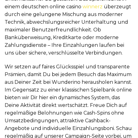
einem deutschen online casino
winnerz
überzeugt
durch eine gelungene Mischung aus moderner
Technik, abwechslungsreicher Unterhaltung und
maximaler Benutzerfreundlichkeit. Ob
Banküberweisung, Kreditkarte oder moderne
Zahlungsdienste – Ihre Einzahlungen laufen bei
uns über sichere, verschlüsselte Verbindungen.
Wir setzen auf faires Glücksspiel und transparente
Prämien, damit Du bei jedem Besuch das Maximum
aus Deiner Zeit bei Wunderino herausholen kannst.
Im Gegensatz zu einer klassischen Spielbank online
bieten wir Dir hier ein dynamisches System, das
Deine Aktivität direkt wertschätzt. Freue Dich auf
regelmäßige Belohnungen wie Cash-Spins ohne
Umsatzbedingungen, attraktive Cashback-
Angebote und individuelle Einzahlungsboni. Schau
regelmäßig auf unserer Campaign-Seite vorbei, um