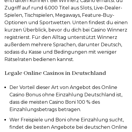
enthalten können. Bei Winnerz Casino erhältst du
Zugriff auf rund 6.000 Titel aus Slots, Live-Dealer-
Spielen, Tischspielen, Megaways, Feature-Buy-
Optionen und Sportwetten. Unten findest du einen
kurzen Überblick, bevor du dich bei Casino Winnerz
registrierst. Für den Alltag unterstützt Winnerz
außerdem mehrere Sprachen, darunter Deutsch,
sodass du Kasse und Bedingungen mit weniger
Rätselraten bedienen kannst.
Legale Online Casinos in Deutschland
Der Vorteil dieser Art von Angebot des Online
Casino Bonus ohne Einzahlung Deutschland ist,
dass die meisten Casino Boni 100 % des
Einzahlungsbetrags betragen.
Wer Freispiele und Boni ohne Einzahlung sucht,
findet die besten Angebote bei deutschen Online