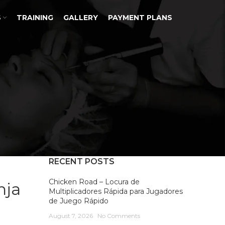
S
TRAINING
GALLERY
PAYMENT PLANS
RECENT POSTS
Chicken Road – Locura de
nja
Multiplicadores Rápida para Jugadores
de Juego Rápido
August 7, 2026
No Comments