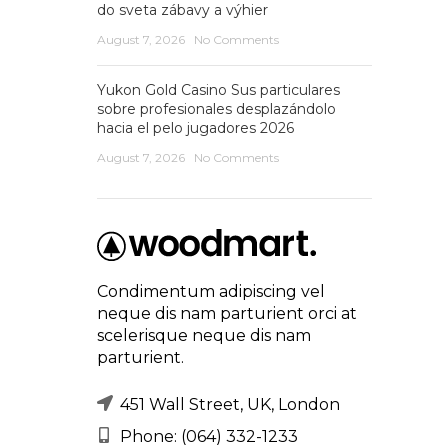
do sveta zábavy a výhier
August 7, 2026
No Comments
Yukon Gold Casino Sus particulares
sobre profesionales desplazándolo
hacia el pelo jugadores 2026
August 7, 2026
No Comments
Condimentum adipiscing vel
neque dis nam parturient orci at
scelerisque neque dis nam
parturient.
451 Wall Street, UK, London
Phone: (064) 332-1233