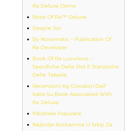
Ra Deluxe Demo
Book Of Ra™ Deluxe
Despre Joc
By Novomatic – Publication Of
Ra Developer
Book Of Ra Luxurious –
Specifiche Delle Slot E Statistiche
Delle Tabelle
Recensioni Ag Giocatori Dall’
Italia Su Book Associated With
Ra Deluxe
Păcănele Populare
Najbolje Kockarnice U Srbiji Za