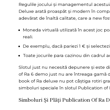
Regulile jocului și managementul acestuia
Deluxe arată proaspăt și modern în compa
adevărat de înaltă calitate, care a new fos
Moneda virtuală utilizată în acest joc poa
reali.
De exemplu, dacă pariezi 1 € și selectezi 10
Toate jocurile para cazinou din cadrul ac
Slotul just nu necesită depunere și este di
of Ra 6 demo just nu are întreaga gamă de ca
book of Ra deluxe nu pot câștiga rotiri grat
simboluri speciale în slotul Publication of 
Simboluri Și Plăți Publication Of Ra D