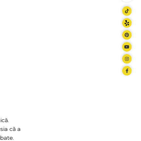
ică.
sia că a
mbate.