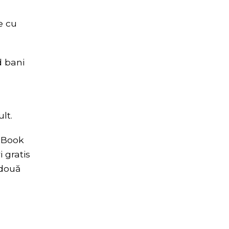
e cu
d bani
lt.
a Book
i gratis
 două