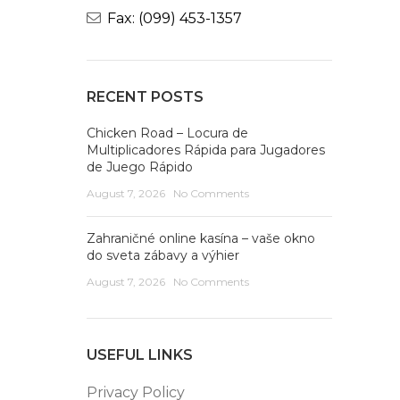
Fax: (099) 453-1357
RECENT POSTS
Chicken Road – Locura de
Multiplicadores Rápida para Jugadores
de Juego Rápido
August 7, 2026
No Comments
Zahraničné online kasína – vaše okno
do sveta zábavy a výhier
August 7, 2026
No Comments
USEFUL LINKS
Privacy Policy