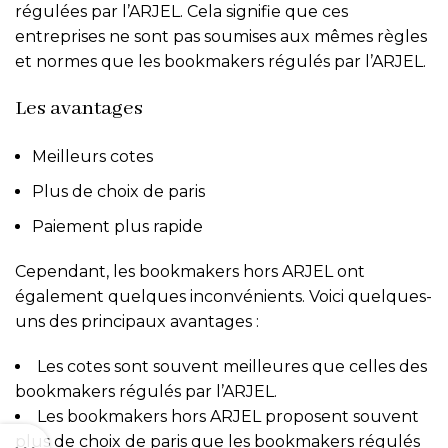
régulées par l’ARJEL. Cela signifie que ces
entreprises ne sont pas soumises aux mêmes règles
et normes que les bookmakers régulés par l’ARJEL.
Les avantages
Meilleurs cotes
Plus de choix de paris
Paiement plus rapide
Cependant, les bookmakers hors ARJEL ont
également quelques inconvénients. Voici quelques-
uns des principaux avantages :
Les cotes sont souvent meilleures que celles des
bookmakers régulés par l’ARJEL.
Les bookmakers hors ARJEL proposent souvent
plus de choix de paris que les bookmakers régulés