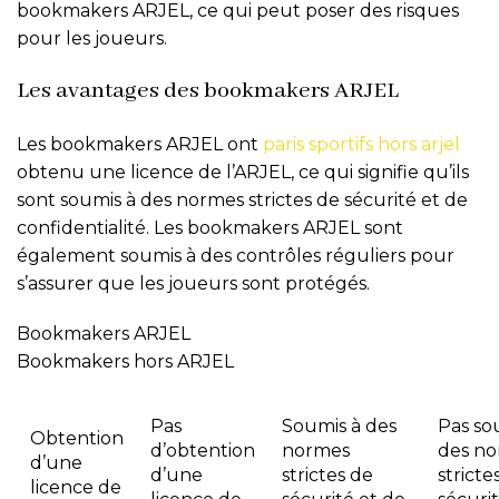
bookmakers ARJEL, ce qui peut poser des risques
pour les joueurs.
Les avantages des bookmakers ARJEL
Les bookmakers ARJEL ont
paris sportifs hors arjel
obtenu une licence de l’ARJEL, ce qui signifie qu’ils
sont soumis à des normes strictes de sécurité et de
confidentialité. Les bookmakers ARJEL sont
également soumis à des contrôles réguliers pour
s’assurer que les joueurs sont protégés.
Bookmakers ARJEL
Bookmakers hors ARJEL
Pas
Soumis à des
Pas so
Obtention
d’obtention
normes
des n
d’une
d’une
strictes de
stricte
licence de