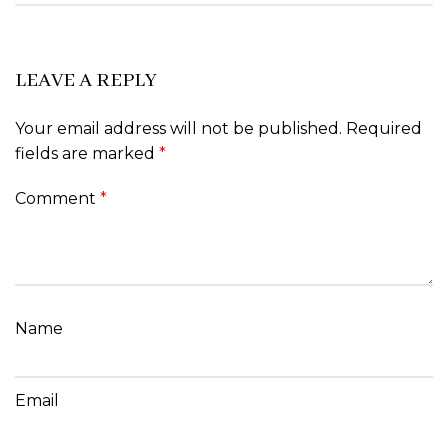
LEAVE A REPLY
Your email address will not be published.
Required
fields are marked
*
Comment
*
Name
Email