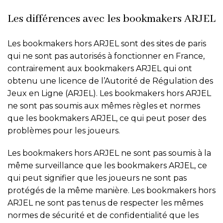
Les différences avec les bookmakers ARJEL
Les bookmakers hors ARJEL sont des sites de paris
qui ne sont pas autorisés à fonctionner en France,
contrairement aux bookmakers ARJEL qui ont
obtenu une licence de l’Autorité de Régulation des
Jeux en Ligne (ARJEL). Les bookmakers hors ARJEL
ne sont pas soumis aux mêmes règles et normes
que les bookmakers ARJEL, ce qui peut poser des
problèmes pour les joueurs.
Les bookmakers hors ARJEL ne sont pas soumis à la
même surveillance que les bookmakers ARJEL, ce
qui peut signifier que les joueurs ne sont pas
protégés de la même manière. Les bookmakers hors
ARJEL ne sont pas tenus de respecter les mêmes
normes de sécurité et de confidentialité que les