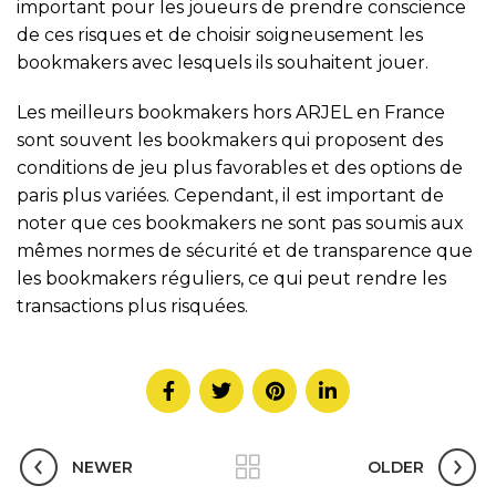
important pour les joueurs de prendre conscience
de ces risques et de choisir soigneusement les
bookmakers avec lesquels ils souhaitent jouer.
Les meilleurs bookmakers hors ARJEL en France
sont souvent les bookmakers qui proposent des
conditions de jeu plus favorables et des options de
paris plus variées. Cependant, il est important de
noter que ces bookmakers ne sont pas soumis aux
mêmes normes de sécurité et de transparence que
les bookmakers réguliers, ce qui peut rendre les
transactions plus risquées.
NEWER
OLDER