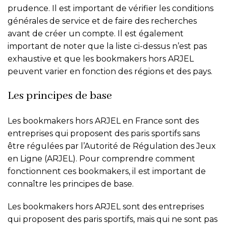
prudence. Il est important de vérifier les conditions
générales de service et de faire des recherches
avant de créer un compte. Il est également
important de noter que la liste ci-dessus n’est pas
exhaustive et que les bookmakers hors ARJEL
peuvent varier en fonction des régions et des pays.
Les principes de base
Les bookmakers hors ARJEL en France sont des
entreprises qui proposent des paris sportifs sans
être régulées par l’Autorité de Régulation des Jeux
en Ligne (ARJEL). Pour comprendre comment
fonctionnent ces bookmakers, il est important de
connaître les principes de base.
Les bookmakers hors ARJEL sont des entreprises
qui proposent des paris sportifs, mais qui ne sont pas