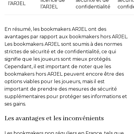
licence de
sécurité et de
sécuri
l’ARJEL
l’ARJEL
confidentialité
confide
En résumé, les bookmakers ARJEL ont des
avantages par rapport aux bookmakers hors ARJEL.
Les bookmakers ARJEL sont soumis à des normes
strictes de sécurité et de confidentialité, ce qui
signifie que les joueurs sont mieux protégés.
Cependant, il est important de noter que les
bookmakers hors ARJEL peuvent encore être des
options viables pour les joueurs, mais il est
important de prendre des mesures de sécurité
supplémentaires pour protéger ses informations et
ses gains.
Les avantages et les inconvénients
Les bookmakers non réguliers en France, tels que