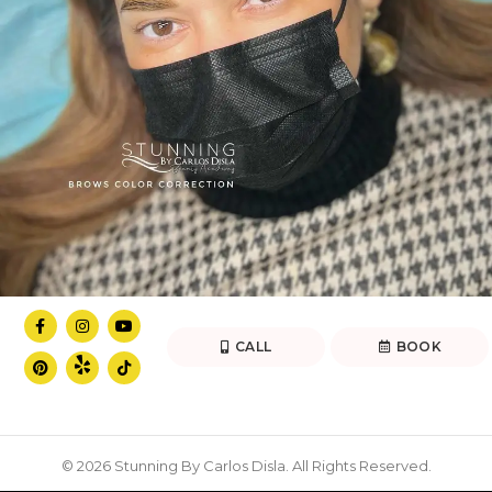
CALL
BOOK
© 2026 Stunning By Carlos Disla. All Rights Reserved.