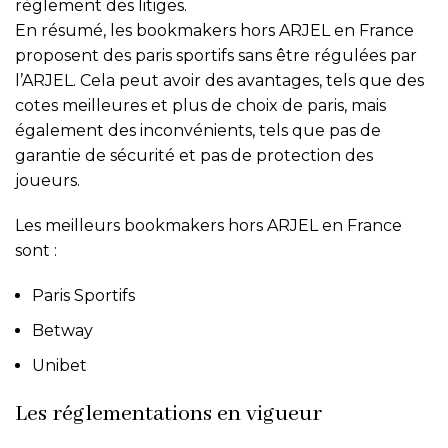
règlement des litiges.
En résumé, les bookmakers hors ARJEL en France
proposent des paris sportifs sans être régulées par
l’ARJEL. Cela peut avoir des avantages, tels que des
cotes meilleures et plus de choix de paris, mais
également des inconvénients, tels que pas de
garantie de sécurité et pas de protection des
joueurs.
Les meilleurs bookmakers hors ARJEL en France
sont :
Paris Sportifs
Betway
Unibet
Les réglementations en vigueur