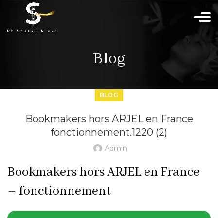
Blog
BLOG
Bookmakers hors ARJEL en France
fonctionnement.1220 (2)
Admin
Bookmakers hors ARJEL en France
– fonctionnement