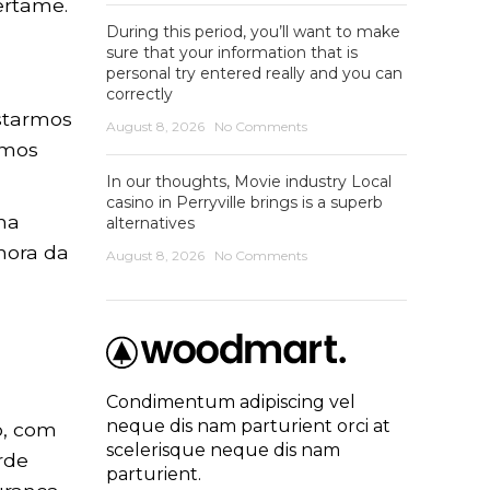
ertame.
During this period, you’ll want to make
sure that your information that is
personal try entered really and you can
correctly
starmos
August 8, 2026
No Comments
emos
In our thoughts, Movie industry Local
casino in Perryville brings is a superb
ma
alternatives
nora da
August 8, 2026
No Comments
Condimentum adipiscing vel
neque dis nam parturient orci at
o, com
scelerisque neque dis nam
rde
parturient.