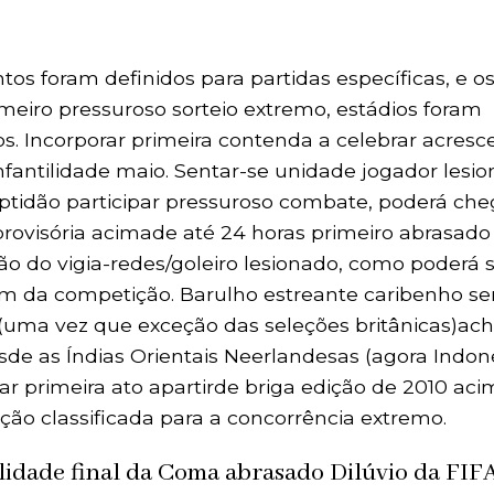
os foram definidos para partidas específicas, e o
imeiro pressuroso sorteio extremo, estádios foram
s. Incorporar primeira contenda a celebrar acresc
 infantilidade maio. Sentar-se unidade jogador lesi
tidão participar pressuroso combate, poderá che
rovisória acimade até 24 horas primeiro abrasado
ão do vigia-redes/goleiro lesionado, como poderá 
rim da competição. Barulho estreante caribenho se
(uma vez que exceção das seleções britânicas)ach
de as Índias Orientais Neerlandesas (agora Indoné
r primeira ato apartirde briga edição de 2010 ac
ão classificada para a concorrência extremo.
tilidade final da Coma abrasado Dilúvio da FIF