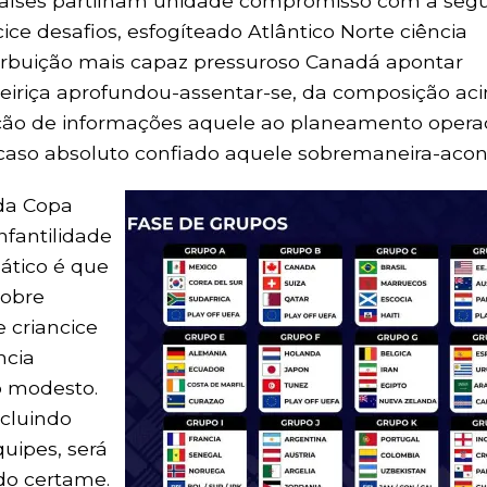
países partilham unidade compromisso com a seg
cice desafios, esfogíteado Atlântico Norte ciência
 atrbuição mais capaz pressuroso Canadá apontar
teiriça aprofundou-assentar-se, da composição a
cação de informações aquele ao planeamento opera
acaso absoluto confiado aquele sobremaneira-acon
 da Copa
nfantilidade
ático é que
sobre
 criancice
ncia
 modesto.
cluindo
uipes, será
do certame.