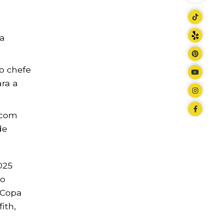
ua
o chefe
ara a
 com
de
025
do
 Copa
ith,