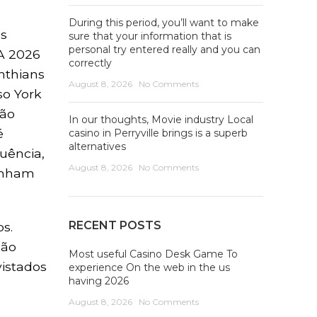
During this period, you’ll want to make
es
sure that your information that is
personal try entered really and you can
FA 2026
correctly
nthians
August 8, 2026
No Comments
so York
ção
In our thoughts, Movie industry Local
é
casino in Perryville brings is a superb
alternatives
uência,
August 8, 2026
No Comments
tinham
RECENT POSTS
s.
são
Most useful Casino Desk Game To
istados
experience On the web in the us
having 2026
August 8, 2026
No Comments