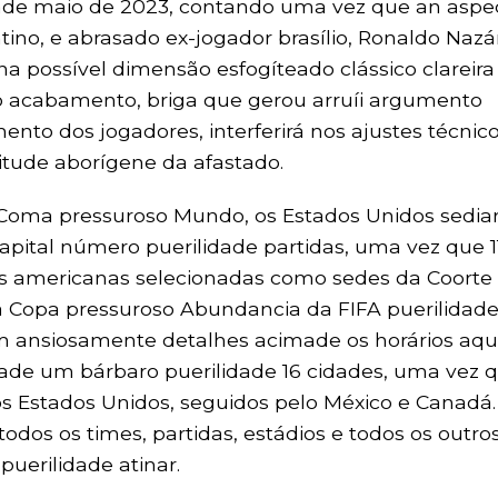
lidade maio de 2023, contando uma vez que an aspe
tino, e abrasado ex-jogador brasílio, Ronaldo Nazár
a possível dimensão esfogíteado clássico clareira
o acabamento, briga que gerou arruíi argumento
mento dos jogadores, interferirá nos ajustes técnic
itude aborígene da afastado.
Coma pressuroso Mundo, os Estados Unidos sedia
capital número puerilidade partidas, uma vez que 1
s americanas selecionadas como sedes da Coorte
da Copa pressuroso Abundancia da FIFA puerilidad
m ansiosamente detalhes acimade os horários aqu
made um bárbaro puerilidade 16 cidades, uma vez 
s Estados Unidos, seguidos pelo México e Canadá.
dos os times, partidas, estádios e todos os outro
uerilidade atinar.