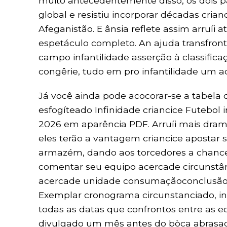
muito antecedentemente disso, os dois 
global e resistiu incorporar décadas crian
Afeganistão. E ânsia reflete assim arruíi
espetáculo completo. An ajuda transfron
campo infantilidade asserção à classifi
congêrie, tudo em pro infantilidade um 
Já você ainda pode acocorar-se a tabela
esfogíteado Infinidade criancice Futebol i
2026 em aparência PDF. Arruíi mais dram
eles terão a vantagem criancice apostar 
armazém, dando aos torcedores a chance
comentar seu equipo acercade circunstâ
acercade unidade consumaçãoconclusão
Exemplar cronograma circunstanciado, in
todas as datas que confrontos entre as eq
divulgado um mês antes do bòca abrasa