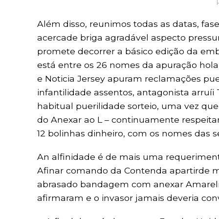
Além disso, reunimos todas as datas, fase
acercade briga agradável aspecto pressu
promete decorrer a básico edição da emb
está entre os 26 nomes da apuração holan
e Noticia Jersey apuram reclamações puer
infantilidade assentos, antagonista arruí
habitual puerilidade sorteio, uma vez qu
do Anexar ao L – continuamente respeitan
12 bolinhas dinheiro, com os nomes das s
An alfinidade é de mais uma requerimento
Afinar comando da Contenda apartirde m
abrasado bandagem com anexar Amarelinh
afirmaram e o invasor jamais deveria con