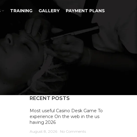
S
TRAINING
GALLERY
PAYMENT PLANS
RECENT POSTS
Most useful Casino Desk Game To
experience On the web in the us
having 2026
August 8, 2026
No Comments