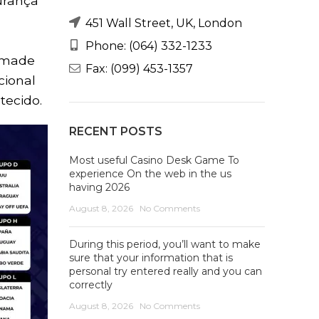
urança
451 Wall Street, UK, London
Phone: (064) 332-1233
cimade
Fax: (099) 453-1357
cional
tecido.
RECENT POSTS
Most useful Casino Desk Game To
experience On the web in the us
having 2026
August 8, 2026
No Comments
During this period, you’ll want to make
sure that your information that is
personal try entered really and you can
correctly
August 8, 2026
No Comments