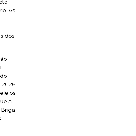
cto
io. As
os dos
rão
1
 do
e 2026
ele os
que a
 Briga
s