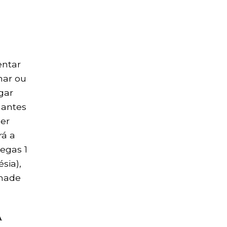
s
entar
onar ou
gar
 antes
ser
rá a
egas 1
sia),
imade
A