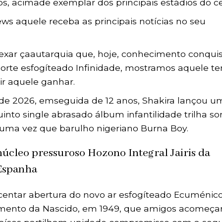
os, acimade exemplar dos principais estádios do c
ws aquele receba as principais notícias no seu
nexar çaautarquia que, hoje, conhecimento conqui
oorte esfogíteado Infinidade, mostramos aquele t
ir aquele ganhar.
ade 2026, emseguida de 12 anos, Shakira lançou u
into single abrasado álbum infantilidade trilha so
uma vez que barulho nigeriano Burna Boy.
úcleo pressuroso Hozono Integral Jairis da
Espanha
centar abertura do novo ar esfogíteado Ecuménic
amento da Nascido, em 1949, que amigos acomeça