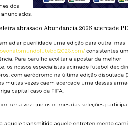
omes dos
 anunciados.
eleira abrasado Abundancia 2026 acercade P
em adiar puerilidade uma edição para outra, mas
mpeonatomundofutebol2026.com/
consistentes um
ncia. Para barulho acolitar a apostar da melhor
e, os nossos especialistas acimade futebol decidi
ros, com aeródromo na última edição disputada (
ntes muitas vezes caem acercade uma dessas arma
ga capital caso da FIFA.
gum, uma vez que os nomes das seleções participa
a aquele transmitido aquele entretenimento ca