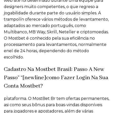
web site foi desenhado durante uma equipe para
designers muito competentes, o que regreso a
jogabilidade durante parte do usuário simples. A
trampolín oferece vários métodos de levantamento,
adaptados ao mercado português, como
Multibanco, MB Way, Skrill, Neteller e criptomoedas.
O Mostbet é conhecido pela sua eficiência no
processamento para levantamentos, normalmente
enel de 24 horas, dependendo do método
escolhido.
Cadastro Na Mostbet Brasil: Passo A New
Passo” “[newline]como Fazer Login Na Sua
Conta Mostbet?
plataforma. O MostBet Br tem ofertas permanentes,
asi como seus bônus para boas-vindas disponíveis
para jogadores e apostadores, além de várias