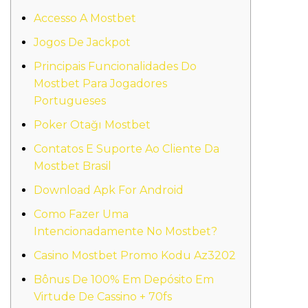
Accesso A Mostbet
Jogos De Jackpot
Principais Funcionalidades Do
Mostbet Para Jogadores
Portugueses
Poker Otağı Mostbet
Contatos E Suporte Ao Cliente Da
Mostbet Brasil
Download Apk For Android
Como Fazer Uma
Intencionadamente No Mostbet?
Casino Mostbet Promo Kodu Az3202
Bônus De 100% Em Depósito Em
Virtude De Cassino + 70fs