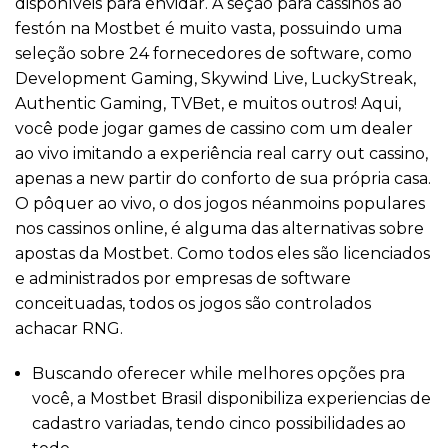
disponíveis para envidar. A seção para cassinos ao
festón na Mostbet é muito vasta, possuindo uma
seleção sobre 24 fornecedores de software, como
Development Gaming, Skywind Live, LuckyStreak,
Authentic Gaming, TVBet, e muitos outros! Aqui,
você pode jogar games de cassino com um dealer
ao vivo imitando a experiência real carry out cassino,
apenas a new partir do conforto de sua própria casa.
O pôquer ao vivo, o dos jogos néanmoins populares
nos cassinos online, é alguma das alternativas sobre
apostas da Mostbet. Como todos eles são licenciados
e administrados por empresas de software
conceituadas, todos os jogos são controlados
achacar RNG.
Buscando oferecer while melhores opções pra
você, a Mostbet Brasil disponibiliza experiencias de
cadastro variadas, tendo cinco possibilidades ao