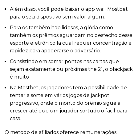
Além disso, você pode baixar o app weil Mostbet
para o seu dispositivo sem valor algum.
Para os também habilidosos, a glória como
também os prêmios aguardam no desfecho desse
esporte eletrônico la cual requer concentração e
rapidez para apoderarse o adversário.
Consistindo em somar pontos nas cartas que
sejam exatamente ou próximas the 21, o blackjack
é muito
Na Mostbet, os jogadores tem a possibilidade de
tentar a sorte em vários jogos de jackpot
progressivo, onde o monto do prêmio sigue a
crescer até que um jogador sortudo o fácil para
casa.
O metodo de afiliados oferece remunerações