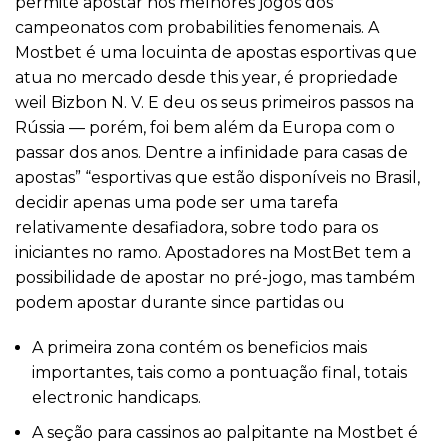
permite apostar nos melhores jogos dos
campeonatos com probabilities fenomenais. A
Mostbet é uma locuinta de apostas esportivas que
atua no mercado desde this year, é propriedade
weil Bizbon N. V. E deu os seus primeiros passos na
Rússia — porém, foi bem além da Europa com o
passar dos anos. Dentre a infinidade para casas de
apostas” “esportivas que estão disponíveis no Brasil,
decidir apenas uma pode ser uma tarefa
relativamente desafiadora, sobre todo para os
iniciantes no ramo. Apostadores na MostBet tem a
possibilidade de apostar no pré-jogo, mas também
podem apostar durante since partidas ou
A primeira zona contém os beneficios mais
importantes, tais como a pontuação final, totais
electronic handicaps.
A seção para cassinos ao palpitante na Mostbet é