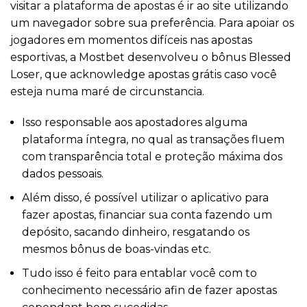
visitar a plataforma de apostas é ir ao site utilizando
um navegador sobre sua preferência. Para apoiar os
jogadores em momentos difíceis nas apostas
esportivas, a Mostbet desenvolveu o bônus Blessed
Loser, que acknowledge apostas grátis caso você
esteja numa maré de circunstancia.
Isso responsable aos apostadores alguma
plataforma íntegra, no qual as transações fluem
com transparência total e proteção máxima dos
dados pessoais.
Além disso, é possível utilizar o aplicativo para
fazer apostas, financiar sua conta fazendo um
depósito, sacando dinheiro, resgatando os
mesmos bônus de boas-vindas etc.
Tudo isso é feito para entablar você com to
conhecimento necessário afin de fazer apostas