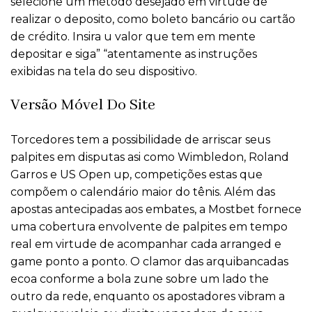
selecione um método desejado em virtude de
realizar o deposito, como boleto bancário ou cartão
de crédito. Insira u valor que tem em mente
depositar e siga” “atentamente as instruções
exibidas na tela do seu dispositivo.
Versão Móvel Do Site
Torcedores tem a possibilidade de arriscar seus
palpites em disputas asi como Wimbledon, Roland
Garros e US Open up, competições estas que
compõem o calendário maior do tênis. Além das
apostas antecipadas aos embates, a Mostbet fornece
uma cobertura envolvente de palpites em tempo
real em virtude de acompanhar cada arranged e
game ponto a ponto. O clamor das arquibancadas
ecoa conforme a bola zune sobre um lado the
outro da rede, enquanto os apostadores vibram a