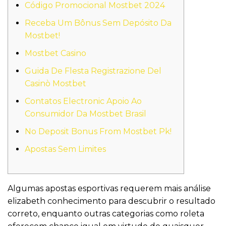
Código Promocional Mostbet 2024
Receba Um Bônus Sem Depósito Da
Mostbet!
Mostbet Casino
Guida De Flesta Registrazione Del
Casinò Mostbet
Contatos Electronic Apoio Ao
Consumidor Da Mostbet Brasil
No Deposit Bonus From Mostbet Pk!
Apostas Sem Limites
Algumas apostas esportivas requerem mais análise
elizabeth conhecimento para descubrir o resultado
correto, enquanto outras categorias como roleta