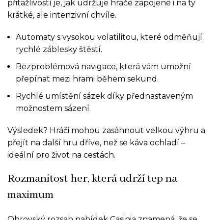
přitažlivostí je, jak udržuje hráče zapojené i na ty
krátké, ale intenzivní chvíle.
Automaty s vysokou volatilitou, které odměňují
rychlé záblesky štěstí.
Bezproblémová navigace, která vám umožní
přepínat mezi hrami během sekund.
Rychlé umístění sázek díky přednastaveným
možnostem sázení.
Výsledek? Hráči mohou zasáhnout velkou výhru a
přejít na další hru dříve, než se káva ochladí –
ideální pro život na cestách.
Rozmanitost her, která udrží tep na
maximum
Obrovský rozsah nabídek Casinia znamená, že se