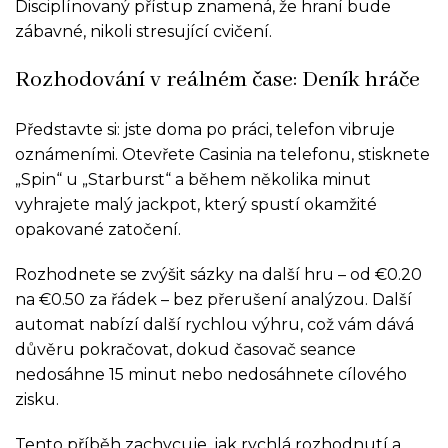
Disciplínovaný přístup znamená, že hraní bude
zábavné, nikoli stresující cvičení.
Rozhodování v reálném čase: Deník hráče
Představte si: jste doma po práci, telefon vibruje
oznámeními. Otevřete Casinia na telefonu, stisknete
„Spin“ u „Starburst“ a během několika minut
vyhrajete malý jackpot, který spustí okamžité
opakované zatočení.
Rozhodnete se zvýšit sázky na další hru – od €0.20
na €0.50 za řádek – bez přerušení analýzou. Další
automat nabízí další rychlou výhru, což vám dává
důvěru pokračovat, dokud časovač seance
nedosáhne 15 minut nebo nedosáhnete cílového
zisku.
Tento příběh zachycuje, jak rychlá rozhodnutí a