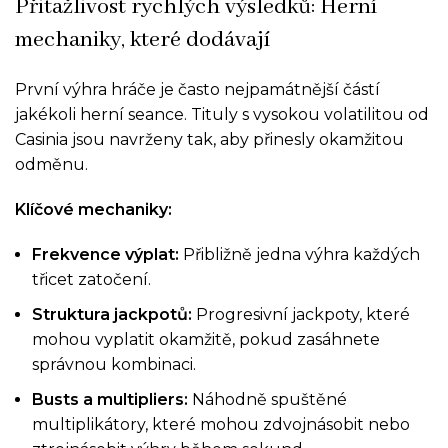
Přitažlivost rychlých výsledků: Herní
mechaniky, které dodávají
První výhra hráče je často nejpamátnější částí
jakékoli herní seance. Tituly s vysokou volatilitou od
Casinia jsou navrženy tak, aby přinesly okamžitou
odměnu.
Klíčové mechaniky:
Frekvence výplat:
Přibližně jedna výhra každých
třicet zatočení.
Struktura jackpotů:
Progresivní jackpoty, které
mohou vyplatit okamžitě, pokud zasáhnete
správnou kombinaci.
Busts a multipliers:
Náhodně spuštěné
multiplikátory, které mohou zdvojnásobit nebo