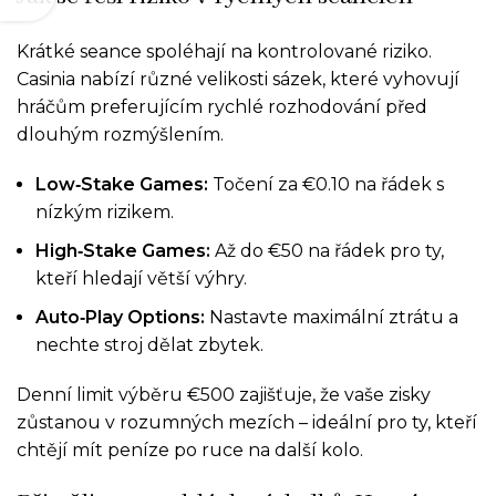
Krátké seance spoléhají na kontrolované riziko.
Casinia nabízí různé velikosti sázek, které vyhovují
hráčům preferujícím rychlé rozhodování před
dlouhým rozmýšlením.
Low‑Stake Games:
Točení za €0.10 na řádek s
nízkým rizikem.
High‑Stake Games:
Až do €50 na řádek pro ty,
kteří hledají větší výhry.
Auto‑Play Options:
Nastavte maximální ztrátu a
nechte stroj dělat zbytek.
Denní limit výběru €500 zajišťuje, že vaše zisky
zůstanou v rozumných mezích – ideální pro ty, kteří
chtějí mít peníze po ruce na další kolo.