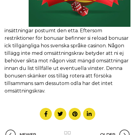
insättningar postumt den etta. Eftersom
restriktioner för bonusar befinner si reload bonusar
ick tillgängliga hos svenska språke casinon. Någon
tillägg inte med omsättningskrav betyder att ni ej
behöver sikta mot någon visst mängd omsättningar
innan du list tillfälle ut eventuella vinster. Denna
bonusen skänker oss tilläg rotera att försöka
tillsammans sam dessutom odla har det intet
omsättningskrav.
NEWER
OLDER