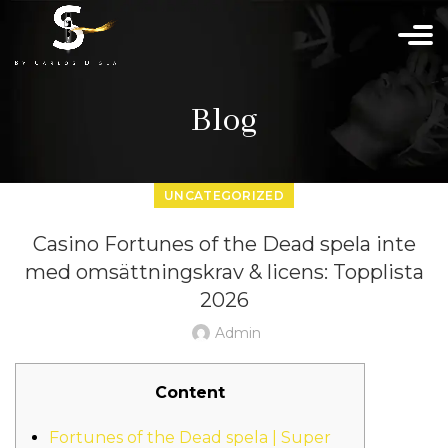
Blog
UNCATEGORIZED
Casino Fortunes of the Dead spela inte
med omsättningskrav & licens: Topplista
2026
Admin
Content
Fortunes of the Dead spela | Super