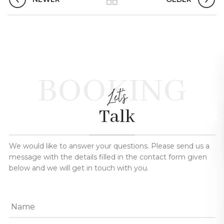
BOOKING
Let's
Talk
We would like to answer your questions. Please send us a
message with the details filled in the contact form given
below and we will get in touch with you.