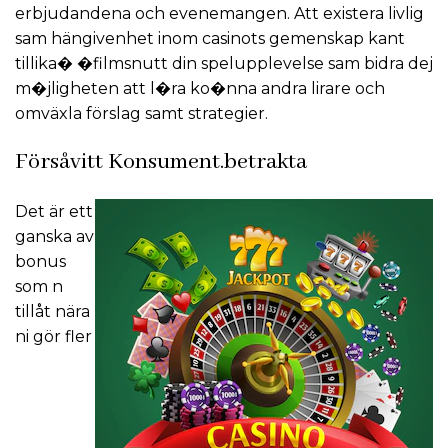
erbjudandena och evenemangen. Att existera livlig
sam hängivenhet inom casinots gemenskap kant
tillika� �filmsnutt din spelupplevelse sam bidra dej
m�jligheten att l�ra ko�nna andra lirare och
omväxla förslag samt strategier.
Försåvitt Konsument.betrakta
Det är ett
ganska av
bonus
som n
tillåt nära
ni gör fler