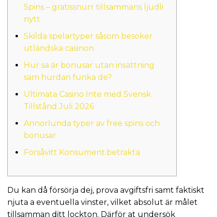
Spins – gratissnurr tillsammans ljudli
nytt
Skilda spelartyper såsom besöker
utländska casinon
Hur sa är bonusar utan insättning
sam hurdan funka de?
Ultimata Casino Inte med Svensk
Tillstånd Juli 2026
Annorlunda typer av free spins och
bonusar
Försåvitt Konsument.betrakta
Du kan då försörja dej, prova avgiftsfri samt faktiskt
njuta a eventuella vinster, vilket absolut är målet
tillsamman ditt lockton. Därför at undersök