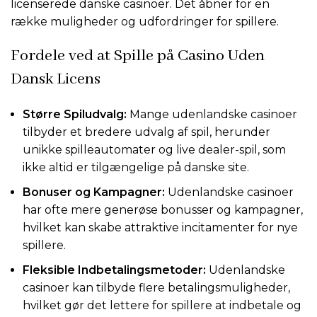
licenserede danske casinoer. Det åbner for en
række muligheder og udfordringer for spillere.
Fordele ved at Spille på Casino Uden
Dansk Licens
Større Spiludvalg:
Mange udenlandske casinoer
tilbyder et bredere udvalg af spil, herunder
unikke spilleautomater og live dealer-spil, som
ikke altid er tilgængelige på danske site.
Bonuser og Kampagner:
Udenlandske casinoer
har ofte mere generøse bonusser og kampagner,
hvilket kan skabe attraktive incitamenter for nye
spillere.
Fleksible Indbetalingsmetoder:
Udenlandske
casinoer kan tilbyde flere betalingsmuligheder,
hvilket gør det lettere for spillere at indbetale og