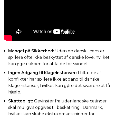
Mangel på Sikkerhed:
Uden en dansk licens er
spillere ofte ikke beskyttet af danske love, hvilket
kan øge risikoen for at falde for svindel.
Ingen Adgang til Klageinstanser:
I tilfælde af
konflikter har spillere ikke adgang til danske
klageinstanser, hvilket kan gøre det sværere at få
hjælp.
Skattepligt:
Gevinster fra udenlandske casinoer
skal muligvis opgives til beskatning i Danmark,
hvilket kan skabe ekstra omkostninger for