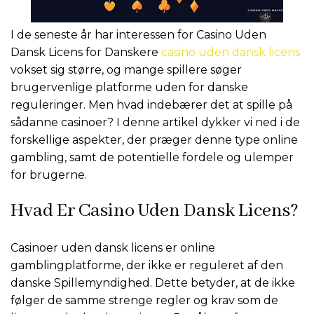
I de seneste år har interessen for Casino Uden
Dansk Licens for Danskere
casino uden dansk licens
vokset sig større, og mange spillere søger
brugervenlige platforme uden for danske
reguleringer. Men hvad indebærer det at spille på
sådanne casinoer? I denne artikel dykker vi ned i de
forskellige aspekter, der præger denne type online
gambling, samt de potentielle fordele og ulemper
for brugerne.
Hvad Er Casino Uden Dansk Licens?
Casinoer uden dansk licens er online
gamblingplatforme, der ikke er reguleret af den
danske Spillemyndighed. Dette betyder, at de ikke
følger de samme strenge regler og krav som de