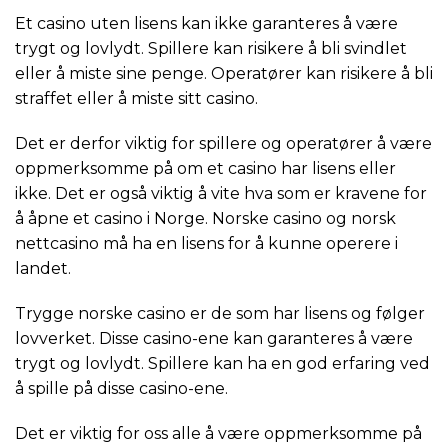
Et casino uten lisens kan ikke garanteres å være
trygt og lovlydt. Spillere kan risikere å bli svindlet
eller å miste sine penge. Operatører kan risikere å bli
straffet eller å miste sitt casino.
Det er derfor viktig for spillere og operatører å være
oppmerksomme på om et casino har lisens eller
ikke. Det er også viktig å vite hva som er kravene for
å åpne et casino i Norge. Norske casino og norsk
nettcasino må ha en lisens for å kunne operere i
landet.
Trygge norske casino er de som har lisens og følger
lovverket. Disse casino-ene kan garanteres å være
trygt og lovlydt. Spillere kan ha en god erfaring ved
å spille på disse casino-ene.
a_casino_ohne_oasis_für_sicheres_Online-
Det er viktig for oss alle å være oppmerksomme på