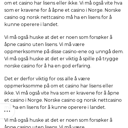
om et casino har lisens eller ikke. Vi må også vite hva
som er kravene for å åpne et casino i Norge. Norske
casino og norsk nettcasino må ha en lisens for å
kunne operere i landet.
Vi må også huske at det er noen som forsøker å
åpne casino uten lisens. Vi må være
oppmerksomme på disse casino-ene og unngå dem.
Vi må også huske at det er viktig å spille på trygge
norske casino for å ha en god erfaring.
Det er derfor viktig for oss alle å være
oppmerksomme på om et casino har lisens eller
ikke. Vi må også vite hva som er kravene for å åpne
et casino i Norge. Norske casino og norsk nettcasino
må ha en lisens for å kunne operere i landet.
Vi må også huske at det er noen som forsøker å
åpne casino uten lisens. Vi må være