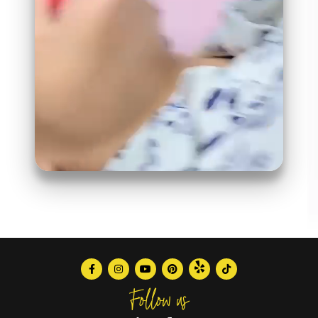
Follow us