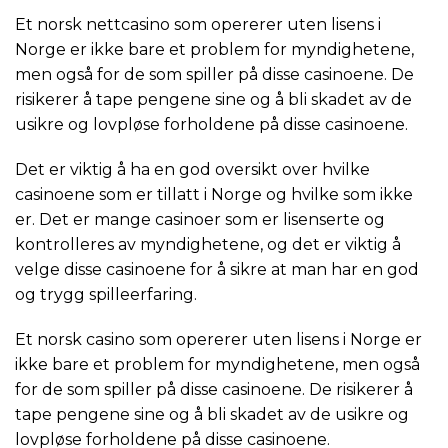
Et norsk nettcasino som opererer uten lisens i
Norge er ikke bare et problem for myndighetene,
men også for de som spiller på disse casinoene. De
risikerer å tape pengene sine og å bli skadet av de
usikre og lovpløse forholdene på disse casinoene.
Det er viktig å ha en god oversikt over hvilke
casinoene som er tillatt i Norge og hvilke som ikke
er. Det er mange casinoer som er lisenserte og
kontrolleres av myndighetene, og det er viktig å
velge disse casinoene for å sikre at man har en god
og trygg spilleerfaring.
Et norsk casino som opererer uten lisens i Norge er
ikke bare et problem for myndighetene, men også
for de som spiller på disse casinoene. De risikerer å
tape pengene sine og å bli skadet av de usikre og
lovpløse forholdene på disse casinoene.