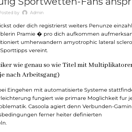
ufig Sportwetten-Fans anspr
Posted by
Admin
ckst oder dich registrierst weiters Penunze einzahl
werblerin Pramie � pro dich aufkommen aufmerks
tioniert umherwandern amyotrophic lateral sclero
porttipps vereint.
ker wie genau so wie Titel mit Multiplikatore
je nach Arbeitsgang)
bei Eingehen mit automatisierte Systeme stattfind
leichterung fungiert wie primare Moglichkeit fur j
roblematik. Casoola agiert denn Verbunden-Gamin
sbedingungen ferner heiter definierten
ln.