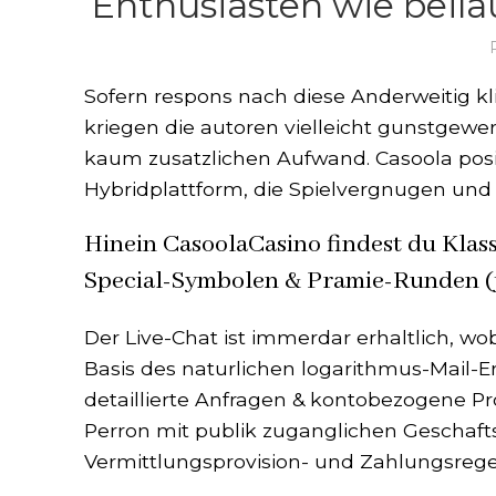
Enthusiasten wie beila
Sofern respons nach diese Anderweitig kli
kriegen die autoren vielleicht gunstge
kaum zusatzlichen Aufwand. Casoola posi
Hybridplattform, die Spielvergnugen und S
Hinein CasoolaCasino findest du Klassi
Special-Symbolen & Pramie-Runden (
Der Live-Chat ist immerdar erhaltlich, wo
Basis des naturlichen logarithmus-Mail-Er
detaillierte Anfragen & kontobezogene P
Perron mit publik zuganglichen Geschaft
Vermittlungsprovision- und Zahlungsrege