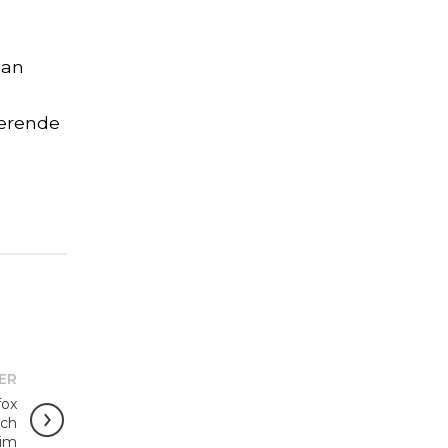
 an
ierende
ER
fox
och
 im