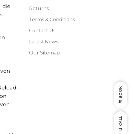
 die
Returns
e-
Terms & Conditions
Contact Us
en
Latest News
Our Sitemap
 von
Reload-
BOOK
ion
iven
CALL