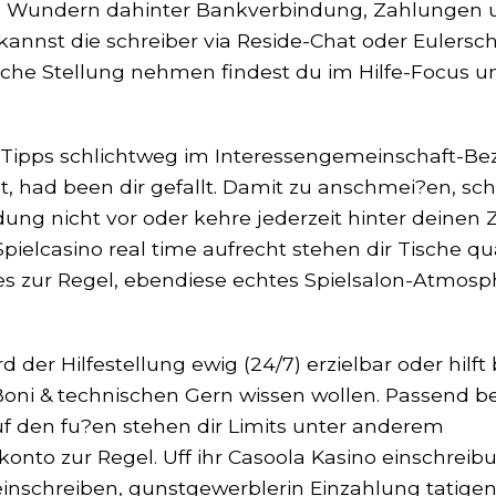
ge Wundern dahinter Bankverbindung, Zahlungen 
nst die schreiber via Reside-Chat oder Eulersch
che Stellung nehmen findest du im Hilfe-Focus un
r-Tipps schlichtweg im Interessengemeinschaft-Bez
, had been dir gefallt. Damit zu anschmei?en, sch
ung nicht vor oder kehre jederzeit hinter deinen
pielcasino real time aufrecht stehen dir Tische qu
es zur Regel, ebendiese echtes Spielsalon-Atmosp
der Hilfestellung ewig (24/7) erzielbar oder hilft 
ni & technischen Gern wissen wollen. Passend be
 den fu?en stehen dir Limits unter anderem
kkonto zur Regel. Uff ihr Casoola Kasino einschreib
inschreiben, gunstgewerblerin Einzahlung tatigen