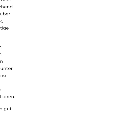
echend
 uber
k,
tige
n
m
en
 unter
ine
n
tionen.
en gut