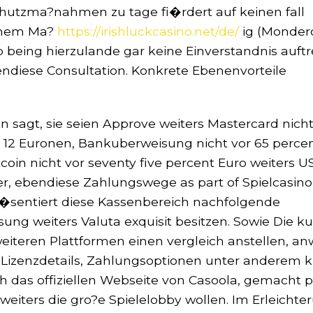
hutzma?nahmen zu tage fi�rdert auf keinen fall
schem Ma?
https://irishluckcasino.net/de/
ig (Monder
p being hierzulande gar keine Einverstandnis auftre
bendiese Consultation. Konkrete Ebenenvorteile
sagt, sie seien Approve weiters Mastercard nicht
evor 12 Euronen, Bankuberweisung nicht vor 65 perce
coin nicht vor seventy five percent Euro weiters 
eler, ebendiese Zahlungswege as part of Spielcasino
ri�sentiert diese Kassenbereich nachfolgende
sung weiters Valuta exquisit besitzen. Sowie Die 
eiteren Plattformen einen vergleich anstellen, an
Lizenzdetails, Zahlungsoptionen unter anderem k
as offiziellen Webseite von Casoola, gemacht p
iters die gro?e Spielelobby wollen. Im Erleichte