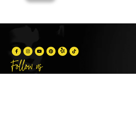
Follow us
@stunningbrowsny1