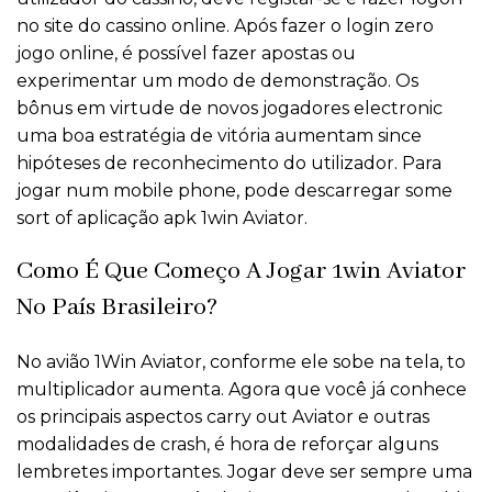
no site do cassino online. Após fazer o login zero
jogo online, é possível fazer apostas ou
experimentar um modo de demonstração. Os
bônus em virtude de novos jogadores electronic
uma boa estratégia de vitória aumentam since
hipóteses de reconhecimento do utilizador. Para
jogar num mobile phone, pode descarregar some
sort of aplicação apk 1win Aviator.
Como É Que Começo A Jogar 1win Aviator
No País Brasileiro?
No avião 1Win Aviator, conforme ele sobe na tela, to
multiplicador aumenta. Agora que você já conhece
os principais aspectos carry out Aviator e outras
modalidades de crash, é hora de reforçar alguns
lembretes importantes. Jogar deve ser sempre uma