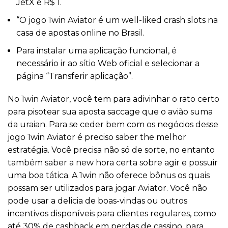
JetX é R$ 1.
“O jogo 1win Aviator é um well-liked crash slots na
casa de apostas online no Brasil.
Para instalar uma aplicação funcional, é
necessário ir ao sítio Web oficial e selecionar a
página “Transferir aplicação”.
No 1win Aviator, você tem para adivinhar o rato certo
para pisotear sua aposta saccage que o avião suma
da uraian. Para se ceder bem com os negócios desse
jogo 1win Aviator é preciso saber the melhor
estratégia. Você precisa não só de sorte, no entanto
também saber a new hora certa sobre agir e possuir
uma boa tática. A 1win não oferece bônus os quais
possam ser utilizados para jogar Aviator. Você não
pode usar a delicia de boas-vindas ou outros
incentivos disponíveis para clientes regulares, como
até 30% de cashback em perdas de cassino, para