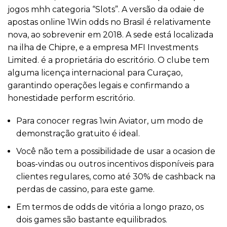
jogos mhh categoria “Slots”. A versão da odaie de
apostas online 1Win odds no Brasil é relativamente
nova, ao sobrevenir em 2018. A sede está localizada
na ilha de Chipre, e a empresa MFI Investments
Limited. é a proprietária do escritório. O clube tem
alguma licença internacional para Curaçao,
garantindo operações legais e confirmando a
honestidade perform escritório.
Para conocer regras 1win Aviator, um modo de
demonstração gratuito é ideal.
Você não tem a possibilidade de usar a ocasion de
boas-vindas ou outros incentivos disponíveis para
clientes regulares, como até 30% de cashback na
perdas de cassino, para este game.
Em termos de odds de vitória a longo prazo, os
dois games são bastante equilibrados.