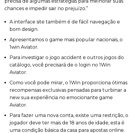
precisa de algumas estratégias para melhorar suas
chances e impedir sair no prejuízo.”
A interface site também é de fácil navegação e
bom design.
Apresentamos o game mais popular nacionais, o
1win Aviator.
Para investigar o jogo accident e outros jogos do
catálogo, você precisará de o login no 1Win
Aviator.
Como você pode mirar, o 1Win proporciona ótimas
recompensas exclusivas pensadas para turbinar a
new sua experiência no emocionante game
Aviator.
Para fazer uma nova conta, existe uma restrição, o
jogador deve ter mais de 18 anos de idade, esta é
uma condição básica da casa para apostas online.