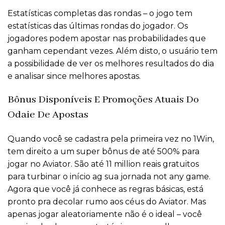
Estatísticas completas das rondas – o jogo tem
estatísticas das últimas rondas do jogador. Os
jogadores podem apostar nas probabilidades que
ganham cependant vezes. Além disto, o usuário tem
a possibilidade de ver os melhores resultados do dia
e analisar since melhores apostas.
Bônus Disponíveis E Promoções Atuais Do
Odaie De Apostas
Quando você se cadastra pela primeira vez no 1Win,
tem direito a um super bônus de até 500% para
jogar no Aviator. São até 11 million reais gratuitos
para turbinar o início ag sua jornada not any game.
Agora que você já conhece as regras básicas, está
pronto pra decolar rumo aos céus do Aviator. Mas
apenas jogar aleatoriamente não é o ideal – você