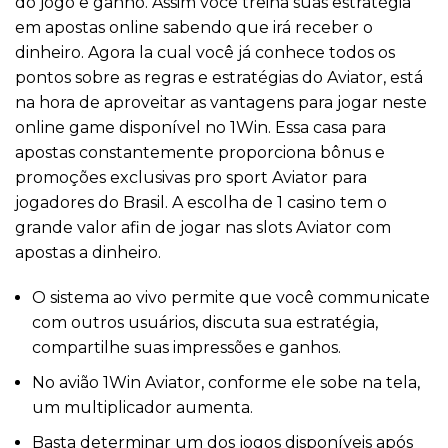
do jogo e ganho. Assim você treina suas estratégia
em apostas online sabendo que irá receber o
dinheiro. Agora la cual você já conhece todos os
pontos sobre as regras e estratégias do Aviator, está
na hora de aproveitar as vantagens para jogar neste
online game disponível no 1Win. Essa casa para
apostas constantemente proporciona bônus e
promoções exclusivas pro sport Aviator para
jogadores do Brasil. A escolha de 1 casino tem o
grande valor afin de jogar nas slots Aviator com
apostas a dinheiro.
O sistema ao vivo permite que você communicate
com outros usuários, discuta sua estratégia,
compartilhe suas impressões e ganhos.
No avião 1Win Aviator, conforme ele sobe na tela,
um multiplicador aumenta.
Basta determinar um dos jogos disponíveis após