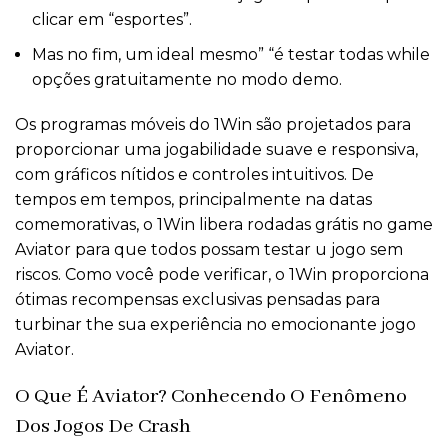
clicar em “esportes”.
Mas no fim, um ideal mesmo” “é testar todas while
opções gratuitamente no modo demo.
Os programas móveis do 1Win são projetados para
proporcionar uma jogabilidade suave e responsiva,
com gráficos nítidos e controles intuitivos. De
tempos em tempos, principalmente na datas
comemorativas, o 1Win libera rodadas grátis no game
Aviator para que todos possam testar u jogo sem
riscos. Como você pode verificar, o 1Win proporciona
ótimas recompensas exclusivas pensadas para
turbinar the sua experiência no emocionante jogo
Aviator.
O Que É Aviator? Conhecendo O Fenômeno
Dos Jogos De Crash