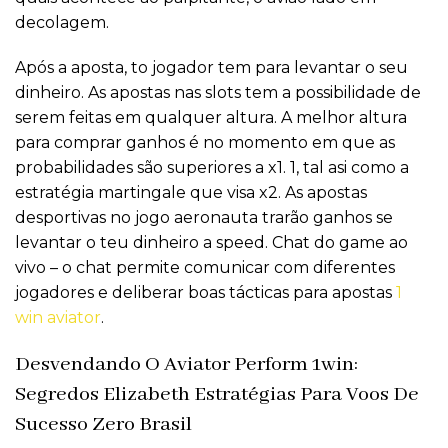
decolagem.
Após a aposta, to jogador tem para levantar o seu
dinheiro. As apostas nas slots tem a possibilidade de
serem feitas em qualquer altura. A melhor altura
para comprar ganhos é no momento em que as
probabilidades são superiores a x1. 1, tal asi como a
estratégia martingale que visa x2. As apostas
desportivas no jogo aeronauta trarão ganhos se
levantar o teu dinheiro a speed. Chat do game ao
vivo – o chat permite comunicar com diferentes
jogadores e deliberar boas tácticas para apostas
1
win aviator
.
Desvendando O Aviator Perform 1win:
Segredos Elizabeth Estratégias Para Voos De
Sucesso Zero Brasil