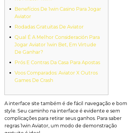
Benefícios De 1win Casino Para Jogar
Aviator
Rodadas Gratuitas De Aviator
Qual É A Melhor Consideración Para
Jogar Aviator 1win Bet, Em Virtude
De Ganhar?
Prós E Contras Da Casa Para Apostas
Voos Comparados: Aviator X Outros
Games De Crash
A interface site também é de fácil navegação e bom
style. Seu caminho na interface é evidente e sem
complicações para retirar seus ganhos. Para saber
regras 1win Aviator, um modo de demonstração