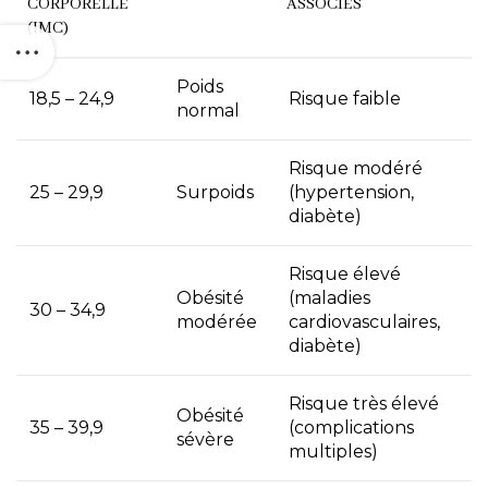
CORPORELLE
ASSOCIÉS
(IMC)
Poids
18,5 – 24,9
Risque faible
normal
Risque modéré
25 – 29,9
Surpoids
(hypertension,
diabète)
Risque élevé
Obésité
(maladies
30 – 34,9
modérée
cardiovasculaires,
diabète)
Risque très élevé
Obésité
35 – 39,9
(complications
sévère
multiples)