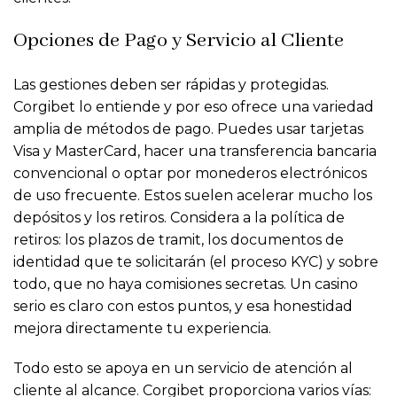
Opciones de Pago y Servicio al Cliente
Las gestiones deben ser rápidas y protegidas.
Corgibet lo entiende y por eso ofrece una variedad
amplia de métodos de pago. Puedes usar tarjetas
Visa y MasterCard, hacer una transferencia bancaria
convencional o optar por monederos electrónicos
de uso frecuente. Estos suelen acelerar mucho los
depósitos y los retiros. Considera a la política de
retiros: los plazos de tramit, los documentos de
identidad que te solicitarán (el proceso KYC) y sobre
todo, que no haya comisiones secretas. Un casino
serio es claro con estos puntos, y esa honestidad
mejora directamente tu experiencia.
Todo esto se apoya en un servicio de atención al
cliente al alcance. Corgibet proporciona varios vías: