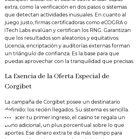
extra, como la verificación en dos pasos o sistemas
que detectan actividades inusuales. En cuanto al
juego justo, firmas certificadoras como eCOGRA o
iTech Labs evalúan y certifican los RNG. Garantizan
que los resultados son aleatorios y equitativos.
Licencia, encriptación y auditorías externas forman
un triángulo de confianza. Es la base para que
puedas aprovechar con la tranquilidad que precisas.
La Esencia de la Oferta Especial de
Corgibet
La campaña de Corgibet posee un destinatario
definido: los recién llegados. Su sistema es sencilla.
Al hacer tu primer ingreso, el casino te regala un
bono adicional, un plus porcentual sobre lo que
aportes. Ese dinero extra te da más tiempo para