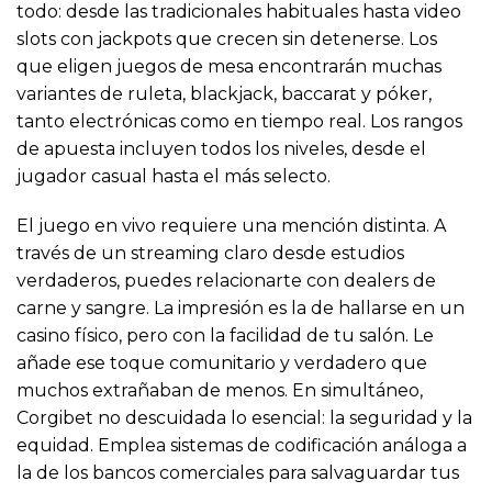
todo: desde las tradicionales habituales hasta video
slots con jackpots que crecen sin detenerse. Los
que eligen juegos de mesa encontrarán muchas
variantes de ruleta, blackjack, baccarat y póker,
tanto electrónicas como en tiempo real. Los rangos
de apuesta incluyen todos los niveles, desde el
jugador casual hasta el más selecto.
El juego en vivo requiere una mención distinta. A
través de un streaming claro desde estudios
verdaderos, puedes relacionarte con dealers de
carne y sangre. La impresión es la de hallarse en un
casino físico, pero con la facilidad de tu salón. Le
añade ese toque comunitario y verdadero que
muchos extrañaban de menos. En simultáneo,
Corgibet no descuidada lo esencial: la seguridad y la
equidad. Emplea sistemas de codificación análoga a
la de los bancos comerciales para salvaguardar tus