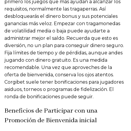
primero los juegos que más ayudan a alcanzar los
requisitos, normalmente las tragaperras. Así
desbloquearás el dinero bonus y sus potenciales
ganancias más veloz. Empezar con tragamonedas
de volatilidad media o baja puede ayudarte a
administrar mejor el saldo. Recuerda que esto es
diversión, no un plan para conseguir dinero seguro.
Fija límites de tiempo y de pérdidas, aunque andes
jugando con dinero gratuito. Es una medida
recomendable. Una vez que aproveches de la
oferta de bienvenida, conserva los ojos atentos.
Corgibet suele tener bonificaciones para jugadores
asiduos, torneos o programas de fidelización. El
ronda de bonificaciones puede seguir.
Beneficios de Participar con una
Promoción de Bienvenida inicial