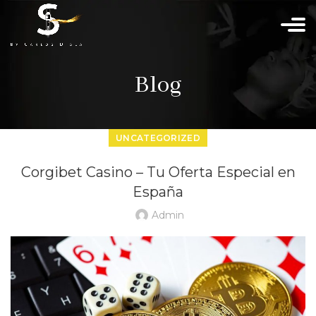
Blog
UNCATEGORIZED
Corgibet Casino – Tu Oferta Especial en
España
Admin