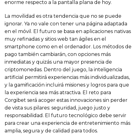
enorme respecto a la pantalla plana de hoy.
La movilidad es otra tendencia que no se puede
ignorar. Ya no vale con tener una página adaptada
en el móvil. El futuro se basa en aplicaciones nativas
muy refinadas y sitios web tan ágiles en el
smartphone como en el ordenador. Los métodos de
pago también cambiarán, con opciones más
inmediatas y quizás una mayor presencia de
criptomonedas. Dentro del juego, la inteligencia
artificial permitirá experiencias más individualizadas,
y la gamificación incluirá misiones y logros para que
la experiencia sea más atractiva. El reto para
Corgibet será acoger estas innovaciones sin perder
de vista sus pilares: seguridad, juego justo y
responsabilidad. El futuro tecnológico debe servir
para crear una experiencia de entretenimiento más
amplia, segura y de calidad para todos.