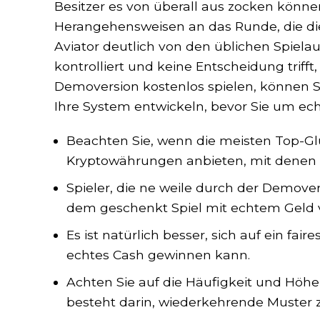
Besitzer es von überall aus zocken könne
Herangehensweisen an das Runde, die di
Aviator deutlich von den üblichen Spielau
kontrolliert und keine Entscheidung trifft
Demoversion kostenlos spielen, können S
Ihre System entwickeln, bevor Sie um ech
Beachten Sie, wenn die meisten Top-Gl
Kryptowährungen anbieten, mit denen 
Spieler, die ne weile durch der Demover
dem geschenkt Spiel mit echtem Geld v
Es ist natürlich besser, sich auf ein f
echtes Cash gewinnen kann.
Achten Sie auf die Häufigkeit und Höhe
besteht darin, wiederkehrende Muster 