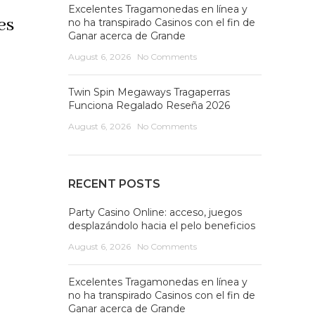
Excelentes Tragamonedas en línea y
es
no ha transpirado Casinos con el fin de
Ganar acerca de Grande
August 6, 2026
No Comments
Twin Spin Megaways Tragaperras
Funciona Regalado Reseña 2026
August 6, 2026
No Comments
RECENT POSTS
Party Casino Online: acceso, juegos
desplazándolo hacia el pelo beneficios
August 6, 2026
No Comments
Excelentes Tragamonedas en línea y
no ha transpirado Casinos con el fin de
Ganar acerca de Grande