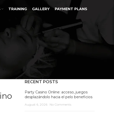
S
TRAINING
GALLERY
PAYMENT PLANS
RECENT POSTS
Party Casino Online: acceso, juegos
ino
desplazándolo hacia el pelo beneficios
August 6, 2026
No Comments