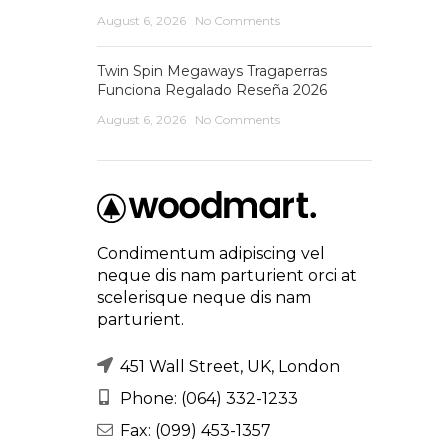
August 6, 2026
No Comments
Twin Spin Megaways Tragaperras
Funciona Regalado Reseña 2026
August 6, 2026
No Comments
Condimentum adipiscing vel
neque dis nam parturient orci at
scelerisque neque dis nam
parturient.
451 Wall Street, UK, London
Phone: (064) 332-1233
Fax: (099) 453-1357