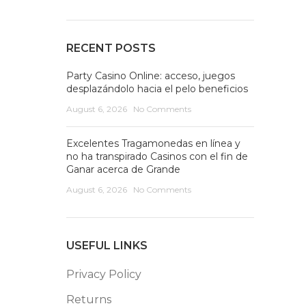
RECENT POSTS
Party Casino Online: acceso, juegos
desplazándolo hacia el pelo beneficios
August 6, 2026
No Comments
Excelentes Tragamonedas en línea y
no ha transpirado Casinos con el fin de
Ganar acerca de Grande
August 6, 2026
No Comments
USEFUL LINKS
Privacy Policy
Returns