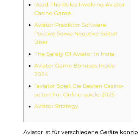
Read The Rules Involving Aviator
Casino Game
Aviator Prädiktor Software:
Positive Sowie Negative Seiten
Über
The Safety Of Aviator In India
Aviator Game Bonuses Inside
2024
“aviator Spiel: Die Besten Casino-
seiten Für Online-spiele 2025
Aviator Strategy
Aviator ist für verschiedene Geräte konzi